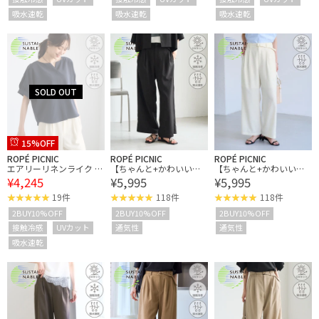
吸水速乾
吸水速乾
吸水速乾
15%OFF
ROPÉ PICNIC
ROPÉ PICNIC
ROPÉ PICNIC
エアリーリネンライク キ
【ちゃんと+かわいい保
【ちゃんと+かわいい保
¥4,245
¥5,995
¥5,995
ーネックブラウス/接触
証】エアリーリネンライ
証】エアリーリネンライ
冷感・UVカット・速乾
ク タックワイドパンツ/U
ク タックワイドパンツ/U
19件
118件
118件
Vカット・速乾
Vカット・速乾
2BUY10%OFF
2BUY10%OFF
2BUY10%OFF
接触冷感
UVカット
通気性
通気性
吸水速乾