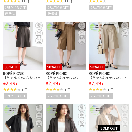
118件
118件
3件
Vカット・速乾
Vカット・速乾
Vカット・速乾
2BUY10%OFF
2BUY10%OFF
2BUY10%OFF
通気性
通気性
50%OFF
50%OFF
50%OFF
ROPÉ PICNIC
ROPÉ PICNIC
ROPÉ PICNIC
【ちゃんと+かわいい保
【ちゃんと+かわいい保
【ちゃんと+かわいい保
¥2,497
¥2,497
¥2,497
証】エアリーリネンライ
証】エアリーリネンライ
証】エアリーリネンライ
ク タックハーフパンツ/U
ク タックハーフパンツ/U
ク タックハーフパンツ/U
3件
3件
3件
Vカット・速乾
Vカット・速乾
Vカット・速乾
2BUY10%OFF
2BUY10%OFF
2BUY10%OFF