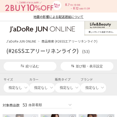
地震の影響による配送遅延について
新しいキレイと出合うために。
J'aDoRe JUN ONLINE（ジャドール ジュ
ン オンライン）
J'aDoRe JUN ONLINE
商品検索 (#26SSエアリーリネンライク)
(#26SSエアリーリネンライク)
(53)
絞り込む
並び順・表示設定
サイズ
カラー
販売タイプ
ブランド
53
対象商品数
件