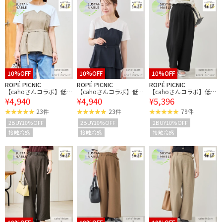
10%OFF
10%OFF
10%OFF
ROPÉ PICNIC
ROPÉ PICNIC
ROPÉ PICNIC
【cahoさんコラボ】低身
【cahoさんコラボ】低身
【cahoさんコラボ】低身
¥4,940
¥4,940
¥5,396
長・小柄さんサイズ エア
長・小柄さんサイズ エア
長・小柄さんサイズ エア
リーリネンライク ドッキ
リーリネンライク ドッキ
リーリネンライク タック
23件
23件
79件
ングカットトップス
ングカットトップス
ワイドパンツ
2BUY10%OFF
2BUY10%OFF
2BUY10%OFF
接触冷感
接触冷感
接触冷感