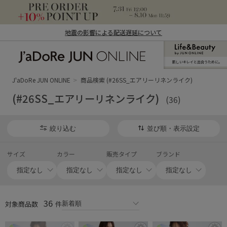
地震の影響による配送遅延について
新しいキレイと出合うために。
J'aDoRe JUN ONLINE（ジャドール ジュ
ン オンライン）
J'aDoRe JUN ONLINE
商品検索 (#26SS_エアリーリネンライク)
(#26SS_エアリーリネンライク)
(36)
絞り込む
並び順・表示設定
サイズ
カラー
販売タイプ
ブランド
36
対象商品数
件