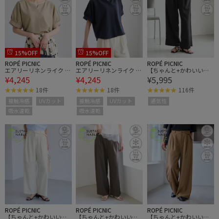
15%OFF
15%OFF
ROPÉ PICNIC
ROPÉ PICNIC
ROPÉ PICNIC
エアリーリネンライク キ
エアリーリネンライク キ
【ちゃんと+かわいい保
¥4,245
¥4,245
¥5,995
ーネックブラウス/接触
ーネックブラウス/接触
証】エアリーリネンライ
冷感・UVカット・速乾
冷感・UVカット・速乾
ク タックワイドパンツ/U
18件
18件
116件
Vカット・速乾
接触冷感
UVカット
接触冷感
UVカット
通気性
吸水速乾
吸水速乾
ROPÉ PICNIC
ROPÉ PICNIC
ROPÉ PICNIC
【ちゃんと+かわいい保
【ちゃんと+かわいい保
【ちゃんと+かわいい保