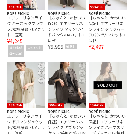
ジュアル #きれいめコー
デ #大人カジュアル #30
15%OFF
50%OFF
代コーデ
ROPÉ PICNIC
ROPÉ PICNIC
ROPÉ PICNIC
エアリーリネンライ
【ちゃんと+かわいい
【ちゃんと+かわいい
ク キーネックブラウ
保証】エアリーリネ
保証】エアリーリネ
ス/接触冷感・UVカッ
ンライク タックワイ
ンライク タックハー
ト・速乾
ドパンツ/UVカット・
フパンツ/UVカット・
¥4,245
速乾
速乾
¥5,995
¥2,497
通気性
接触冷感
UVカット
吸水速乾
15%OFF
25%OFF
15%OFF
ROPÉ PICNIC
ROPÉ PICNIC
ROPÉ PICNIC
エアリーリネンライ
【ちゃんと+かわいい
【ちゃんと+かわいい
ク ドルマンジャケッ
保証】エアリーリネ
保証】エアリーリネ
ト/接触冷感・UVカッ
ンライク ダブルジャ
ンライク ハーフスリ
ト・速乾
ケット/接触冷感・UV
ーブジャケット/接触