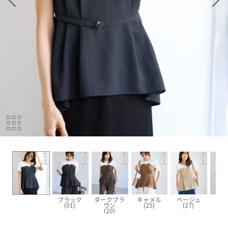
ブラック
ダークブラ
キャメル
ベージュ
ネイ
(01)
ウン
(25)
(27)
(4
(20)