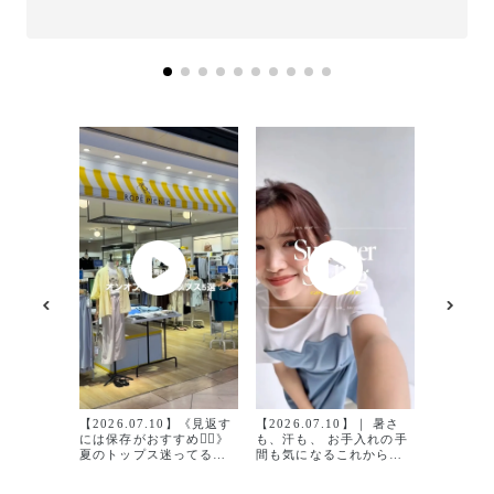
【2026.
カジュア
シャツ4選✨ 暑い夏
切る夏のT
【2026.07.10】《見返す
イン性は
【2026.07.10】｜ 暑さ
には保存がおすすめ✍🏻》
も大事🥹 サラッと着やす
も、汗も、 お手入れの手
夏のトップス迷ってる人
い生地と
間も気になるこれからの
必見👀✨ 全部5,000円以
トップスで
季節 🌿 接触冷感やUVケ
下で買える🛍️ お店でリア
めたので
ア、汗染み防止など 忙し