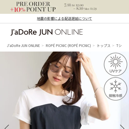
地震の影響による配送遅延について
J'aDoRe JUN ONLINE（ジャドール ジュ
ン オンライン）
J'aDoRe JUN ONLINE
ROPÉ PICNIC
(ROPÉ PICNIC)
トップス
Tシャ