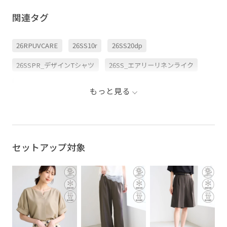
ルに売れてる、 オンオフ
参考にし
い毎日にうれしい機能を
使えるトップスを人気順
🤍 後で見返せるようにシ
備えたトップスがあれ
関連タグ
で紹介！ お仕事にも休日
ェア&保
ば、 毎日のおしゃれがも
にも着回しやすいアイテ
✨ . . 
っと快適に。 着るだけ
ムばかりなので、 夏のお
ルコーデ 
で、気分も時間にも ゆと
買い物の参考になれば嬉
ルコーディ
りが生まれる “ 高機能タ
26RPUVCARE
26SS10r
26SS20dp
しいです☺︎ 気になるアイ
ツコーデ 
イパ服 ”を、 インフルエ
テムがあったら、 売り切
ート #着
ンサーとしても活躍する
れ前にぜひチェックして
入江史織さん ( sh10110 )
26SSPR_デザインTシャツ
26SS_エアリーリネンライク
みてね✅
の 旬な着こなしとともに
÷÷÷÷÷÷÷÷÷÷÷÷÷÷÷÷÷÷÷÷
ご紹介します ✍🏻
÷÷÷÷÷÷÷÷ アイテムの詳
jadorejunonline __ #ロ
26SSエアリーリネンライク
over40_saletops
細は、___sayumii.pic プ
ペピクニック
もっと見る
ロフィールのURLから見
#ropepicnic #オフィスカ
ROPÉPICNIC_TIMESALE
RP26SS_besthit
れます♪ ストーリーでは
ジュアル
新作や🉐情報も発信して
るので フォローしていた
RP26SS着映えトップス
UVカット
UVケア
だけると嬉しいです☺︎♡
÷÷÷÷÷÷÷÷÷÷÷÷÷÷÷÷÷÷÷÷
÷÷÷÷÷÷÷÷ はじめまして
きれいめ
すぐ乾く
ちゃんとプラスかわいい保証
セットアップ対象
☺︎ ROPÉ PICNICで働く
30代スタッフです！ 服を
選ぶ時には、 『着た時に
オフィス
オフィスカジュアル
ゴム仕様
気分が上がる』『着回し
力』を重視してます♪ カ
サステナブル
スタイルアップ
スッキリ
ジュアルでもどこか女性
らしい きれいめカジュア
ルなスタイリングが好き
スッキリ見え
セットアップ対象商品
リネン
です👗
———————————
———————
冷感素材
夏の機能素材アイテム
機能素材
涼しげ
#ropepicnic #きれいめカ