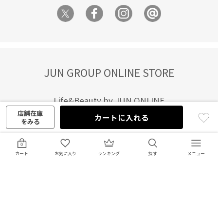
JUN GROUP ONLINE STORE
Life&Beauty by JUN ONLINE
店舗在庫
カートに入れる
J'aDoRe JUN ONLINE OUTLET
をみる
Saturdays NYC WEB STORE
0
BIOTOP ONLINE STORE
カート
お気に入り
ランキング
wa-syu OFFICIAL ONLINE SHOP
特定商取引法に基づく表記
プライバシーポリシー
会社概要