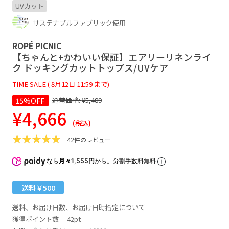
UVカット
サステナブルファブリック使用
ROPÉ PICNIC
【ちゃんと+かわいい保証】エアリーリネンライ
ク ドッキングカットトップス/UVケア
TIME SALE ( 8月12日 11:59 まで)
15%OFF
通常価格:
¥5,489
¥4,666
(税込)
42件のレビュー
なら
月々1,555円
から。分割手数料無料
送料￥500
送料、お届け日数、お届け日時指定について
獲得ポイント数
42pt