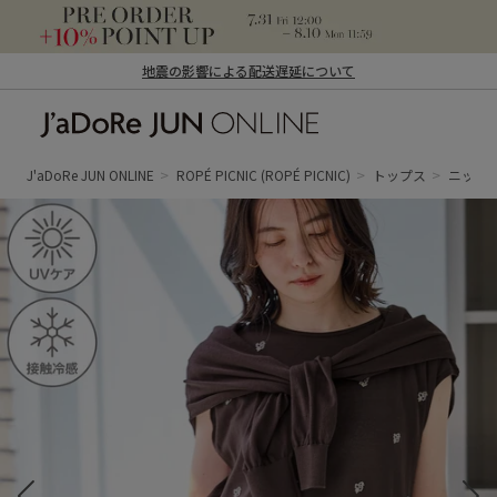
地震の影響による配送遅延について
J'aDoRe JUN ONLINE（ジャドール ジュ
ン オンライン）
J'aDoRe JUN ONLINE
ROPÉ PICNIC
(ROPÉ PICNIC)
トップス
ニット