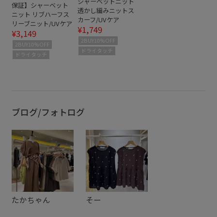
シャーベットニット
保証】シャーベット
透かし編みニットス
ニット リブハーフス
カーフ/UVケア
リーブニット/UVケア
¥1,749
¥3,149
2BUY10%OFF
2BUY10%OFF
ドライタッチ
ドライタッチ
ブログ/フォトログ
たかちゃん
そー