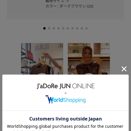
着用サイズ : F
カラー : ダークブラウン (20)
【2026.
よりもか
る！！ ⁡
は実はT
す。 で
【2026.07.28】出会えた
【2026.05.21】着るだけ
し、ママ
らラッキーかも？！セー
でちゃんとかわいく決ま
イテムやし
ルおすすめtops🍉✨ 人気
る服。 ⁡ 保存100を超えた