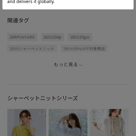
くらいな
すぎて品薄になってきて
リールで着とったトップ
に変えてみて
いるセール品でも おすす
スの色違いでレディな雰
も長めで
めのトップス4つまとめま
囲気の大人カジュアルコ
きるし、
した！🤍 今ならおまとめ
ーデ組んでみました🖤🤎 ⁡
関連タグ
いく決まる
買いでもっとお得なので
本格的に暑くなってきた
わせても
ぜひお近くの店舗、オン
今、めちゃくちゃ着心地
に合わせ
ラインショップを覗いて
よくて涼しくてオスス
まるし、
みてくださいね😌 在庫が
メ！ ⁡ 皆さんの忙しい朝の
26RPUVCARE
26SS20dp
26SS20gsr
ラスできて
少なくなってきているの
参考になれば嬉しいです
ラッと着
でお早めに！💨 . . . #セ
🕊 ⁡ ┈┈┈┈┈┈┈┈┈┈ ⁡
タリのア
ール情報 #お買い得商品
#ropepicnic #大人カジュ
26SSシャーベットニット
2BUY10%OFF対象商品
ひROPÉ 
#夏トップス #スタッフお
アルコーデ #ちゃんとプ
クしてみて
すすめ #30代ママファッ
ラスかわいい保証 #体型
んの忙し
ション
カバー
ROPÉPICNIC_TIMESALE
RP26SS_サマーニット
れば嬉しいで
もっと見る
┈┈┈┈┈┈┈
RP26SS着映えトップス
UVケア
Vネック
#ropepi
アル #体
ちゃんとプラスかわいい保証
ウエスト切り替え
カラーニット
カーディガン
コットン
シアー
シャーベットニットシリーズ
シアー感
シアー素材
シャリ感
スカーフ
スタイルアップ
タイト
ドライ
ドライタッチ
ナイロン
ニット
ベーシック
ベーシックカラー