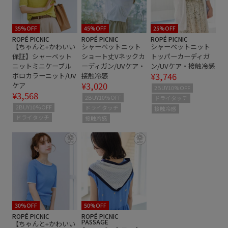
ペプラム
メリハリ
レイヤード風
伸縮性
冷んやり
切り替え
夏の機能素材アイテム
35%OFF
45%OFF
25%OFF
ROPÉ PICNIC
ROPÉ PICNIC
ROPÉ PICNIC
【ちゃんと+かわいい
シャーベットニット
シャーベットニット
大人の女性
接触冷感
清涼感
脚長効果
薄手
保証】シャーベット
ショート丈Vネックカ
トッパーカーディガ
ニットミニケーブル
ーディガン/UVケア・
ン/UVケア・接触冷感
透かし編み
透け感
¥3,746
ポロカラーニット/UV
接触冷感
¥3,020
ケア
2BUY10%OFF
¥3,568
2BUY10%OFF
ドライタッチ
2BUY10%OFF
ドライタッチ
接触冷感
ドライタッチ
接触冷感
30%OFF
50%OFF
ROPÉ PICNIC
ROPÉ PICNIC
PASSAGE
【ちゃんと+かわいい