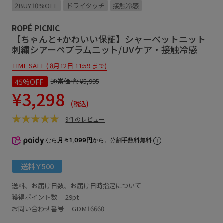
2BUY10%OFF
ドライタッチ
接触冷感
ROPÉ PICNIC
【ちゃんと+かわいい保証】シャーベットニット
刺繍シアーペプラムニット/UVケア・接触冷感
TIME SALE ( 8月12日 11:59 まで)
45%OFF
通常価格:
¥5,995
¥3,298
(税込)
9件のレビュー
なら
月々1,099円
から。分割手数料無料
送料￥500
送料、お届け日数、お届け日時指定について
獲得ポイント数
29pt
お問い合わせ番号 GDM16660