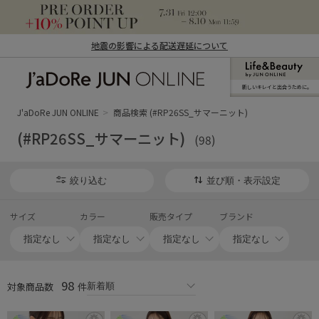
地震の影響による配送遅延について
新しいキレイと出合うために。
J'aDoRe JUN ONLINE（ジャドール ジュ
ン オンライン）
J'aDoRe JUN ONLINE
商品検索 (#RP26SS_サマーニット)
(#RP26SS_サマーニット)
(98)
絞り込む
並び順・表示設定
サイズ
カラー
販売タイプ
ブランド
98
対象商品数
件