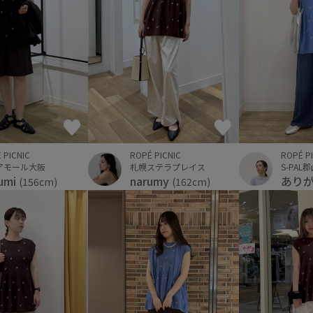
ROPÉ PICNIC
ROPÉ P
 PICNIC
札幌ステラプレイス
S-PAL
アモール大阪
narumy
あり
umi
(162cm)
(156cm)