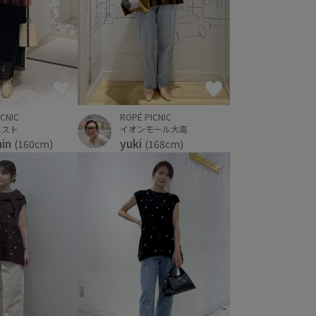
ICNIC
ROPÉ PICNIC
エスト
イオンモール大高
hin
yuki
(160cm)
(168cm)