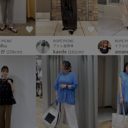
 PICNIC
ROPÉ PICNIC
ROPÉ P
AL郡山
アトレ吉祥寺
イクス
りが
kaede
aman
(156cm)
(161cm)