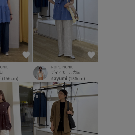
ICNIC
ROPÉ PICNIC
郡山
ディアモール大阪
が
sayumi
(156cm)
(156cm)