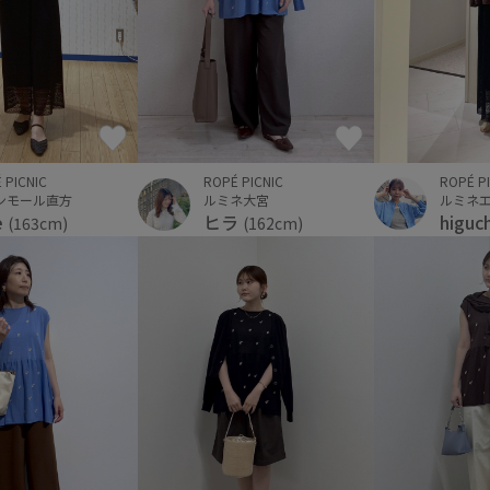
 PICNIC
ROPÉ P
ROPÉ PICNIC
ンモール直方
ルミネ
ルミネ大宮
e
higuc
ヒラ
(163cm)
(162cm)