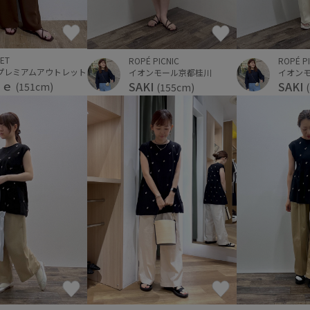
ET
ROPÉ PICNIC
ROPÉ P
プレミアムアウトレット
イオンモール京都桂川
イオン
ｒｅ
SAKI
SAKI
(151cm)
(155cm)