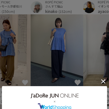
ROPÉ PICNIC
 PICNIC
ROPÉ P
さんすて福山
ンモール京都桂川
イオン
kinako
ほ
ayac
(152cm)
(150cm)
ROPÉ P
 PICNIC
ROPÉ PICNIC
S-PAL
ンモール高岡
さんちか
あり
めき
chikako
(155cm)
(157cm)