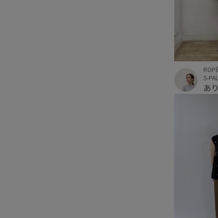
ROPÉ
S-P
あ