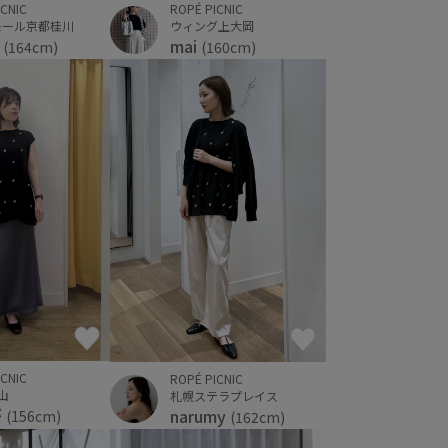
ROPÉ PICNIC
ICNIC
ウィング上大岡
モール京都桂川
mai
o
(160cm)
(164cm)
ICNIC
ROPÉ PICNIC
郡山
札幌ステラプレイス
が
narumy
(156cm)
(162cm)