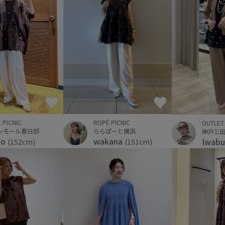
 PICNIC
ROPÉ PICNIC
OUTLET
ンモール春日部
ららぽーと横浜
mo
wakana
Iwabu
(152cm)
(151cm)