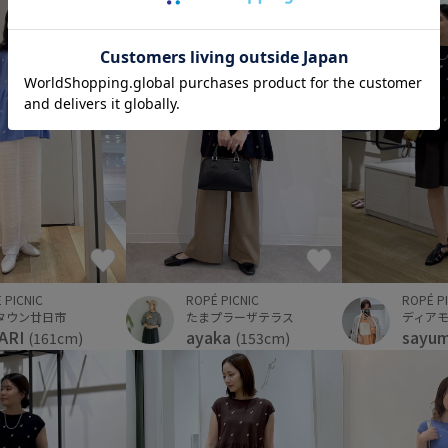
ROPÉ PICNIC
ROPÉ P
 PICNIC
たまプラーザテラス
ディア
タウン廿日市
ayaka
sayu
ARI
(153cm)
(161cm)