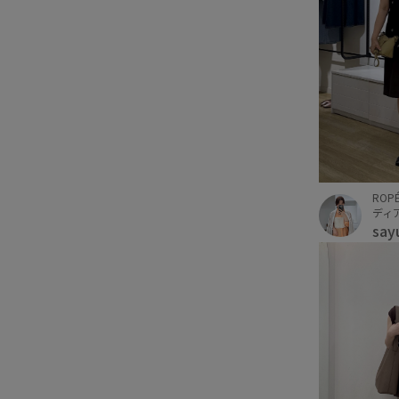
ROPÉ
ディ
say