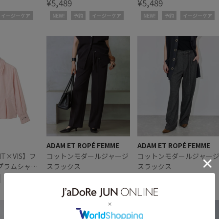
ーデ
ア・リンクコーデ
¥5,489
ア・リンクコーデ
¥5,489
イージーケア
NEW!
予約
イージーケア
NEW!
予約
イージーケア
ADAM ET ROPÉ FEMME
ADAM ET ROPÉ FEMME
NT×VIS】フ
コットンモダールジャージ
コットンモダールジャー
プラムシャツ
スラックス
スラックス
¥22,000
¥22,000
予約
予約