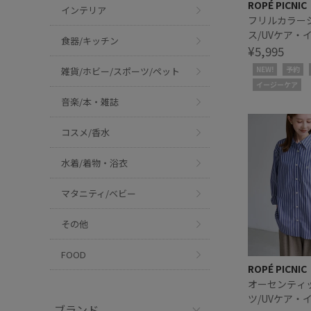
ROPÉ PICNIC
インテリア
フリルカラー
ス/UVケア・
食器/キッチン
ア・リンクコ
¥5,995
NEW!
予約
雑貨/ホビー/スポーツ/ペット
イージーケア
音楽/本・雑誌
コスメ/香水
水着/着物・浴衣
マタニティ/ベビー
その他
FOOD
ROPÉ PICNIC
オーセンティ
ツ/UVケア・
ブランド