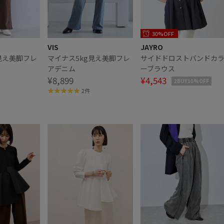
30%OFF
VIS
JAYRO
見え美脚フレ
マイナス5kg見え美脚フレ
サイドドロストバンドカ
アデニム
ーブラウス
¥8,899
¥4,543
2BUY10%OFF
2件