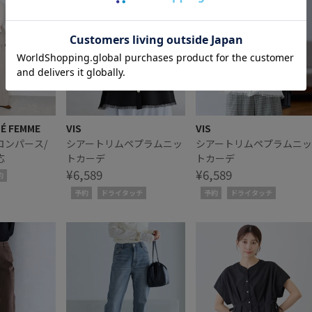
PÉ FEMME
VIS
VIS
ロンパース/
シアートリムペプラムニッ
シアートリムペプラムニッ
応
トカーデ
トカーデ
¥6,589
¥6,589
約
予約
ドライタッチ
予約
ドライタッチ