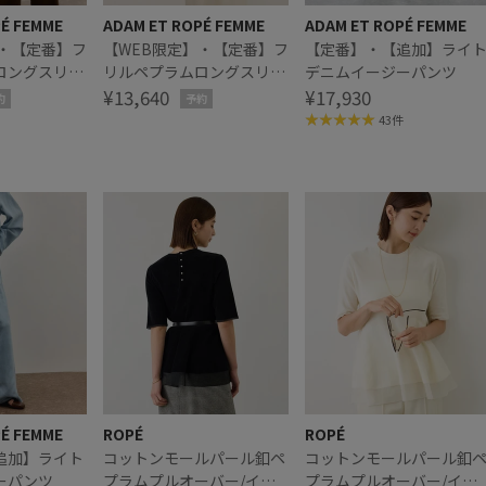
PÉ FEMME
ADAM ET ROPÉ FEMME
ADAM ET ROPÉ FEMME
】・【定番】フ
【WEB限定】・【定番】フ
【定番】・【追加】ライ
ロングスリー
リルペプラムロングスリー
デニムイージーパンツ
ブカットソー
¥13,640
¥17,930
約
予約
43件
PÉ FEMME
ROPÉ
ROPÉ
追加】ライト
コットンモールパール釦ペ
コットンモールパール釦
ーパンツ
プラムプルオーバー/イー
プラムプルオーバー/イー