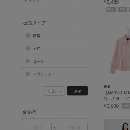
ア・リンクコ
¥5,489
NEW!
予約
販売タイプ
通常
予約
セール
アウトレット
VIS
リセット
決定
【MARY QUA
リルカラーペ
ブラウス
¥6,600
予約
価格帯
〜