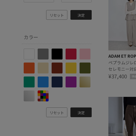
リセット
決定
カラー
ADAM ET RO
ペプラムジレ
セレモニー対
¥37,400
予
リセット
決定