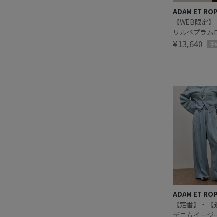
ADAM ET RO
【WEB限定
リルペプラム
ブカットソー
¥13,640
予
ADAM ET RO
【定番】・【
デニムイージ