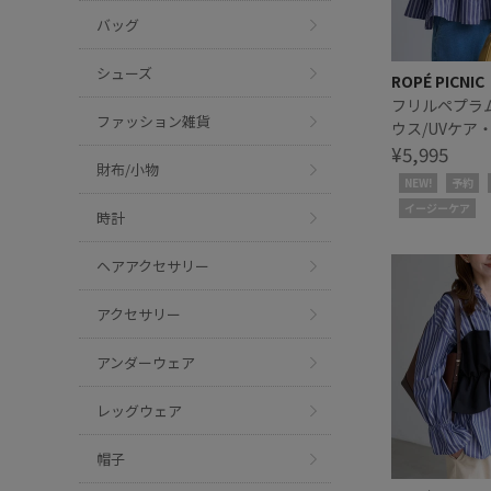
バッグ
シューズ
ROPÉ PICNIC
フリルペプラ
ファッション雑貨
ウス/UVケア
ア・リンクコ
¥5,995
財布/小物
NEW!
予約
イージーケア
時計
ヘアアクセサリー
アクセサリー
アンダーウェア
レッグウェア
帽子