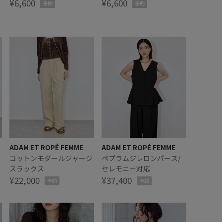
ブラウス
¥6,600
ブラウス
¥6,600
予約
予約
ADAM ET ROPÉ FEMME
ADAM ET ROPÉ FEMME
ジ
コットンモダールジャージ
ペプラムジレロンパース/
スラックス
セレモニー対応
¥22,000
¥37,400
予約
予約