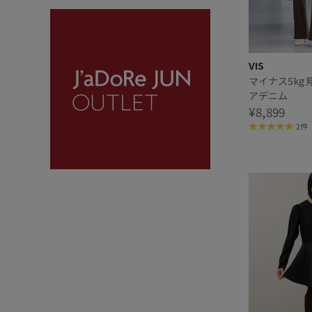
VIS
マイナス5kg
アデニム
¥8,899
2件