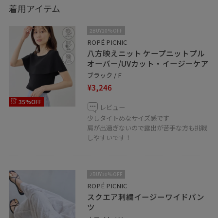
気になられたらお気に入り♡やフォローして頂けると
着用アイテム
嬉しいです！
2BUY10%OFF
ROPÉ PICNIC
八方映えニット ケープニットプル
オーバー/UVカット・イージーケア
ブラック / F
¥3,246
35%OFF
レビュー
少しタイトめなサイズ感です
肩が出過ぎないので露出が苦手な方も挑戦
しやすいです！
2BUY10%OFF
ROPÉ PICNIC
スクエア刺繍イージーワイドパン
ツ