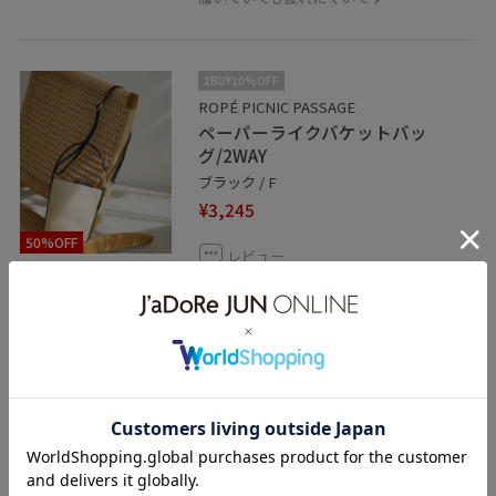
2BUY10%OFF
ROPÉ PICNIC PASSAGE
ペーパーライクバケットバッ
グ/2WAY
ブラック / F
¥3,245
50%OFF
レビュー
マチがあるので大容量◎
手持ちと肩掛けの嬉しい2WAY！
関連タグ
ジャズドリーム長島
156cm
シャツ/ブラウス
スカート
パンプス
GDC16090
GDH16240