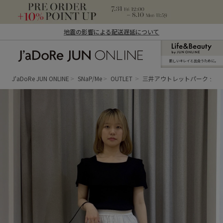
地震の影響による配送遅延について
新しいキレイと出合うために。
J'aDoRe JUN ONLINE（ジャドール ジュ
ン オンライン）
J'aDoRe JUN ONLINE
SNaP/Me
OUTLET
三井アウトレットパーク ジ