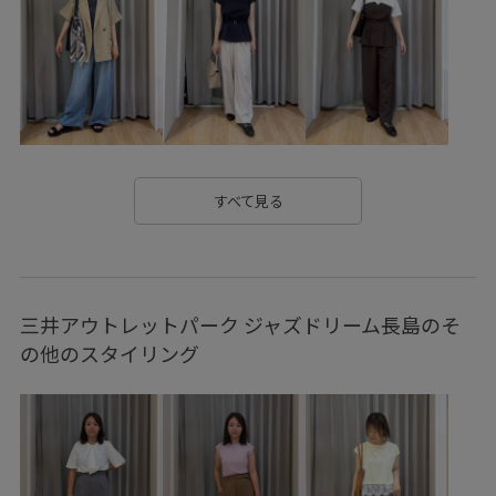
春先
淡いカラー
爽やか
秋冬
程よい厚み
肌見せ
肌触りが良い
薄手
裏地付き
初夏コーデ
夏コーデ
お出かけコーデ
ヴィンテージ
パンツスタイル
ワントーンコーデ
モノトーンコーデ
きれいめコーデ
ROPÉ PICNIC
ナチュラル
イエベ春
すべて見る
混合
トップス
ニット/セーター
パンツ
バッグ
ハンドバッグ
シューズ
サンダル
GDM16540
三井アウトレットパーク ジャズドリーム長島のそ
GDS16170
GIA16230
GIX16190
26RPUVCARE
の他のスタイリング
26SS10
26SS10r
26SS15
26SS20
26SS20dp
26SS20gsr
26SSRPボトム
26SS八方映えニット
RP26SS
RP26SS_サマーニット
RP26SS着映えトップス