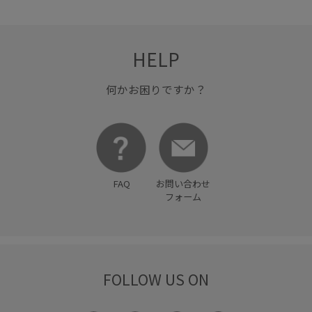
フレンチスリーブ
ブラウス
プルオーバー
ベーシック
リブ編み
リラックス感
HELP
ワイドシルエット
ワンピース
上品
伸縮性
優雅
冷んやり
大人カジュアル
安定感
小物
快適
何かお困りですか？
快適な着心地
抜け感
日傘
明るいカラー
柔らかいはき心地
柔らかい素材
機能素材
毛玉になりにくい
滑らかな肌触り
異素材ドッキング
FAQ
お問い合わせ
フォーム
疲れにくい
立体感
細見え
肌離れが良い
華やか
見た目以上の収納
軽快
都会的
金ボタン
高級感
高見え
FOLLOW US ON