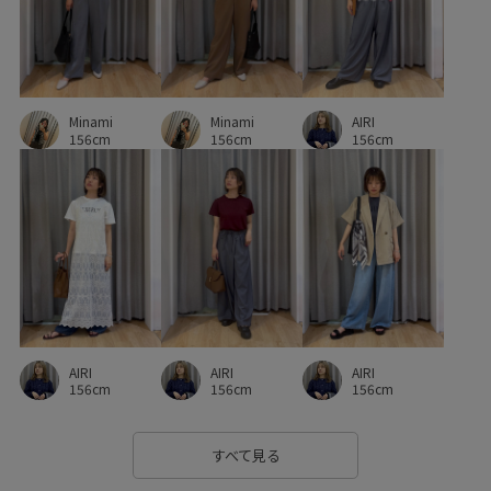
Tシャツ
UVカット
お手入れしやすい
きれいめ
さらりとした
しっかりホールド
ゆったり
アクセサリー
インソール
ウエストがゴム
Minami
Minami
AIRI
カジュアル
カットソー
カーディガン
クッション性
156cm
156cm
156cm
グルカサンダル
コットン
コントラスト
ゴム仕様
サステナブル
シアー
シアー感
シャツ
シワになりにくい
シンプル
シンプルなTシャツ
シンプルコーデ
スキニーパンツ
スッキリ
ストラップ
ストレスフリー
セットアップ
AIRI
AIRI
AIRI
156cm
156cm
156cm
タックイン
トレンド感
ナイロン
ニット
ニット素材
ハリ感
フラットシューズ
すべて見る