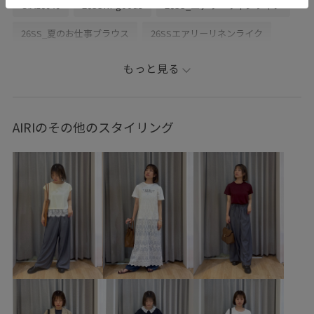
GIA16040
26SSRPgoods
26SS_エアリーリネンライク
26SS_夏のお仕事ブラウス
26SSエアリーリネンライク
Aライン
RP26SS_goods
きれいに見える
もっと見る
イージーケア
オケージョン
オンにもオフにも
オーバーサイズ
サテン
シボ感
ジャケット
AIRIのその他のスタイリング
スカーチョ
セットアップ対象商品
ソックス
タイツ
デイリーで活躍
デニムに合わせる
ハーフパンツ
バランスが良い
フリーサイズ
ポリエステル
マットサテン
メリハリ
リラックススタイル
レディライク
ワイドパンツ
ヴィンテージ加工
二の腕が隠れる
光沢感
吸水速乾
幅広
接触冷感