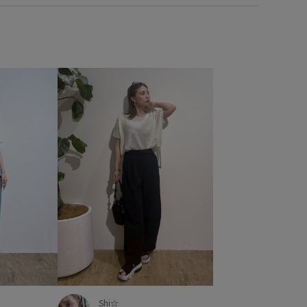
ーム感
ポーチ
マウンテンパーカー
メッシュ
ラメ
ワイドパンツ
上品
伸縮性
光沢感
冷んやり
大人カジュアル
快適
抜け感
接触冷感
撚糸
い
秋冬
程よい厚み
立体感
肌見せ
華やか
薄手
袖口ゴム
透け感
通気性
Shi☆