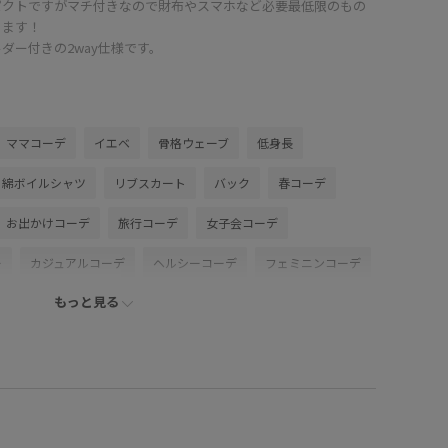
パクトですがマチ付きなので財布やスマホなど必要最低限のもの
ります！
ダー付きの2way仕様です。
ママコーデ
イエベ
骨格ウェーブ
低身長
綿ボイルシャツ
リブスカート
バック
春コーデ
お出かけコーデ
旅行コーデ
女子会コーデ
ー
カジュアルコーデ
ヘルシーコーデ
フェミニンコーデ
もっと見る
ーデ
ROPÉ PICNIC
ウェーブ
イエベ春
敏感
タンクトップ
スカート
バッグ
ショルダーバッグ
6040
GDF16060
GDH16510
GIA16040
26SSRPgoods
26SSRPボトム
26SSお着軽シャツ