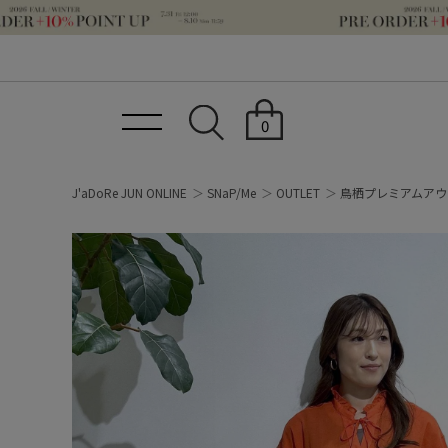
0
J'aDoRe JUN ONLINE
SNaP/Me
OUTLET
鳥栖プレミアムアウ