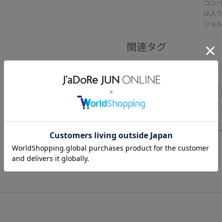
コン
は入
ショル
関連タグ
ロペピクニック
ロペピク
身長155㎝
シアーシャツ
初夏コーデ
デートコーデ
スカートスタイル
体型カバ
シンプルコーデ
きれいめコ
トップス
シャツ/ブラウス
シューズ
パンプス
GDC1
GIX16120
26mother'sday