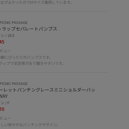
の丈がよかったのでMサイズ着用しています。
PICNIC PASSAGE
トラップセパレートパンプス
 / 23.5
45
ビュー
時期にぴったりのパンプスです。
トラップで安定感があり履きやすいです。
PICNIC PASSAGE
ーレットパンチングレースミニショルダーバッ
WAY
 / F
70
ビュー
らしい爽やかなパンチングデザイン。