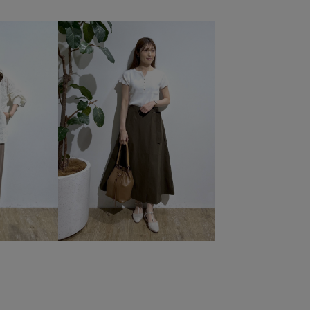
Yで使える
Iラインシルエット
RP26SS
RP26SS_goods
着映えトップス
RP体型カバー
UVカット
Wpickup_items
んわり
イージーパンツ
オフィス
オフィスカジュアル
ル
カジュアル
カラーニット
カードケース
コットン
ゴム仕様
サンダル
シアー
シアー感
プル
ジャケット
スウェット
スッキリ
ストラップ
ツ
テレコ素材
デニムに合わせる
トレンド
トートバッグ
ドッキングデザイン
ドライ
ニット
ニットスカート
ハリ感
ハンドバッグ
ェミニン
フリル
フリーサイズ
フーディー
ブラウス
ブルゾン
ベーシック