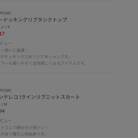
PICNIC
ードッキングリブタンクトップ
 / F
17
ビュー
ナー使いに最適！
ーがドッキングされていてオシャレです。
カラーも使いやすく全色欲しくなるアイテムです。
PICNIC
ンテレコ Iラインリブニットスカート
/ M
94
ビュー
ストゴムで締め付け感ナシ！
性があり履き心地抜群です。