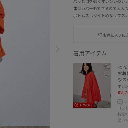
パッと目を惹くオレンジのシ
体型カバーもできるので大人女
ボトムスはタイトめなリブスカ
お気に入りに
着用アイテム
ROPÉ 
お着
ウス
オレンジ
¥2,7
レ
45%OFF
コッ
胸元
愛い