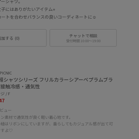
アーシャツ。
子にはありがたいアイテム⭐︎
ートを合わせバランスの良いコーディネートに☺︎
チャットで相談
追加する
(0)
受付時間 10:00〜19:00
PICNIC
軽シャツシリーズ フリルカラーシアーペプラムブラ
/接触冷感・通気性
 / F
47
ビュー
トン素材で通気性が良く軽い着心地です。
の紐はリボンにしていますが、垂らしてもカジュアル感が出て可
ですよ♡