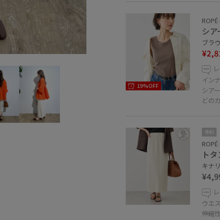
ROPÉ 
シア
ブラウン
¥2,8
レ
イン
19%OFF
シア
どの
予約
ROPÉ 
トタ
キナリ 
¥4,9
レ
ウエ
伸縮