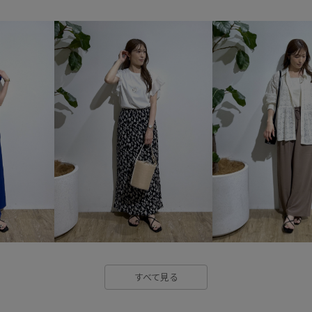
2BUY10%OFF対象商品
2WA
RP26SSインナー
RP26SS
きちんと感
きれいめ
ふ
オフショルダー
カシュクー
キャミソール
キーホルダー
シアー素材
シャツ
シン
スリット
ソックス
タイ
トレンドカラー
トレンド感
ドライタッチ
ナチュラル
バンドカラー
パンツ
フ
すべて見る
フルーレットパンチングレース