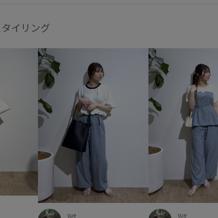
ペプラム
ボイル
ボリュ
リブ
レイヤードスタイル
スタイリング
合わせやすい
大人な雰囲気
春先
清涼感
着回しやす
肌触りが良い
肌離れが良い
長財布
高見え
麻
sue
sue