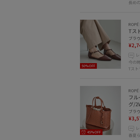
長め
ROPÉ 
Tス
ブラウン
¥2,7
レ
今の
50%OFF
Tス
ROPÉ 
フル
グ/2
ブラウン
¥3,5
レ
45%OFF
春夏