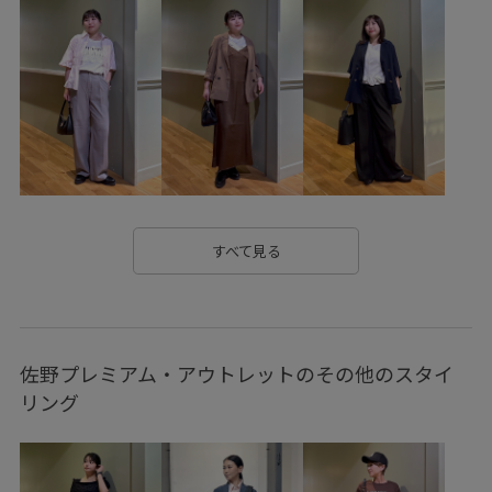
BVK45040_styling
Ssize_akisuda
Tシャツ
visgoods
VIS_20251107_OUTERSTYLE
VIS_2026SS_POLO
VIS_26SS
vis_26ssbag
vis_bagpick
vis_ceremony
vis_dissectionbieasy0614
vis_heartbag
vis_heartbagdorama
vis_highreviews
VIS_hotbeauty_styling
vis_okazakisae_may
すべて見る
vis_pickuptops
vis_shikanoma
VIS_smallsize
VIS_staffbag
VIS_TIMESALE
vis_white_bag
佐野プレミアム・アウトレットのその他のスタイ
vis_ハートカットバッグ
vis_追加
visハート
リング
Wbag_pickup
Wminibag_pickup
Wpickup_items
WSALE_pickup
Wtops_pickup
あたたかい