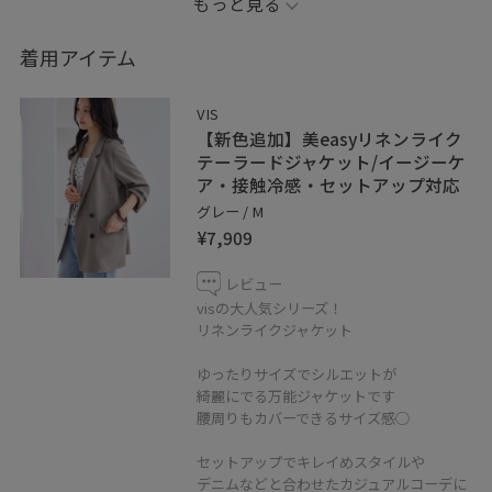
もっと見る
┈┈┈┈┈┈┈┈┈┈┈┈
着用アイテム
ご覧いただきありがとうございます ♡
VIS
インスタもやってます ☺︎︎︎︎
【新色追加】美easyリネンライク
テーラードジャケット/イージーケ
ア・接触冷感・セットアップ対応
_na_a_03
グレー / M
¥7,909
是非こちらのフォローもお願いいたします ！
レビュー
┈┈┈┈┈┈┈┈┈┈┈┈
visの大人気シリーズ！
リネンライクジャケット
ゆったりサイズでシルエットが
綺麗にでる万能ジャケットです
腰周りもカバーできるサイズ感○
セットアップでキレイめスタイルや
デニムなどと合わせたカジュアルコーデに