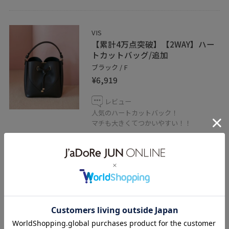
VIS
【累計4万点突破】【2WAY】ハー
トカットバッグ/追加
ブラック / F
¥6,919
レビュー
人気のハートカットバック！
マチも大きくてつかいやすい！！
傷が目立ちにくい生地感と
機能性も高く日常使いもおすすめなバック
です！
関連タグ
佐野
オンオフ兼用
オンオフ
着回しコーデ