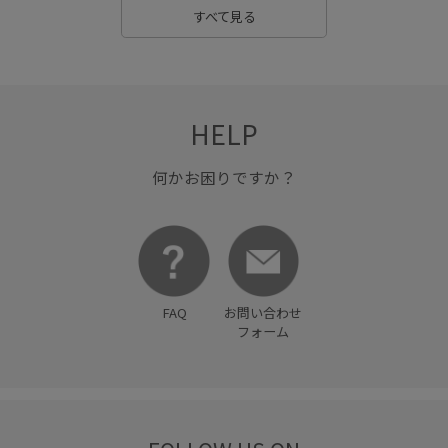
ニュアンスカラー
ハイウエスト
ハリ感
ビスチェ
すべて見る
フェイクスエード
フェイクレザー
フェミニン
ブラウス
プルオーバー
ベルト
ベーシック
HELP
ボックスシルエット
ポリウレタン
ポリエステル
ポリエステル100%
マニッシュ
マルチに活躍
何かお困りですか？
マーメイドスカート
ミルクティー
リネン
リブ編み
リラックス感
レイヤードスタイル
ワイドパンツ
ワイドボトム
ワンポイントになる
伸縮性
光沢感
FAQ
お問い合わせ
フォーム
冷んやり
取り外し可能
取り外し可能なショルダー
大人カジュアル
布帛
後ろがゴム
接触冷感
春を先取り
春先
毎シーズン
洗濯OK