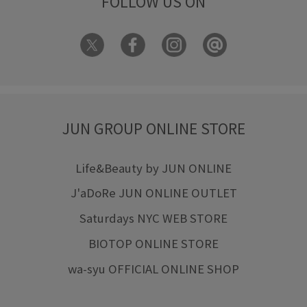
FOLLOW US ON
洗濯機で洗える
着心地が良い
美easy
美easy_linen_ALL
美easyリネンライク
美シルエット
艶感
華やか
落ち感
薄手
裏地付き
謝恩会・パーティー
軽い着心地
透けない
透け感
長く使える
長財布
高級感
JUN GROUP ONLINE STORE
Life&Beauty by JUN ONLINE
J'aDoRe JUN ONLINE OUTLET
Saturdays NYC WEB STORE
BIOTOP ONLINE STORE
wa-syu OFFICIAL ONLINE SHOP