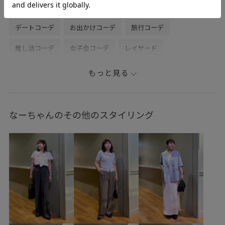
初夏コーデ
夏コーデ
お仕事コーデ
運動会コーデ
デートコーデ
お出かけコーデ
旅行コーデ
推し活コーデ
女子会コーデ
レイヤード
パンツスタイル
体型カバー
カジュアルコーデ
もっと見る
フェミニンコーデ
きれいめコーデ
VIS
ウェーブ
イエベ春
混合
低身長
トップス
なーちゃんのその他のスタイリング
Tシャツ/カットソー
ジャケット/アウター
テーラードジャケット
パンツ
バッグ
ショルダーバッグ
BVM16230
BVS16030
BVV36100
BVX44040
2025セレモニー
250425_polo
2BUY10%OFF対象商品
2WAYで使える