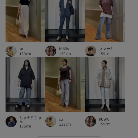
お手入れしやすい
お気に入りアイテム_pickup
お気に入り登録急増中
お気に入り登録数上昇中_WOMEN
きちんと感
さらりとした
みんながチェックしているアイテム_pickup
アウター
KUWA
ヌマナミ
su
イージーケア
オフィス
カジュアル
カットソー
159cm
159cm
153cm
カットソー素材
カラーバリエーション豊富
ゴムが入っている
シアー
シアー感
シャツ
ジャケット
スウェット
スエード
スカート
スッキリ
セットアップ
セットアップ対象商品
ソフトタッチ
タック
チョコ
デイリーで活躍
ちゅえりちゃ
KUWA
su
ん
159cm
153cm
156cm
ナイロン
ニット
ニュアンスがある