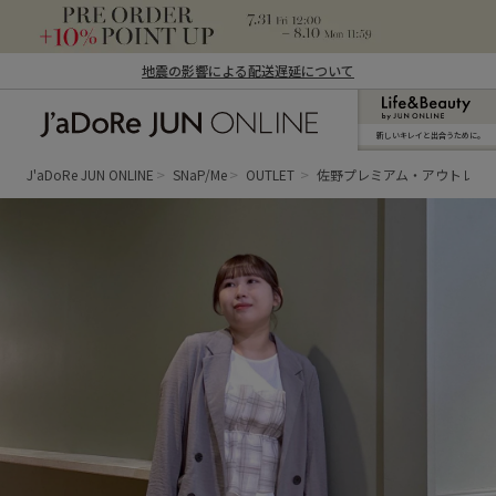
地震の影響による配送遅延について
新しいキレイと出合うために。
J'aDoRe JUN ONLINE（ジャドール ジュ
ン オンライン）
J'aDoRe JUN ONLINE
SNaP/Me
OUTLET
佐野プレミアム・アウトレッ