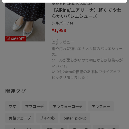
ROPÉ PICNIC PASSAGE
【AIRina/エアリーナ】軽くてやわ
らかいバレエシューズ
シルバー / M
¥1,998
60%OFF
レビュー
雨や汚れに強いエナメル質のバレエシュー
ズ。
ソールが柔らかいので初日から足馴染みが
いいです。
いつも24cmの横幅のある私でサイズMで
ピッタリ履けました！
関連タグ
ママ
ママコーデ
アラフォーコーデ
アラフォー
骨格ウェーブ
ブルベ冬
outer_pickup