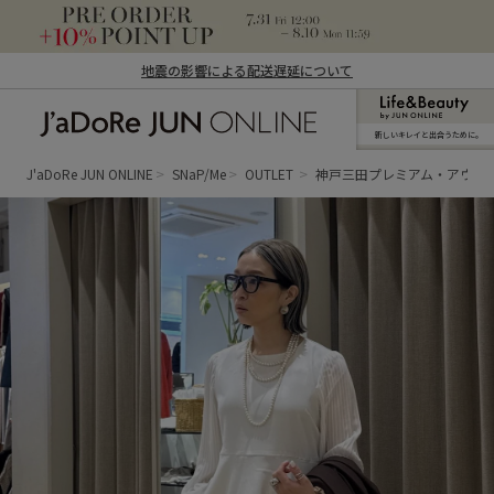
地震の影響による配送遅延について
新しいキレイと出合うために。
J'aDoRe JUN ONLINE（ジャドール ジュ
ン オンライン）
J'aDoRe JUN ONLINE
SNaP/Me
OUTLET
神戸三田プレミアム・アウト