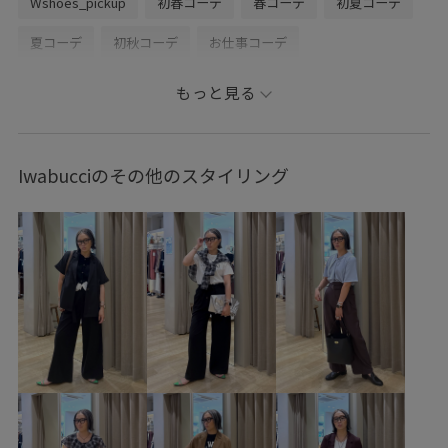
Wshoes_pickup
初春コーデ
春コーデ
初夏コーデ
夏コーデ
初秋コーデ
お仕事コーデ
セレモニーコーデ
授業参観日コーデ
入学式コーデ
もっと見る
入園式コーデ
デートコーデ
お出かけコーデ
旅行コーデ
女子会コーデ
ヴィンテージ
モード
Iwabucciのその他のスタイリング
レイヤード
体型カバー
カジュアルコーデ
ヘルシーコーデ
フェミニンコーデ
きれいめコーデ
ROPÉ PICNIC
ウェーブ
ブルべ冬
敏感
トップス
シャツ/ブラウス
ジャケット/アウター
テーラードジャケット
パンツ
バッグ
ショルダーバッグ
シューズ
バレエシューズ