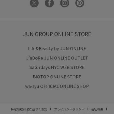
初夏
卒園式入学式
卒業式入学式
合わせやすい
大人カジュアル
女性らしいシルエット
履きやすい
快適
抗菌防臭
抜け感
接触冷感
柔らかい素材
JUN GROUP ONLINE STORE
機能素材
異素材切替デザイン
疲れにくい
立体感
Life&Beauty by JUN ONLINE
細く見える
羽織るだけでオシャレ
肌離れが良い
J'aDoRe JUN ONLINE OUTLET
華やか
落ち感
薄手
足長
軽い着心地
Saturdays NYC WEB STORE
軽くて柔らかい
透け感
都会的
金ボタン
長財布
BIOTOP ONLINE STORE
防臭効果
限定カラー
靴
高級感
高見え
麻
wa-syu OFFICIAL ONLINE SHOP
特定商取引法に基づく表記
プライバシーポリシー
会社概要