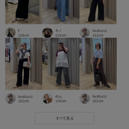
Web限定
Web限定カラー
お手入れしやすい
お気に入りアイテム_pickup
きちんと感
きれいめ
F
キノ
Iwabucci
こなれ感
さらりとした
しっかりカバー
ふんわり
158cm
154cm
162cm
ゆったり
ウエストがゴム
オフィス
オフィスカジュアル
カジュアル
カットソー
カーディガン
カードケース
ガウチョパンツ
キーホルダー
グルカサンダル
コットン
ゴム仕様
サステナブル
サンダル
シアー
シアー感
シャツ
Iwabucci
Iwabucci
のん
162cm
162cm
159cm
シワになりにくい
シンプル
シンプルなTシャツ
シンプルコーデ
シール
ジャケット
ジレ
すべて見る
ジーンズ
スカート
スクエアトゥ
スッキリ