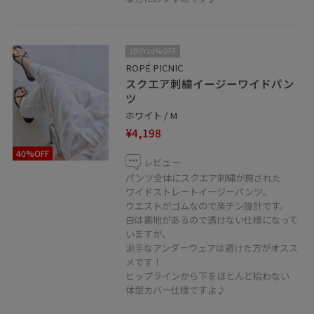
2BUY10%OFF
ROPÉ PICNIC
スクエア刺繍イージーワイドパン
ツ
ホワイト / M
¥4,198
40%OFF
レビュー
パンツ全体にスクエア刺繍が施された
ワイドストレートイージーパンツ。
ウエストがゴムなので楽チン設計です。
白は裏地があるので透けない仕様になって
いますが、
派手なアンダーウェアは避けた方がオスス
メです！
ヒップラインから下をほとんど拾わない
体型カバー仕様ですよ♪