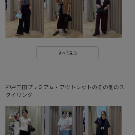
GDH16140
GDS16170
GDV16100
GIA15120
GIX16120
0318PRESS対象商品
1枚でも着れる
20260318PRESS対象商品
2026カナパ
25sssale通勤服
25ssworklook1
25ssworklook5
26SSceremony
26SSRPgoods
26SSRPお仕事ブラウス
すべて見る
26SSRPジャケット
26SSRPボトム
26SSお仕事おすすめ
2WAYで使える
5%OFF対象商品
BIGシルエット
神戸三田プレミアム・アウトレットのその他のス
blouse_pickup
oshigoto10look_wed
pic0627
タイリング
RP25SS
RP25SSbag&shoes
RP25ssgoods
RP26SS
RP26SSceremony
RP26SSceremony_pick
RP26SS_goods
RP26SS_lightouter
RP_ceremony
RP体型カバー
set_up対象商品
Tシャツ
UVカット