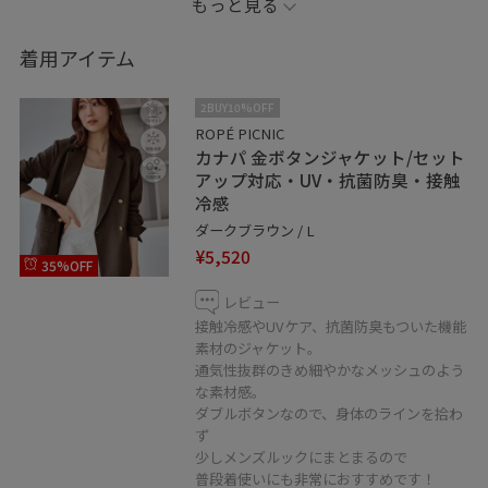
もっと見る
いつもご覧いただきありがとうございます♪
着用アイテム
個人Instagramアカウントスタートしました！
2BUY10%OFF
iwabucci_ena
ROPÉ PICNIC
カナパ 金ボタンジャケット/セット
是非こちらのフォローもお願い致します⭐︎
アップ対応・UV・抗菌防臭・接触
冷感
ダークブラウン / L
¥5,520
35%OFF
レビュー
接触冷感やUVケア、抗菌防臭もついた機能
素材のジャケット。
通気性抜群のきめ細やかなメッシュのよう
な素材感。
ダブルボタンなので、身体のラインを拾わ
ず
少しメンズルックにまとまるので
普段着使いにも非常におすすめです！