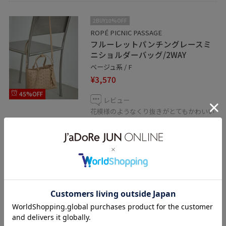
2BUY10%OFF
ROPÉ PICNIC PASSAGE
フルーレットパンチングレースミ
ニショルダーバッグ/2WAY
ベージュ系 / F
¥3,570
45%OFF
レビュー
花模様のようなくり抜きがとてもかわいい
レザー調のミニバッグ。
ショルダーとしても使える紐がセットにな
っています。
横向きに長財布も入り、ミニサイズですが
マチがしっかりあるので
他に携帯やハンカチ、ミニポーチは入りそ
うです。
アウトレット
2BUY10%OFF