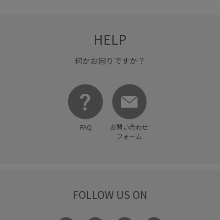
ストラップ
ストレスフリー
ストレッチ性
HELP
セットアップ
セレモニー8選
タックイン
テーパードパンツ
デニムに合わせる
トレンド
何かお困りですか？
トートバッグ
ニュアンスカラー
ハリ感
ハンドバッグ
フォーマル
フォーマルシーン
フラットシューズ
フルーレットパンチングレース
FAQ
お問い合わせ
フォーム
ブラウス
プリーツ加工
ベルト
ベーシック
ベーシックカラー
ペプラム
ボイル
ポリエステル
ポーチ
マーメイドスカート
メリハリ
リネン
FOLLOW US ON
リラックス感
ワイドシルエット
ワイドパンツ
ワンピース
万能アイテム
上品
伸縮性
冷房対策