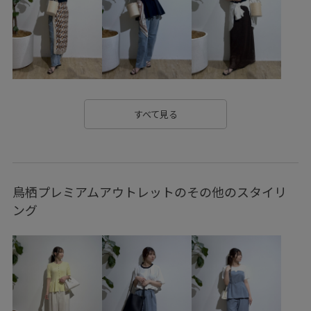
RP26SSceremony
RP26SSceremony_pick
RPdenim
RPカーディガンインナー
RP秋色トップス
SALEtops_pickup
きれいに見える
きれいめ
ウエスト革命デニム
エレガント
オケージョン
すべて見る
オフィス
オフィスカジュアル
オンにもオフにも
カジュアル
クロップド丈
サステナブル
サンダル
鳥栖プレミアムアウトレットのその他のスタイリ
シャツ
ジャケット
ジーンズ
ストレスフリー
ング
ストレッチ性
ストレートパンツ
ストレートライン
スニーカー
セットアップ
タートルネック
ツイル生地
デニムに合わせる
トレンド
トレンド感
トングサンダル
ハイライズ
バブーシュ