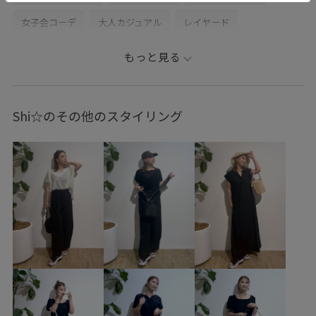
女子会コーデ
大人カジュアル
レイヤード
パンツスタイル
カジュアルコーデ
ROPÉ PICNIC
もっと見る
ナチュラル
イエベ春
ノーマル
低身長
トップス
シャツ/ブラウス
ニット/セーター
ジャケット/アウター
Shi☆のその他のスタイリング
テーラードジャケット
パンツ
デニムパンツ
GDH55230
GDM85500
GDS15230
GDV16070
25AW10
25AW15
25AW20
25AWRPknitcollection
25AWRPknitcollection_all
25awRP通勤トップス
25SS10
25SS20
26SSceremony
26SSクリアツイル
picniccoupon
ROPÉPICNIC_TIMESALE
RP25AW
RP25AWsale値下げ
RP25AW_restock
RP25SS