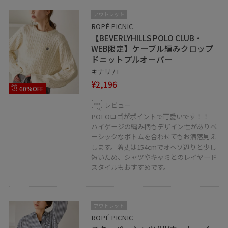
アウトレット
ROPÉ PICNIC
【BEVERLYHILLS POLO CLUB・
WEB限定】ケーブル編みクロップ
ドニットプルオーバー
キナリ / F
¥2,196
60%OFF
レビュー
POLOロゴがポイントで可愛いです！！
ハイゲージの編み柄もデザイン性がありベ
ーシックなボトムを合わせてもお洒落見え
します。着丈は154cmでオヘソ辺りと少し
短いため、シャツやキャミとのレイヤード
スタイルもおすすめです。
アウトレット
ROPÉ PICNIC