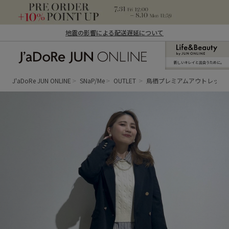
地震の影響による配送遅延について
新しいキレイと出合うために。
J'aDoRe JUN ONLINE（ジャドール ジュ
ン オンライン）
J'aDoRe JUN ONLINE
SNaP/Me
OUTLET
鳥栖プレミアムアウトレット