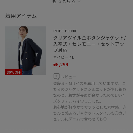
もっと見る
⭐︎〜⭐︎〜⭐︎〜⭐︎〜⭐︎〜⭐︎〜⭐︎〜⭐︎〜⭐︎〜⭐︎〜⭐︎〜⭐︎〜⭐︎〜⭐︎〜⭐︎〜
着用アイテム
数ある投稿の中から目に留めてくださり、ありがとうご
ざいます☺︎
ROPÉ PICNIC
気になった投稿や後で見返したい！！と思ってくださっ
クリアツイル金ボタンジャケット/
た投稿には ♡ マークを押して【お気に入り】登録して
入卒式・セレモニー・セットアッ
プ対応
いただくと
ネイビー / L
後で見返しやすくなりますよ♪
¥6,299
30%OFF
フォローもぜひよろしくお願いいたします！！
レビュー
普段Ｓ〜Mサイズを着用していますが、こ
ちらのジャケットはシルエットが少し細身
なのと、着丈が長めが良かったのでLサイ
ズをリアルバイ♡しました。
着心地が軽やかでサラッとした素材感。き
ちんと感あるジャケットスタイルも◯カジ
ュアルにデニムで合わせても◯