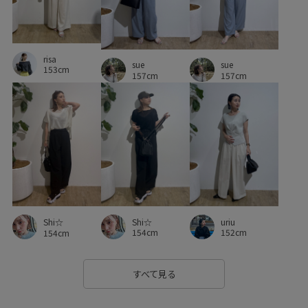
バランスが良い
ビジネス
フェミニン
フォーマル
フォーマルシーン
フレアパンツ
ベルト
ベーシック
risa
sue
sue
153cm
ポリウレタン
ポリエステル
ラインがひびきにくい
157cm
157cm
ロングスカート
ワイドデニム
ワイドパンツ
ワンピース
上品
伸縮性
優しい印象
光沢感
入園式
別注
卒園式入学式
卒業式入学式
定番
定番色
幅広
抗菌防臭
明るいカラー
着回しやすい
細見え
股上深め
自宅で洗える
Shi☆
uriu
Shi☆
154cm
152cm
154cm
華やか
薄手
通気性
金ボタン
防臭加工
防臭効果
限定カラー
すべて見る