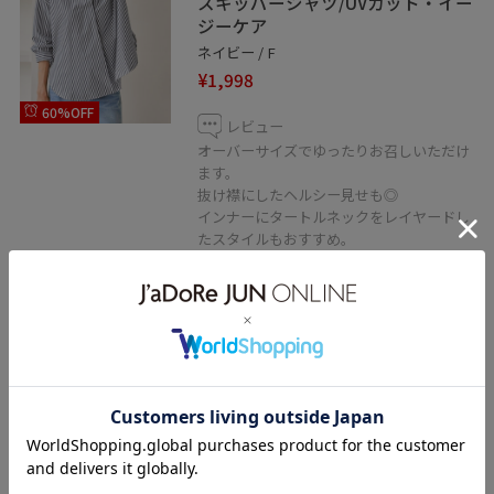
スキッパーシャツ/UVカット・イー
ジーケア
ネイビー / F
¥1,998
60%OFF
レビュー
オーバーサイズでゆったりお召しいただけ
ます。
抜け襟にしたヘルシー見せも◎
インナーにタートルネックをレイヤードし
たスタイルもおすすめ。
シワになりにくいのでお手入れも助かりま
す。
関連タグ
初春コーデ
春コーデ
初夏コーデ
初秋コーデ
秋コーデ
初冬コーデ
冬コーデ
お仕事コーデ
授業参観日コーデ
デートコーデ
お出かけコーデ