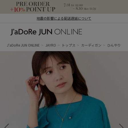
地震の影響による配送遅延について
J'aDoRe JUN ONLINE（ジャドール ジュ
ン オンライン）
J'aDoRe JUN ONLINE
JAYRO
トップス
カーディガン
ひんやりUV