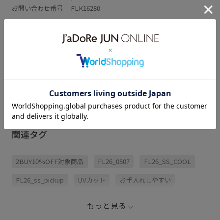
お問い合わせ番号 FLK16280
アイテム説明
サイズ・素材・お手入れ方法
レビュー (1)
関連タグ
2BUY10%OFF対象商品
FL26_0507
FL26_SS_COOL
FL26_ss_pickup
UVカット
お手入れしやすい
きれいめ
さらりとした
さりげないアクセント
もっと見る
アンサンブル
ウォッシャブル
オフィス
カジュアル