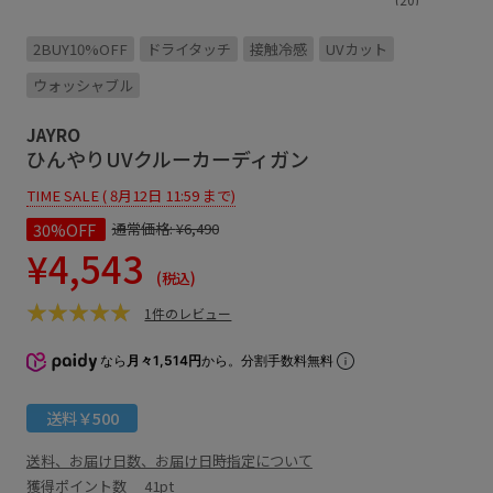
2BUY10%OFF
ドライタッチ
接触冷感
UVカット
ウォッシャブル
JAYRO
ひんやりUVクルーカーディガン
TIME SALE ( 8月12日 11:59 まで)
30%OFF
通常価格:
¥6,490
¥4,543
(税込)
1件のレビュー
なら
月々1,514円
から。分割手数料無料
送料￥500
送料、お届け日数、お届け日時指定について
獲得ポイント数
41pt