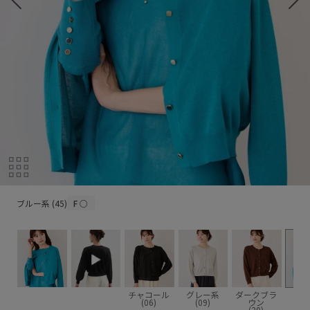
ブルー系 (45)
ブルー系 (45)
F
○
チャコール
グレー系
ダークブラ
ブル
(06)
(09)
ウン
(4
(20)