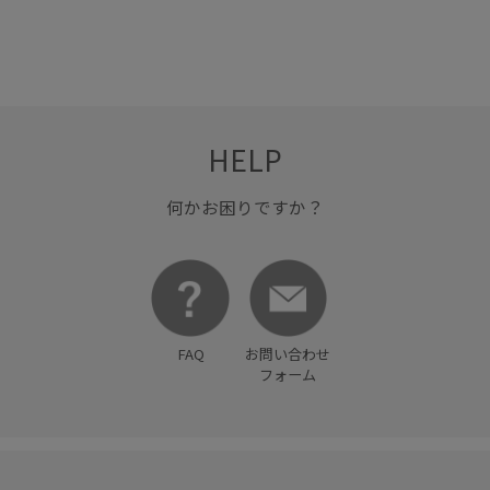
カーディガン
クルーネック
コーディネートしやすい
シアー
シアー素材
シンプル
テーパードパンツ
デニムパンツ
トップス
ドライ
ドライタッチ
HELP
ナイロン
ハリ感
バランスが良い
パンツ
フロントボタン
ポリエステル
ワイドパンツ
上品
何かお困りですか？
伸縮性
冷んやり
冷房対策
合わせやすい
夏の機能素材アイテム
大人カジュアル
快適
快適な着心地
抜け感
持ち運びしやすい
接触冷感
FAQ
お問い合わせ
春夏
涼しげ
紫外線対策
自宅で洗える
落ち感
フォーム
薄手
軽やかな素材感
透け感