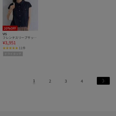
20%OFF
VIS
フレンチスリーブサッカ
¥3,951
ーブラウス/UVケア・WE
B限定カラー
11件
ドライタッチ
1
2
3
4