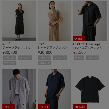
9%OFF
ROPÉ
ROPÉ
LE CERCLE par ropé
ジャージラップフレンチ
ジャージラップフレンチ
ロフトエアハーフスリー
¥30,800
¥30,800
¥5,500
スリーブワンピース/UV
スリーブワンピース/UV
ブシャツ/セットアップ
カット・接触冷感・吸水
カット・接触冷感・吸水
対応/接触冷感/UVケア
接触冷感
UVカット
接触冷感
UVカット
通気性
接触冷感
速乾・イージーケア
速乾・イージーケア
吸水速乾
吸水速乾
9%OFF
9%OFF
20%OFF