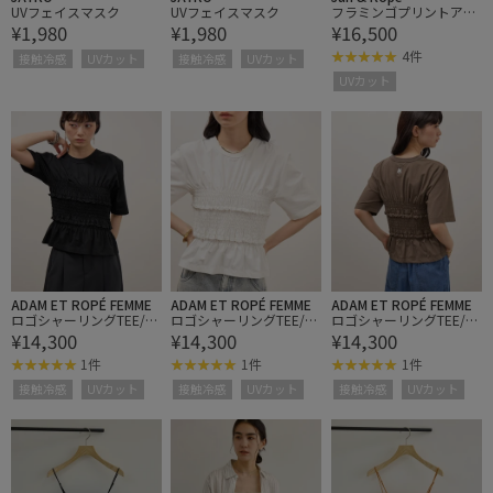
UVフェイスマスク
UVフェイスマスク
フラミンゴプリントアン
¥1,980
¥1,980
¥16,500
ブレラ/UV
4件
接触冷感
UVカット
接触冷感
UVカット
UVカット
ADAM ET ROPÉ FEMME
ADAM ET ROPÉ FEMME
ADAM ET ROPÉ FEMME
ロゴシャーリングTEE/接
ロゴシャーリングTEE/接
ロゴシャーリングTEE/接
¥14,300
¥14,300
¥14,300
触冷感/UVカット/防シ
触冷感/UVカット/防シ
触冷感/UVカット/防シ
ワ/遮熱
ワ/遮熱
ワ/遮熱
1件
1件
1件
接触冷感
UVカット
接触冷感
UVカット
接触冷感
UVカット