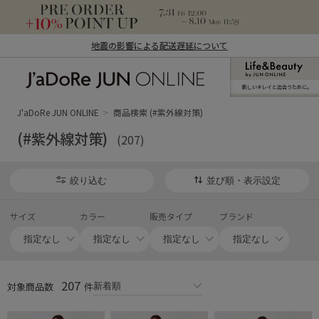
地震の影響による配送遅延について
新しいキレイと出合うために。
J'aDoRe JUN ONLINE（ジャドール ジュ
ン オンライン）
J'aDoRe JUN ONLINE
商品検索 (#紫外線対策)
(#紫外線対策)
(207)
絞り込む
並び順・表示設定
サイズ
カラー
販売タイプ
ブランド
207
対象商品数
件