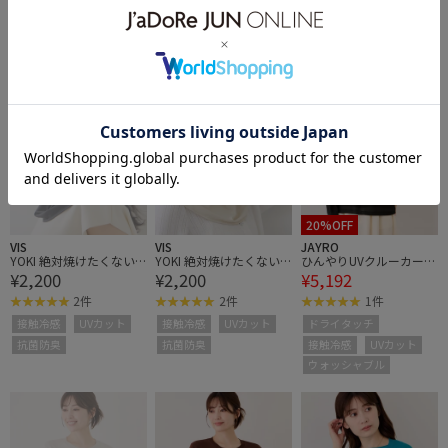
ロフトエアテーパードイ
ロフトエアジャケット/
ロフトエアジャケット/
¥5,544
¥10,890
¥10,890
ージーパンツ/セットア
セットアップ対応/接触
セットアップ対応/接触
ップ対応/接触冷感/UVケ
冷感/UVケア
冷感/UVケア
通気性
接触冷感
通気性
接触冷感
通気性
接触冷感
ア
20%OFF
VIS
VIS
JAYRO
YOKI 絶対焼けたくない
YOKI 絶対焼けたくない
ひんやりUVクルーカーデ
¥2,200
¥2,200
¥5,192
マスク/UVカット・接触
マスク/UVカット・接触
ィガン
冷感・抗菌防臭
冷感・抗菌防臭
2件
2件
1件
接触冷感
UVカット
接触冷感
UVカット
ドライタッチ
抗菌防臭
抗菌防臭
接触冷感
UVカット
ウォッシャブル