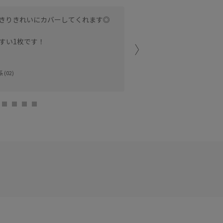
きりきれいにカバーしてくれます◎
Fサイズ着用し、着丈はウ
。
と涼しげにお召しいただけ
すい1枚です！
てくれます。程よく肌離れ
なので、まとまりよくお召
(02)
ルミネ大宮
yuka (152cm)