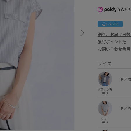
なら
月々
送料￥500
送料、お届け日数
獲得ポイント
お問い合わせ番号 
サイズ
F
／
ブラック系
（02）
F
／
グレー
（07）