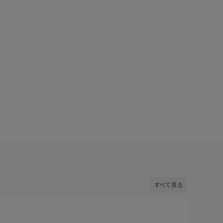
エストくらいのコンパクトな丈。サッカー素材でサラッ
リアルバ
ます。肩にかかる袖丈で腕周りもさりげなくカバーし
してくれるサイズなのと、裾にタックの入ったデザイン
サラサラ
しいただけます。
通気性も
シワも目
着用サイズ : F
カラー : サックス (48)
すべて見る