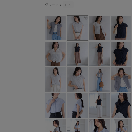
グレー (07)
F
×