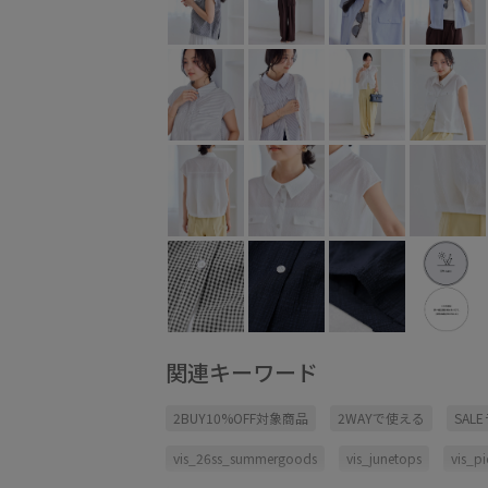
関連キーワード
2BUY10%OFF対象商品
2WAYで使える
SAL
vis_26ss_summergoods
vis_junetops
vis_p