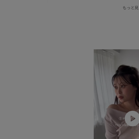
Web限定カラー
お気に入り急増中アイテム
もっと見
カラーバリエーション豊富
ギンガムチェック
スタイルアップ
ストレスフリー
タック
バランスが良い
パンツ
フレンチスリーブ
マーメイドスカート
ワイドパンツ
二の腕が
夏の機能素材アイテム
幅広
洗濯機で洗える
紫外線対策
羽織としても使える
薄手
透