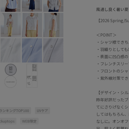
風通し良く暑い夏
【2026 Spring
＜POINT＞
・シャツ襟できち
・羽織りとしても
・表面に凹凸感の
・フレンチスリー
・フロントのシャ
・紫外線対策でき
【デザイン・シル
昨年好評だったブ
てにさりげなくシ
EランキングTOP100
UVケア
してはもちろん、
なしに。オンオフ
ickuptops
WEB限定
出。程よく肌離れ