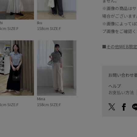
ません。
※画像の商品はサ
場合がございます
hi
Iku
※画像によっては
4cm SIZE:F
158cm SIZE:F
プ画像をご確認く
■
その他WEB限
お問い合わせ
ヘルプ
お支払い方法
Mina
8cm SIZE:F
158cm SIZE:F