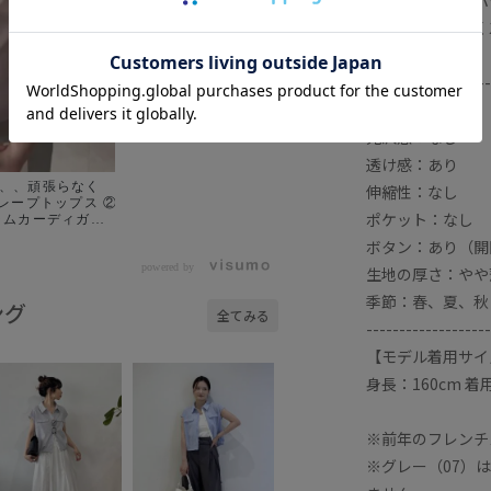
と、バランスよく
1枚です。
-------------------
裏地：なし
光沢感：なし
透け感：あり
、、頑張らなく
伸縮性：なし
ポケット：なし
ラムカーディガン
⑤フレンチスリー
ボタン：あり（開
ャツは今回サッカ
powered by
生地の厚さ：やや
地なので汗染み
季節：春、夏、秋
夏汗かく季節に
ング
全てみる
-------------------
【モデル着用サイ
身長：160cm 着
※前年のフレンチ
※グレー（07）