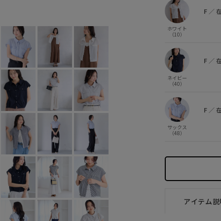
ホワイト (10)
F
○
F
／
ホワイト
（10）
F
／
ネイビー
（40）
F
／
サックス
（48）
アイテム説