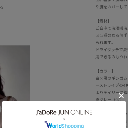
きちんと感
こなれ感
や腕をカバーして
る
サッカー
シャツ
シャツ地
【素材】
トップス
ドライ
ドライタッチ
ご自宅で洗濯機洗
ブラウス
ボリューム感
凹凸感のある薄手
られます。
隠れる
凹凸感
切り替え
ドライタッチで夏
着回しやすい
立体感
用できるのもうれ
け感
限定カラー
【カラー】
白×黒のギンガム
ーストライプの4
よりデイリーに着
※グレー（07）：
【おすすめのスタ
ワイドパンツやマ
るタイプのコンパ