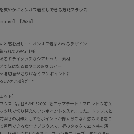
を爽やかにオンオフ着回しできる万能ブラウス
/Summer】【26SS】
んと感を出しつつオンオフ着まわせるデザイン
着られて2WAY仕様
あるドライタッチなシアサッカー素材
ブで気になる肩や二の腕をカバー
ツ地切替がさりげなくワンポイントに
るUVケア機能付き
エット】
ラウス（品番BVH15200）をアップデート！フロントの前立
ャツ地で切り替えのワンポイントを入れました。トップスと
前開きの羽織としてもポイントが際立ちこなれ感のある着こ
で着用できる襟付きブラウスで、裾のタックで立体感を演
し、風通しの良い1枚です。フレンチスリーブは気になる肩