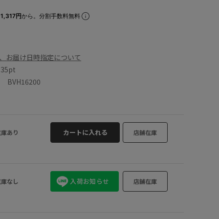
1,317円
から。分割手数料無料
、お届け日時指定について
数
35pt
BVH16200
カートに入れる
在庫あり
店舗在庫
入荷お知らせ
在庫なし
店舗在庫