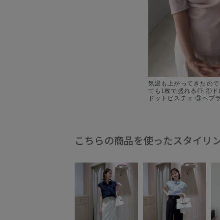
気温も上がってきたので
ても1枚で盛れる◎ ①ドレープトップス ②
ドットビスチェ ③ペプ
④シャーリングシャツ 
ブブラウス ドットがやっぱり気になる👀
♡ ④のシャーリングシ
ーっぽいサラッとした生
も気にならないくらいで
こちらの商品を使ったスタイリ
もぴったり（ ; ; ）！！ これから入荷しま
す📦🚗