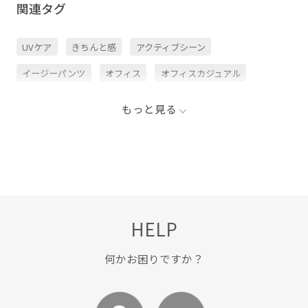
関連タグ
UVケア
きちんと感
アクティブシーン
イージーパンツ
オフィス
オフィスカジュアル
オンにもオフにも
カジュアル
クリーンな印象
もっと見る
シャツ
ショーツ
ジャケット
スラックス
セットアップ
ダウン
テーパード
デザイン性
パンツ
ビジネスシーン
プルオーバー
ボックスシルエット
ポリウレタン
ポリエステル
HELP
ポロシャツ
メッシュ
リラックス感
ワイドパンツ
上品
伸縮性
夏の機能素材アイテム
抜け感
何かお困りですか？
接触冷感
清涼感
紫外線対策
薄手
通気性