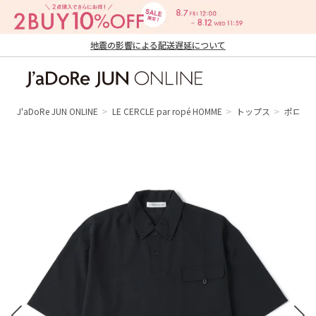
地震の影響による配送遅延について
J'aDoRe JUN ONLINE（ジャドール ジュ
ン オンライン）
J'aDoRe JUN ONLINE
LE CERCLE par ropé HOMME
トップス
ポロシ