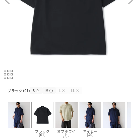
ブラック (01)
ブラック (01)
S
△
M
○
L
×
LL
×
ブラック
オフホワイ
ネイビー
(01)
ト
(40)
(15)