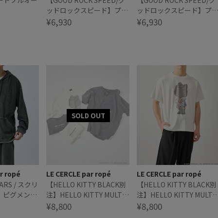
ードプルオー
【GOOD ROCK SPEED/グ
【GOOD ROCK SPEED/グ
ッドロックスピード】プラ
ッドロックスピード】プ
ダを着た悪魔 / THE DEVIL
¥6,930
ダを着た悪魔 / THE DEVIL
¥6,930
WEARS PRADATシャツ
WEARS PRADATシャツ
r ropé
LE CERCLE par ropé
LE CERCLE par ropé
ARS / スクリ
【HELLO KITTY BLACK別
【HELLO KITTY BLACK別
】ピグメント
注】HELLO KITTY MULTI
注】HELLO KITTY MULTI
アップ/セッ
HOODIE Tシャツ
¥8,800
HOODIE Tシャツ
¥8,800