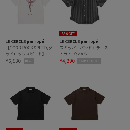
38%OFF
LE CERCLE par ropé
LE CERCLE par ropé
【GOOD ROCK SPEED/グ
スキッパーバンドカラース
ッドロックスピード】
トライプシャツ
NIRVANA エンジェルアイ
¥6,930
¥4,290
NEW!
2BUY10%OFF
コンTシャツ