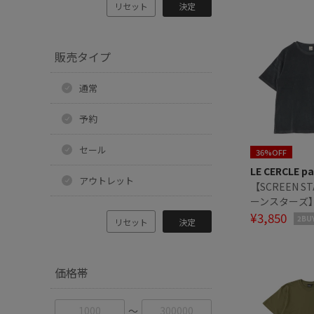
リセット
決定
販売タイプ
通常
予約
セール
36%OFF
LE CERCLE pa
アウトレット
【SCREEN ST
ーンスターズ
ートスリーブ
¥3,850
2BU
リセット
決定
価格帯
〜