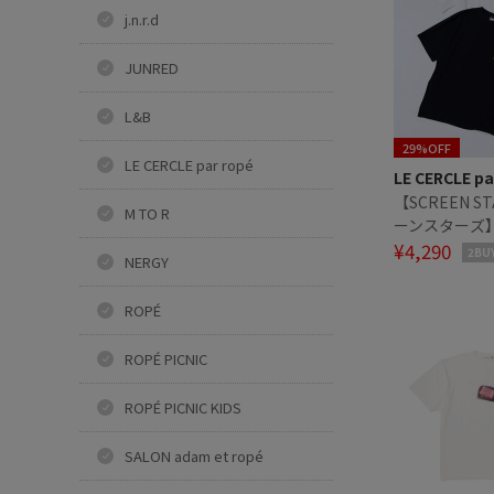
j.n.r.d
JUNRED
L&B
29%OFF
LE CERCLE par ropé
LE CERCLE pa
【SCREEN ST
M TO R
ーンスターズ
BoscmFrie
¥4,290
2BU
NERGY
フィＴシャツ
ROPÉ
ROPÉ PICNIC
ROPÉ PICNIC KIDS
SALON adam et ropé