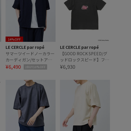
14%OFF
LE CERCLE par ropé
LE CERCLE par ropé
ー
サマーツイードノーカラー
【GOOD ROCK SPEED/グ
カーディガン/セットアッ
ッドロックスピード】ファ
プ対応
¥6,490
イトクラブアイコンTシャ
¥6,930
2BUY10%OFF
ツ