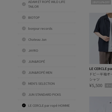
ADAM ET ROPÉ WILD LIFE
2BUY10%OFF
TAILOR
BIOTOP
bonjour records
Chateau Jun
JAYRO
JUN&ROPÉ
LE CERCLE pa
JUN&ROPÉ MEN
ドビー半袖オ
シャツ
MEN'S SELECTION
¥5,500
イー
JUN STANDARD PICKS
LE CERCLE par ropé HOMME