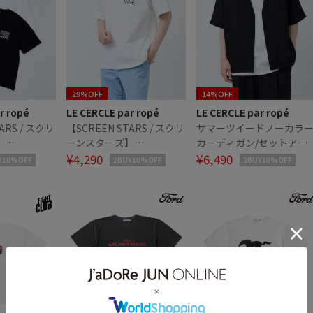
29%OFF
14%OFF
r ropé
LE CERCLE par ropé
LE CERCLE par ropé
ARS / スクリ
【SCREEN STARS / スクリ
サマーツイードノーカラ
】
ーンスターズ】
カーディガン/セットアッ
ndタイポグラ
BoscmFriendタイポグラ
¥4,290
プ対応
¥6,490
Y10%OFF
2BUY10%OFF
2BUY10%OFF
フィＴシャツ