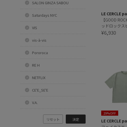
SALON GINZA SABOU
LE CERCLE pa
Saturdays NYC
【GOOD ROCK
ッドロックス
VIS
イトクラブア
¥6,930
ツ
vis-à-vis
Pororoca
RE H
NETFLIX
CE'E_SE'E
V.A.
29%OFF
リセット
決定
LE CERCLE pa