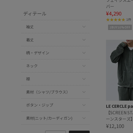
フェイクスエ
バー
¥4,290
ディテール
1件
袖丈
2BUY10%OFF
着丈
柄・デザイン
ネック
襟
素材（シャツ/ブラウス）
ボタン・ジップ
LE CERCLE pa
【SCREEN ST
素材(ニット/カーディガン)
ーンスターズ
パイルジップ
¥12,100
トアップ対応