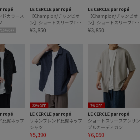
r ropé
LE CERCLE par ropé
LE CERCLE par ropé
ンドカラース
【Champion/チャンピオ
【Champion/チャンピオ
ツ
ン】ショートスリーブTシ
ン】ショートスリーブTシ
ャツ
¥3,850
ャツ
¥3,850
Y10%OFF
22%OFF
7%OFF
r ropé
LE CERCLE par ropé
LE CERCLE par ropé
ド比翼ネップ
リネンブレンド比翼ネップ
ショートスリーブアンサ
シャツ
ブルカーディガン
¥5,390
¥6,050