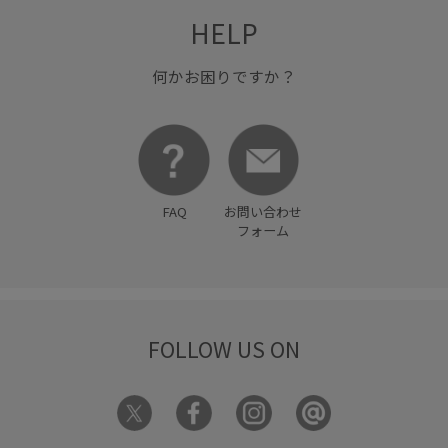
HELP
パンツ
プルオーバー
ポリエステル
リラックス感
ワイドパンツ
伸縮性
体型カバー
冷んやり
何かお困りですか？
夏の機能素材アイテム
大人カジュアル
快適
快適な着心地
抜け感
接触冷感
春夏
涼しげ
紫外線対策
自宅で洗える
落ち感
薄手
透け感
FAQ
お問い合わせ
通勤用
フォーム
FOLLOW US ON