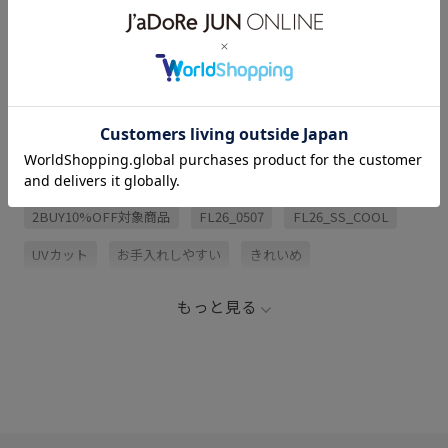
アイテム説明
サイズ・素材・お手入れ方法
関連タグ
2BUY10%OFF対象商品
FL26_0507
FL26_SS_COOL
UVカット
お手入れしやすい
きれいめ
さらりとした
さりげないアクセント
ゆったり
もっと見る
アンサンブル
ウォッシャブル
カジュアル
カーディガン
シアー
シアー素材
スキニーパンツ
テーパードパンツ
デニムパンツ
ドライ
ドライタッチ
ドルマンシルエット
ナイロン
ハリ感