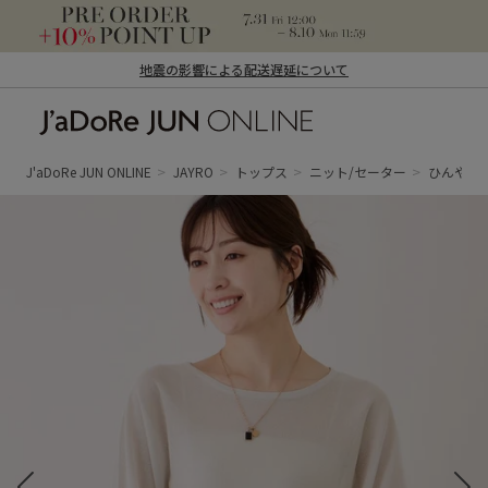
地震の影響による配送遅延について
J'aDoRe JUN ONLINE（ジャドール ジュ
ン オンライン）
J'aDoRe JUN ONLINE
JAYRO
トップス
ニット/セーター
ひんやり