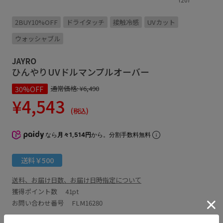
2BUY10%OFF
ドライタッチ
接触冷感
UVカット
ウォッシャブル
JAYRO
ひんやりUVドルマンプルオーバー
30%OFF
通常価格:
¥6,490
¥4,543
(税込)
なら
月々1,514円
から。分割手数料無料
送料￥500
送料、お届け日数、お届け日時指定について
獲得ポイント数
41pt
お問い合わせ番号 FLM16280