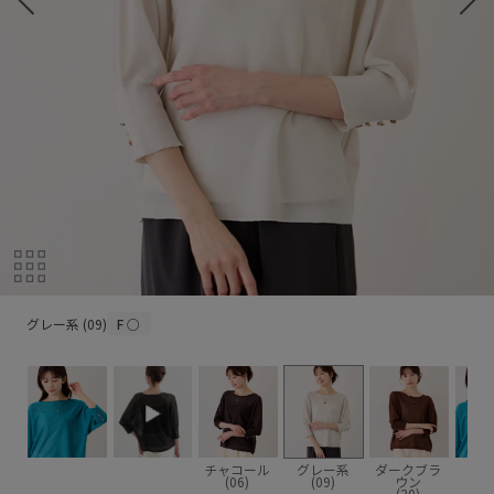
グレー系 (09)
グレー系 (09)
F
○
チャコール
グレー系
ダークブラ
ブル
(06)
(09)
ウン
(4
(20)