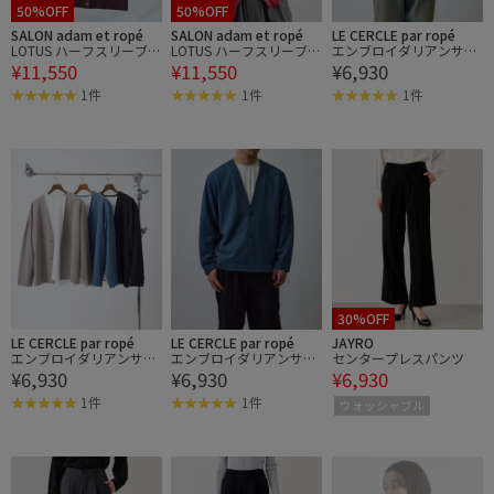
50%OFF
50%OFF
SALON adam et ropé
SALON adam et ropé
LE CERCLE par ropé
LOTUS ハーフスリーブV
LOTUS ハーフスリーブV
エンブロイダリアンサン
¥11,550
¥11,550
¥6,930
ネックカーディガン / ア
ネックカーディガン / ア
ブルカーデ
ンサンブル対応
ンサンブル対応
1件
1件
1件
30%OFF
LE CERCLE par ropé
LE CERCLE par ropé
JAYRO
エンブロイダリアンサン
エンブロイダリアンサン
センタープレスパンツ
¥6,930
¥6,930
¥6,930
ブルカーデ
ブルカーデ
1件
1件
ウォッシャブル