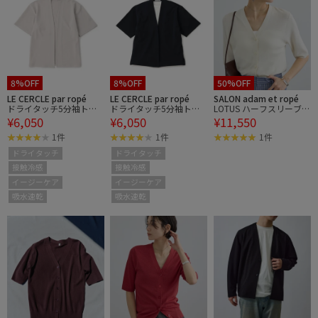
8%OFF
8%OFF
50%OFF
LE CERCLE par ropé
LE CERCLE par ropé
SALON adam et ropé
ドライタッチ5分袖トッ
ドライタッチ5分袖トッ
LOTUS ハーフスリーブV
¥6,050
¥6,050
¥11,550
パーアンサンブルカーデ
パーアンサンブルカーデ
ネックカーディガン / ア
ィガン
ィガン
ンサンブル対応
1件
1件
1件
ドライタッチ
ドライタッチ
接触冷感
接触冷感
イージーケア
イージーケア
吸水速乾
吸水速乾