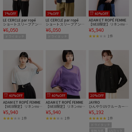
7%OFF
7%OFF
40%OFF
LE CERCLE par ropé
LE CERCLE par ropé
ADAM ET ROPÉ FEMME
ショートスリーブアンサ
ショートスリーブアンサ
【WEB限定】リネンmix
¥6,050
¥6,050
¥5,940
ンブルカーディガン
ンブルカーディガン
バイカラーシアーニット
Tシャツ
1件
ドライタッチ
ドライタッチ
40%OFF
40%OFF
20%OFF
ADAM ET ROPÉ FEMME
ADAM ET ROPÉ FEMME
JAYRO
【WEB限定】リネンmix
【WEB限定】リネンmix
ひんやりUVクルーカーデ
¥5,940
¥5,940
¥5,192
バイカラーシアーニット
バイカラーシアーニット
ィガン
Tシャツ
Tシャツ
1件
1件
1件
ドライタッチ
接触冷感
UVカット