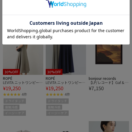
ドライタッチ
ドライタッチ
ドライタッチ
接触冷感
UVカット
接触冷感
UVカット
接触冷感
UVカット
ウォッシャブル
ウォッシャブル
ウォッシャブル
30%OFF
30%OFF
ROPÉ
ROPÉ
bonjour records
LEVITA ニットワンピー
LEVITA ニットワンピー
【LP/レコード】Gaf & T
¥19,250
¥19,250
¥7,150
ス/接触冷感・イージー
ス/接触冷感・イージー
he Love Supreme Arkestr
ケア
ケア
a / Retiro Espiritual
4件
4件
ドライタッチ
ドライタッチ
接触冷感
接触冷感
イージーケア
イージーケア