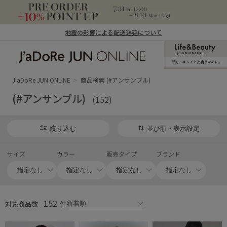
地震の影響による配送遅延について
新しいキレイと出合うために。
J'aDoRe JUN ONLINE（ジャドール ジュ
ン オンライン）
J'aDoRe JUN ONLINE
商品検索 (#アンサンブル)
(#アンサンブル)
(152)
絞り込む
並び順・表示設定
サイズ
カラー
販売タイプ
ブランド
152
対象商品数
件