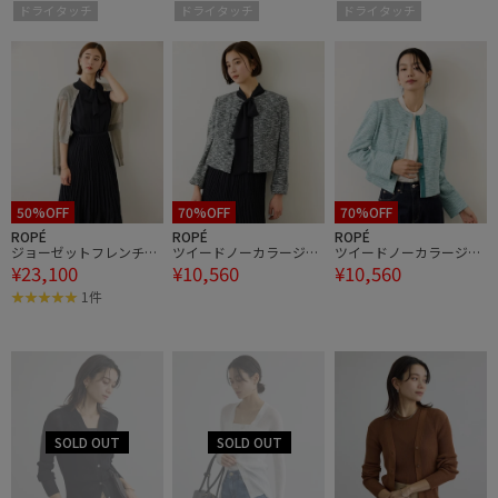
ルオーバー
ルオーバー
ルオーバー
ドライタッチ
ドライタッチ
ドライタッチ
50%OFF
70%OFF
70%OFF
ROPÉ
ROPÉ
ROPÉ
ジョーゼットフレンチス
ツイードノーカラージャ
ツイードノーカラージャ
¥23,100
¥10,560
¥10,560
リーブプリーツワンピー
ケット
ケット
ス/26SS
1件