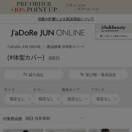
地震の影響による配送遅延について
新しいキレイと出合うために。
J'aDoRe JUN ONLINE（ジャドール ジュ
ン オンライン）
J'aDoRe JUN ONLINE
商品検索 (#体型カバー)
(#体型カバー)
(663)
絞り込む
並び順・表示設定
サイズ
カラー
販売タイプ
ブランド
663
対象商品数
件