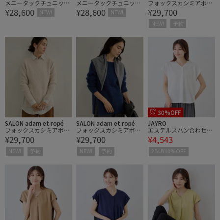
メニータックチュニック
メニータックチュニック
フォックスカシミアボー
¥28,600
¥28,600
¥29,700
シャツ
シャツ
トネックプルオーバー
NEW!
NEW!
NEW!
予約
30%OFF
SALON adam et ropé
SALON adam et ropé
JAYRO
フォックスカシミアボー
フォックスカシミアボー
エステルスパン合わせネ
¥29,700
¥29,700
¥4,543
トネックプルオーバー
トネックプルオーバー
ックプルオーバー
NEW!
予約
NEW!
予約
2BUY10%OFF