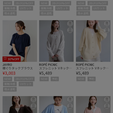
NEW!
2BUY10%OFF
NEW!
2BUY10%OFF
NEW!
2BUY10%OFF
接触冷感
UVカット
接触冷感
UVカット
接触冷感
UVカット
吸水速乾
吸水速乾
吸水速乾
30%OFF
JAYRO
ROPÉ PICNIC
ROPÉ PICNIC
襟ぐりタックブラウス
スフレニット Vネックミ
スフレニット Vネックミ
¥3,003
¥5,489
¥5,489
ドル丈カーディガン
ドル丈カーディガン
NEW!
2BUY10%OFF
NEW!
予約
NEW!
予約
接触冷感
UVカット
吸水速乾