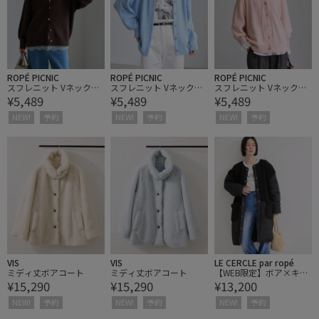
ROPÉ PICNIC
ROPÉ PICNIC
ROPÉ PICNIC
スフレニット Vネックミ
スフレニット Vネックミ
スフレニット Vネックミ
¥5,489
¥5,489
¥5,489
ドル丈カーディガン
ドル丈カーディガン
ドル丈カーディガン
NEW!
予約
NEW!
予約
NEW!
予約
VIS
VIS
LE CERCLE par ropé
ミディ丈ボアコート
ミディ丈ボアコート
【WEB限定】ボア×キル
¥15,290
¥15,290
¥13,200
ティング ノーカラーコー
ト
NEW!
予約
NEW!
予約
NEW!
予約