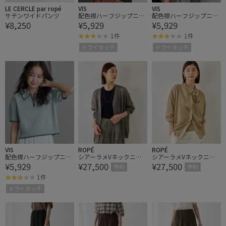
LE CERCLE par ropé
VIS
VIS
サテンワイドパンツ
配色襟ハーフジップニッ
配色襟ハーフジップニッ
¥8,250
¥5,929
¥5,929
トプルオーバー
トプルオーバー
1件
1件
ドライタッチ
ドライタッチ
VIS
ROPÉ
ROPÉ
配色襟ハーフジップニッ
シアーラメVネックニッ
シアーラメVネックニッ
¥5,929
¥27,500
¥27,500
トプルオーバー
トカーディガン/イージ
トカーディガン/イージ
予約
予約
ーケア
ーケア
1件
ドライタッチ