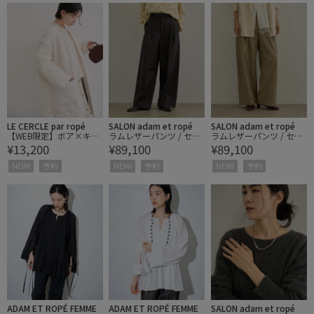
LE CERCLE par ropé
SALON adam et ropé
SALON adam et ropé
【WEB限定】ボア×キル
ラムレザーパンツ / セッ
ラムレザーパンツ / セッ
¥13,200
¥89,100
¥89,100
ティング ノーカラーコー
トアップ対応
トアップ対応
ト
NEW!
予約
NEW!
予約
NEW!
予約
ADAM ET ROPÉ FEMME
ADAM ET ROPÉ FEMME
SALON adam et ropé