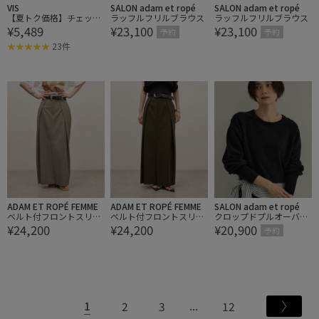
VIS
SALON adam et ropé
SALON adam et ropé
【夏トク価格】チェック
ラッフルフリルブラウス
ラッフルフリルブラウス
¥5,489
¥23,100
¥23,100
＆無地シアービスチェド
予約
予約
ッキング半袖プルオーバ
23件
ー
ADAM ET ROPÉ FEMME
ADAM ET ROPÉ FEMME
SALON adam et ropé
ベルト付フロントスリッ
ベルト付フロントスリッ
クロップドプルオーバー-
¥24,200
¥24,200
¥20,900
トスカート
トスカート
CreamyCotton /クリー
予約
ミーコットン-
1
2
3
12