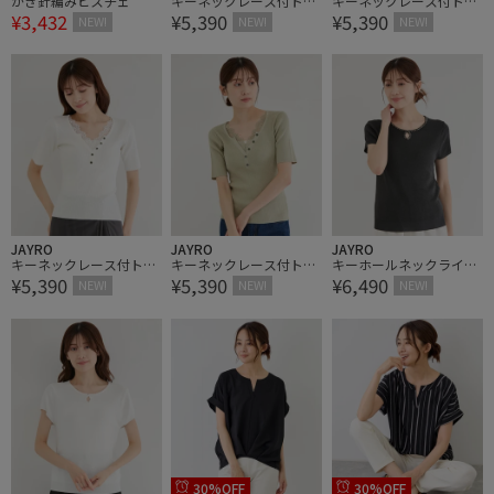
かぎ針編みビスチェ
キーネックレース付トッ
キーネックレース付トッ
¥3,432
¥5,390
¥5,390
プス
プス
NEW!
NEW!
NEW!
JAYRO
JAYRO
JAYRO
キーネックレース付トッ
キーネックレース付トッ
キーホールネックライン
¥5,390
¥5,390
¥6,490
プス
プス
ストーン使いトップス
NEW!
NEW!
NEW!
30%OFF
30%OFF