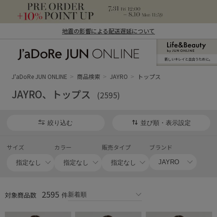
地震の影響による配送遅延について
新しいキレイと出合うために。
J'aDoRe JUN ONLINE（ジャドール ジュ
ン オンライン）
J'aDoRe JUN ONLINE
商品検索
JAYRO
トップス
JAYRO、トップス
(2595)
絞り込む
並び順・表示設定
サイズ
カラー
販売タイプ
ブランド
2595
対象商品数
件