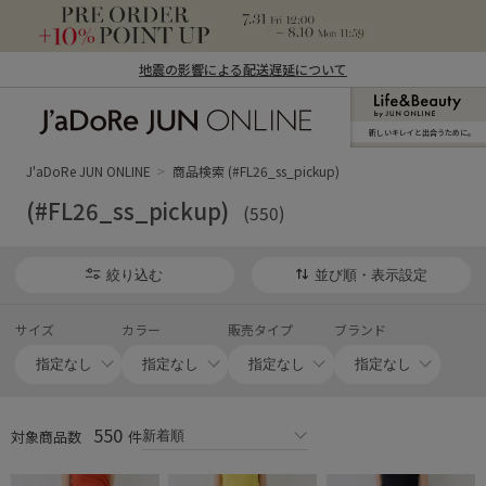
地震の影響による配送遅延について
新しいキレイと出合うために。
J'aDoRe JUN ONLINE（ジャドール ジュ
ン オンライン）
J'aDoRe JUN ONLINE
商品検索 (#FL26_ss_pickup)
(#FL26_ss_pickup)
(550)
絞り込む
並び順・表示設定
サイズ
カラー
販売タイプ
ブランド
550
対象商品数
件