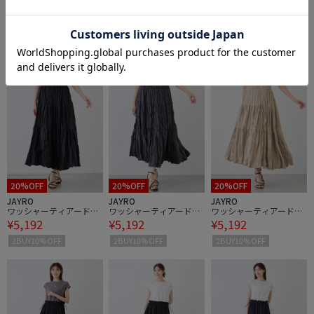
JAYRO
JAYRO
JAYRO
綿ボイル2WAYエアリー
2WAYリラックスマキシ
2WAYリラックスマキシ
¥6,083
¥5,192
¥5,192
フレアワンピース
ワンピース
ワンピース
2BUY10%OFF
2BUY10%OFF
2BUY10%OFF
通気性
20%OFF
20%OFF
20%OFF
JAYRO
JAYRO
JAYRO
ワッシャーティアードス
ワッシャーティアードス
ワッシャーティアードス
¥5,192
¥5,192
¥5,192
カート
カート
カート
2BUY10%OFF
2BUY10%OFF
2BUY10%OFF