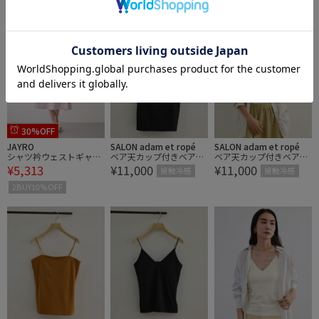
2BUY10%OFF
2BUY10%OFF
2BUY10%OFF
30%OFF
JAYRO
SALON adam et ropé
SALON adam et ropé
シャツ衿ウェストギャザ
ベア天カップ付きベアト
ベア天カップ付きベアト
¥5,313
¥11,000
¥11,000
ーワンピース
ップキャミソール / UVケ
ップキャミソール / UVケ
接触冷感
接触冷感
ア・接触冷感
ア・接触冷感
2BUY10%OFF