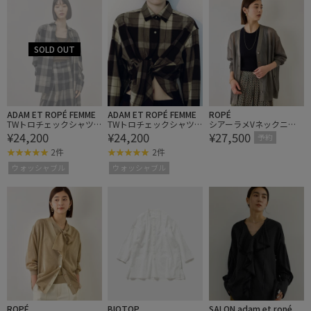
ADAM ET ROPÉ FEMME
ADAM ET ROPÉ FEMME
ROPÉ
TWトロチェックシャツ/
TWトロチェックシャツ/
シアーラメVネックニッ
¥24,200
¥24,200
¥27,500
防シワ
防シワ
トカーディガン/イージ
予約
ーケア
2件
2件
ウォッシャブル
ウォッシャブル
ROPÉ
BIOTOP
SALON adam et ropé