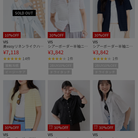
10%OFF
30%OFF
30%OFF
VIS
VIS
VIS
美easyリネンライクハー
シアーボーダー半袖ニッ
シアーボーダー半袖ニッ
¥7,118
¥3,842
¥3,842
フスリーブダブルジャケ
トカーディガン
トカーディガン
ット/接触冷感・セット
14件
1件
1件
アップ対応
接触冷感
2BUY10%OFF
2BUY10%OFF
イージーケア
ドライタッチ
ドライタッチ
30%OFF
30%OFF
30%OFF
VIS
VIS
VIS