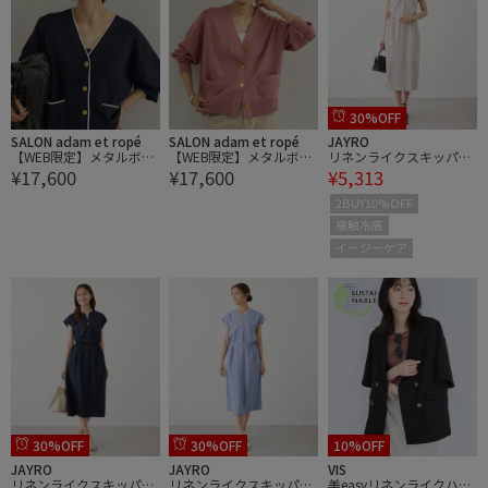
30%OFF
SALON adam et ropé
SALON adam et ropé
JAYRO
【WEB限定】メタルボタ
【WEB限定】メタルボタ
リネンライクスキッパー
¥17,600
¥17,600
¥5,313
ンスウェットライクライ
ンスウェットライクライ
ワンピース
ンカーディガン 4
ンカーディガン 4
2BUY10%OFF
接触冷感
イージーケア
30%OFF
30%OFF
10%OFF
JAYRO
JAYRO
VIS
リネンライクスキッパー
リネンライクスキッパー
美easyリネンライクハー