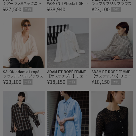
シアーラメVネックニッ
WOMEN【Pheeta】SHIR
ラッフルフリルブラウス
¥27,500
¥38,940
¥23,100
トカーディガン/イージ
TS(Christine)
予約
予約
ーケア
SALON adam et ropé
ADAM ET ROPÉ FEMME
ADAM ET ROPÉ FEMME
ラッフルフリルブラウス
【サステナブル】チェッ
【サステナブル】チェッ
¥23,100
¥18,150
¥18,150
ク&ソリッド スリットシ
ク&ソリッド スリットシ
予約
予約
予約
ャツ
ャツ