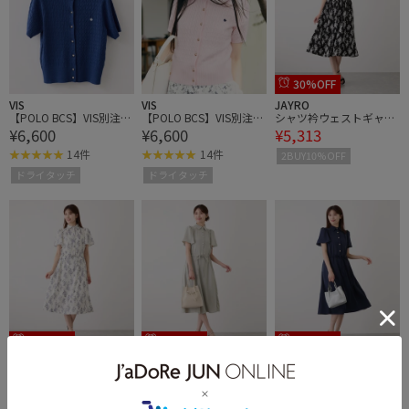
30%OFF
VIS
VIS
JAYRO
【POLO BCS】VIS別注ク
【POLO BCS】VIS別注ク
シャツ衿ウェストギャザ
¥6,600
¥6,600
¥5,313
ルーネックカーデ
ルーネックカーデ
ーワンピース
14件
14件
2BUY10%OFF
ドライタッチ
ドライタッチ
30%OFF
30%OFF
30%OFF
JAYRO
JAYRO
JAYRO
シャツ衿ウェストギャザ
シャツ衿ウェストギャザ
シャツ衿ウェストギャザ
¥5,313
¥5,313
¥5,313
ーワンピース
ーワンピース
ーワンピース