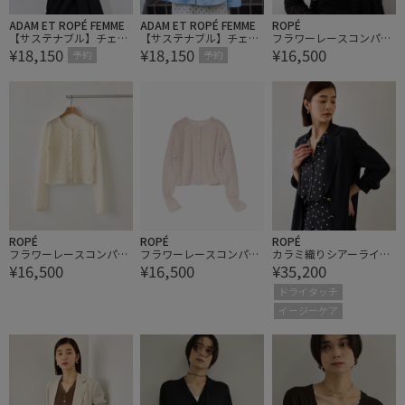
ADAM ET ROPÉ FEMME
ADAM ET ROPÉ FEMME
ROPÉ
【サステナブル】チェッ
【サステナブル】チェッ
フラワーレースコンパク
¥18,150
¥18,150
¥16,500
ク&ソリッド スリットシ
ク&ソリッド スリットシ
トカーディガン/イージ
予約
予約
ャツ
ャツ
ーケア【J'aDoRe・ルミ
ネ店舗限定カラー】
ROPÉ
ROPÉ
ROPÉ
フラワーレースコンパク
フラワーレースコンパク
カラミ織りシアーライト
¥16,500
¥16,500
¥35,200
トカーディガン/イージ
トカーディガン/イージ
ジャケット/イージーケ
ーケア【J'aDoRe・ルミ
ーケア【J'aDoRe・ルミ
ア
ドライタッチ
ネ店舗限定カラー】
ネ店舗限定カラー】
イージーケア