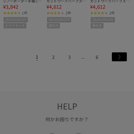
シアーボーダー半袖ニッ
カットワークハーフスリ
カットワークハーフスリ
¥3,842
¥4,612
¥4,612
トカーディガン
ーブシャツ
ーブシャツ
1件
2件
2件
2BUY10%OFF
2BUY10%OFF
2BUY10%OFF
ドライタッチ
通気性
通気性
1
2
3
6
HELP
何かお困りですか？