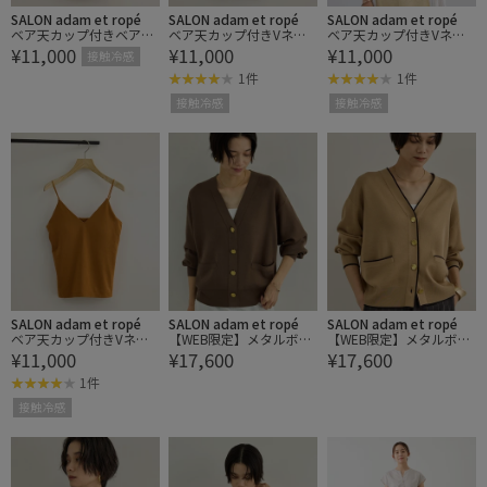
SALON adam et ropé
SALON adam et ropé
SALON adam et ropé
ベア天カップ付きベアト
ベア天カップ付きVネッ
ベア天カップ付きVネッ
¥11,000
¥11,000
¥11,000
ップキャミソール / UVケ
クキャミソール / UVケ
クキャミソール / UVケ
接触冷感
ア・接触冷感
ア・接触冷感
ア・接触冷感
1件
1件
接触冷感
接触冷感
SALON adam et ropé
SALON adam et ropé
SALON adam et ropé
ベア天カップ付きVネッ
【WEB限定】メタルボタ
【WEB限定】メタルボタ
¥11,000
¥17,600
¥17,600
クキャミソール / UVケ
ンスウェットライクライ
ンスウェットライクライ
ア・接触冷感
ンカーディガン 4
ンカーディガン 4
1件
接触冷感