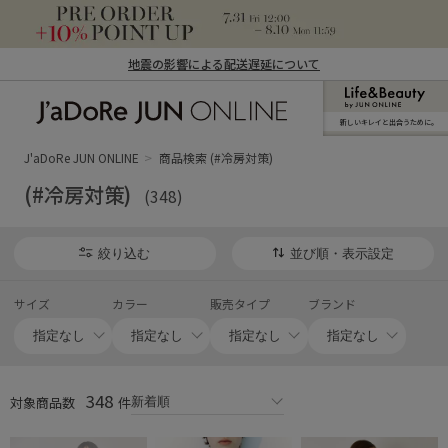
地震の影響による配送遅延について
新しいキレイと出合うために。
J'aDoRe JUN ONLINE（ジャドール ジュ
ン オンライン）
J'aDoRe JUN ONLINE
商品検索 (#冷房対策)
(#冷房対策)
(348)
絞り込む
並び順・表示設定
サイズ
カラー
販売タイプ
ブランド
348
対象商品数
件