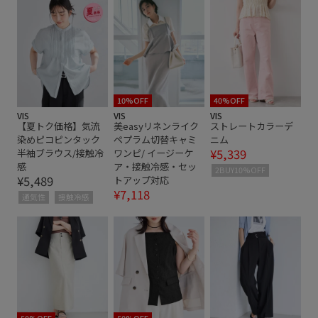
セットアップ
ソフトタッチ
デイリーで活躍
トップス
パンツ
ビスチェ
ブラウス
ベーシック
ポリエステル
マニッシュ
マルチに活躍
マーメイドスカート
リネン
10%OFF
40%OFF
VIS
VIS
VIS
【夏トク価格】気流
美easyリネンライク
ストレートカラーデ
ワイドパンツ
ワイドボトム
五分袖
冷んやり
染めピコピンタック
ペプラム切替キャミ
ニム
¥5,339
半袖ブラウス/接触冷
ワンピ/ イージーケ
冷房対策
夏の機能素材アイテム
接触冷感
感
ア・接触冷感・セッ
2BUY10%OFF
¥5,489
トアップ対応
期間限定価格
毎シーズン
洗濯OK
洗濯機で洗える
¥7,118
通気性
接触冷感
着心地が良い
美easy
美easy_linen_ALL
美シルエット
華やか
薄手
軽い着心地
透け感