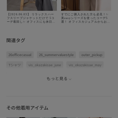
【2026.06.03】 リラックスハー
すでにご購入された方も必見！✨
フスリーブジャケットだけで 5コ
美easyシリーズを使ったコーデ5
ーデ着回し✨ オフィスにも休日に
選！ オフィスカジュアルからお出
もマルチに活躍します！ どのコー
かけコーデまで 着回し力抜群で
デが好きかコメントで教えて下さ
す！ 是非チェックしてみてくださ
い💭 是非チェックしてみて下さい
いね♪ @vis_jp @jadorejunonline
ね♪ アイテム詳細↓ 🏷️美easyリネ
関連タグ
ンライクハーフスリーブダブルジ
ャケット/接触冷感・セットアップ
対応 ¥7,909 (税込) 品
番:BVV36110 @vis_jp
26officecasual
26_summervaluestyle
outer_pickup
@jadorejunonline
Tシャツ
vis_okazakisae_june
vis_okazakisae_may
VIS_outdoorsuede26ss
Wouterwear
Wtops_pickup
もっと見る
おしりが隠れる
お手入れしやすい
きちんと感
さらりとした
イージーケア
オフィス
オーバーサイズ
カジュアル
シワになりにくい
その他着用アイテム
ジャケット
スカート
ストレートパンツ