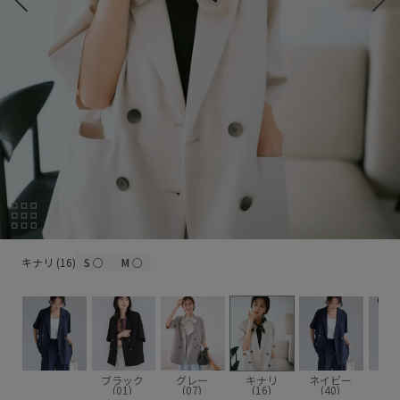
キナリ (16)
キナリ (16)
S
○
M
○
ブラック
グレー
キナリ
ネイビー
サッ
(01)
(07)
(16)
(40)
(4