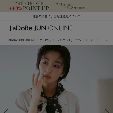
地震の影響による配送遅延について
J'aDoRe JUN ONLINE（ジャドール ジュ
ン オンライン）
J'aDoRe JUN ONLINE
VIS
(VIS)
ジャケット/アウター
テーラードジャ