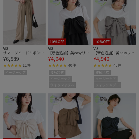
10%OFF
10%OFF
VIS
VIS
VIS
サマーツイードリボンベ
【新色追加】美easyリネ
【新色追加】美easyリネ
¥6,589
¥4,940
¥4,940
ルトパンツ/UVケア・イ
ンライクリボンビスチェ
ンライクリボンビスチェ
ージーケア
トップス/イージーケ
トップス/イージーケ
11件
40件
40件
ア・接触冷感・セットア
ア・接触冷感・セットア
イージーケア
接触冷感
接触冷感
ップ対応
ップ対応
イージーケア
イージーケア
ウォッシャブル
ウォッシャブル