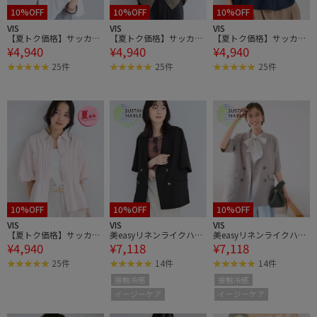
10%OFF
10%OFF
10%OFF
VIS
VIS
VIS
【夏トク価格】サッカー
【夏トク価格】サッカー
【夏トク価格】サッカー
¥4,940
¥4,940
¥4,940
シャーリングバルーンシ
シャーリングバルーンシ
シャーリングバルーンシ
ャツ
ャツ
ャツ
25件
25件
25件
10%OFF
10%OFF
10%OFF
VIS
VIS
VIS
【夏トク価格】サッカー
美easyリネンライクハー
美easyリネンライクハー
¥4,940
¥7,118
¥7,118
シャーリングバルーンシ
フスリーブダブルジャケ
フスリーブダブルジャケ
ャツ
ット/接触冷感・セット
ット/接触冷感・セット
25件
14件
14件
アップ対応
アップ対応
接触冷感
接触冷感
イージーケア
イージーケア