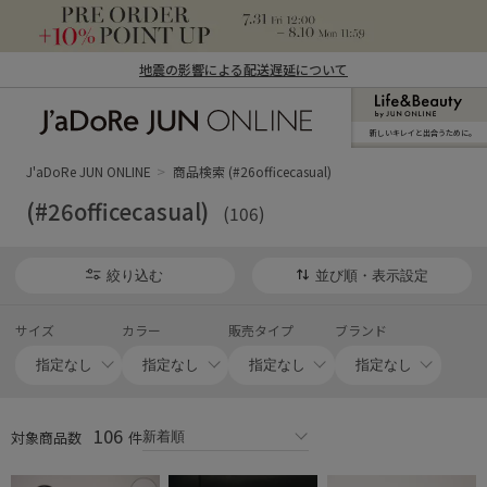
地震の影響による配送遅延について
新しいキレイと出合うために。
J'aDoRe JUN ONLINE（ジャドール ジュ
ン オンライン）
J'aDoRe JUN ONLINE
商品検索 (#26officecasual)
(#26officecasual)
(106)
絞り込む
並び順・表示設定
サイズ
カラー
販売タイプ
ブランド
106
対象商品数
件