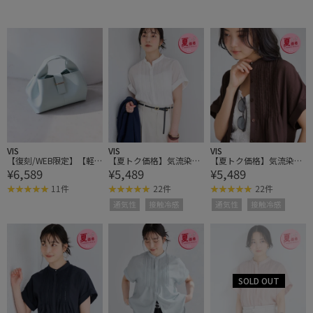
VIS
VIS
VIS
【復刻/WEB限定】【軽
【夏トク価格】気流染め
【夏トク価格】気流染め
¥6,589
¥5,489
¥5,489
量】フロント金具エアリ
ピコピンタック半袖ブラ
ピコピンタック半袖ブラ
ーソフトバッグ
ウス/接触冷感
ウス/接触冷感
11件
22件
22件
通気性
接触冷感
通気性
接触冷感