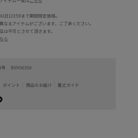
アイテム一覧は
こちら
8/16(日)23:59まで期間限定価格。
異なるアイテムがございます、ご了承ください。
品は不可とさせて頂きます。
ちら
らいの丈感、お袖は肘くらいまでありました！
サラッと
けない感じです！
シャーリ
ているので、夏でも快適に着ていただけます！
番号
BVH36350
感じで可愛さがあります！
京橋店
着用サイズ : F
ポイント
商品のお届け
着丈ガイド
カラー : ベージュ系 (28)