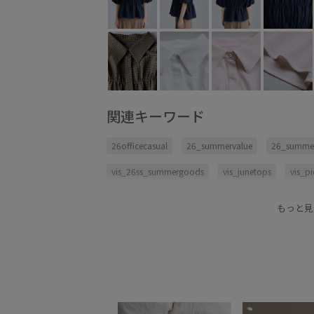
関連キーワード
26officecasual
26_summervalue
26_summer
vis_26ss_summergoods
vis_junetops
vis_p
ウエストマーク
サッカー
サテン
シャツ
もっと見
スカート
タック
トレンド
ハリ感
バ
ビスチェ風
ボリューム感
メッシュ
二の
女性らしいシルエット
快適
映える1枚
着心地が良い
着映え
細見え
肌離れが良