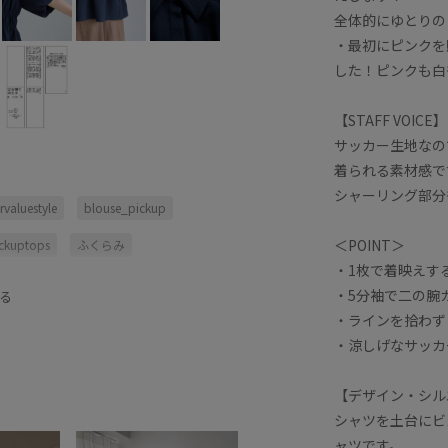
全体的にゆとりの
・最初にピンクを
した！ピンクも白
【STAFF VOICE】
サッカー生地なの
着られる素材感で
シャーリング部分
valuestyle
blouse_pickup
＜POINT＞
ickuptops
ふくらみ
・1枚で着映えす
シャープ
シャーリング
・5分袖で二の腕
る
・ラインを拾わず
ルーンスリーブ
パンツ
ビスチェ
・涼しげなサッカ
腕が隠れる
五分袖
夏にぴったり
期間限定価格
楽な着心地
涼しげ
【デザイン・シル
シャツを土台にビ
い
薄手
透け感
ャツです。