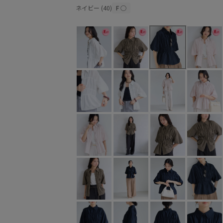
ネイビー (40)
F
○