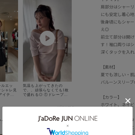
肩部分はシャーリ
にも安定し着心地
後身頃にもシャー
え◎
前立て部分は開け
す！袖口周りはシ
深くタックを入れ
【素材】
夏でも涼しい・肌
バルーンスリーブ
シルエッ
気温も上がってきたの
オシャレ見
で、、頑張らなくても1枚
アイテム4
で盛れる◎ ①ドレープトッ
【カラー】
みました
プス ②ドットビスチェ ③
ホワイト、ネイビ
ペプラムカーディガン ④シ
のでぜひチ
ャーリングシャツ ⑤フレン
powered by
い🙇‍♀️
チスリーブブラウス ドッ
ーリングバ
トがやっぱり気になる👀♡
ング
【おすすめのスタ
全てみる
裾レース切
④のシャーリングシャツは
前を開けて羽織と
チスリーブ
今回サッカーっぽいサラッ
染めピコピ
とした生地なので汗染みも
通勤コーデ・デー