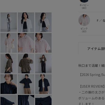
ピンク (63)
F
○
ネイビー
（40）
F
／
ピンク
（63）
アイテム説
秋口まで活躍！細
【2026 Spring
【USER REVIEW
・二の腕の太さが
ボリュームのある
えします！