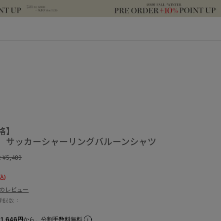
格】
】サッカーシャーリングバルーンシャツ
:
¥5,489
込)
件のレビュー
登録数：
1,646円
から。分割手数料無料