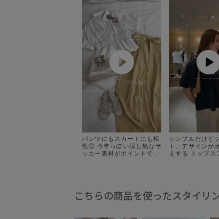
パンツにもスカートにも相
シンプルだけど
性◎ 今年っぽい涼し気なサ
ト、デザインが
ッカー素材がポイントで
えする トップス
す！ アイテム詳細↓ 🏷️サ
選チョイスして
ッカーシャーリングバルー
✨✨ 全て夏までしっかり使
ンシャツ ¥5,489 (税込) 品
えるアイテムな
番:BVH36350 @vis_jp
ェックしてみてくださ
@jadorejunonline
①サッカーシャ
こちらの商品を使ったスタイリ
ルーンシャツ ②
替襟付きフレン
ブラウス ③気流