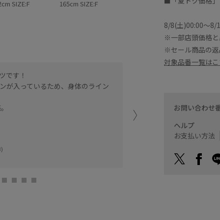
■「夏トク価格」
2cm SIZE:F
165cm SIZE:F
8/8(土)00:00〜
※一部店頭価格と
※セール商品の返
対象品番一覧はこ
ツです！
157cmでお尻にかかるく
ンが入っているため、身体のライン
全体的に薄くて軽いけど透
お袖の中がメッシュになっ
お問い合わせ
感。
シルエットはふわふわした
ヘルプ
京阪百貨店 モール
お支払い方法
yuna (157cm)
)