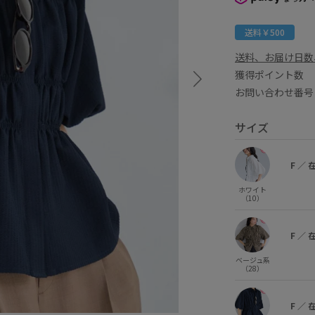
送料￥500
送料、お届け日数
獲得ポイント
お問い合わせ番号 
サイズ
F
／
ホワイト
（10）
F
／
ベージュ系
（28）
F
／