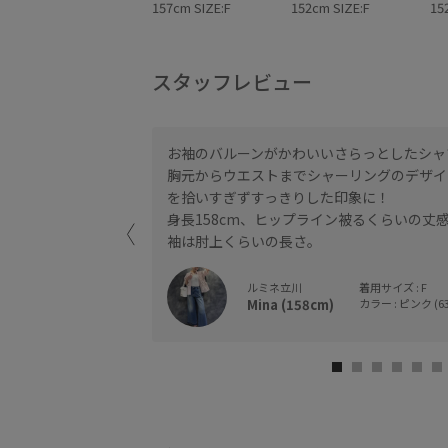
157cm SIZE:F
152cm SIZE:F
15
スタッフレビュー
スタイルが完成しま
お袖のバルーンがかわいいさらっとしたシャ
胸元からウエストまでシャーリングのデザイ
を拾いすぎずすっきりした印象に！
身長158cm、ヒップライン被るくらいの丈
ザインなので着膨れ
袖は肘上くらいの長さ。
ルミネ立川
着用サイズ : F
Mina (158cm)
カラー : ピンク (63
きり見えします！