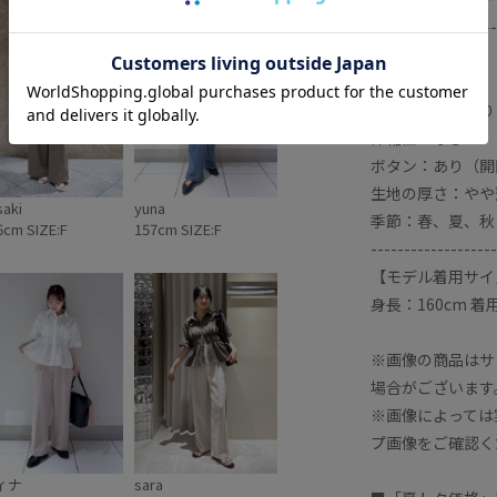
ウス ④ウ
気にならないくらいで夏汗
プラム半袖
かく季節にもぴったり（ ;
-------------------
 ． ．
; ）！！ これから入荷しま
裏地：なし
まとめ#夏ト
す📦🚗
ップス紹介
光沢感：なし
透け感：ややあり
伸縮性：なし
ボタン：あり（開
生地の厚さ：やや
saki
yuna
季節：春、夏、秋
6cm SIZE:F
157cm SIZE:F
-------------------
【モデル着用サイ
身長：160cm 着
※画像の商品はサ
場合がございます
※画像によっては
プ画像をご確認く
ィナ
sara