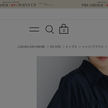
0
J'aDoRe JUN ONLINE
VIS
(VIS)
トップス
シャツ/ブラウス