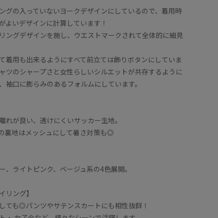
ングの入っていないヨークデザインにしているので、着用時
がよいデザインに計算しています！
リングデザインを施し、ウエストマークされて全体的に細見
て着用も出来るようにすべて前立ては飾りボタンにしていま
ャツのシャープさと女性らしいシルエットが共存するように
、袖口に膨らみのあるフォルムにしています。
離れが良い、透けにくいサッカー生地。
の裏地はメッシュにして暑さ対策も◎
ー、ライトピンク、ベージュ系の4色展開。
イリング】
しても◎パンツやサテンスカートにも相性抜群！
ト・ 女子会など、様々なシーンで活躍します。