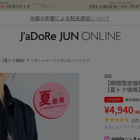
地震の影響による配送遅延について
JaDoRe JUN ONLINE
【夏トク価格】サッカーシャーリングバルーンシャツ
VIS
【期間限定価
【夏トク価格
10%OFF
通常価格
¥4,940
(税
25
お気に入りアイテム
なら
月々