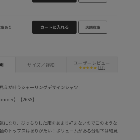
カートに入れる
在庫あり
店舗在庫
ユーザーレビュー
明
サイズ／詳細
(25)
見えが叶うシャーリングデザインシャツ
/Summer】【26SS】
】
気になり、ぴっちりした服をあまり好まないのでこのような
袖のトップスはありがたい！ボリュームがある分肘下は細見