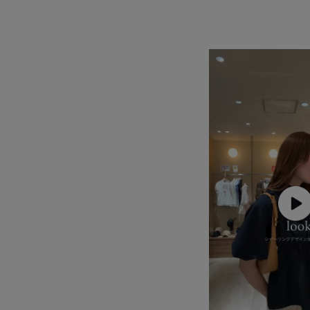
夏の機能素材アイテム
抜け感
接触冷感
程よいゆとり
肌触りが良い
華やか
薄手