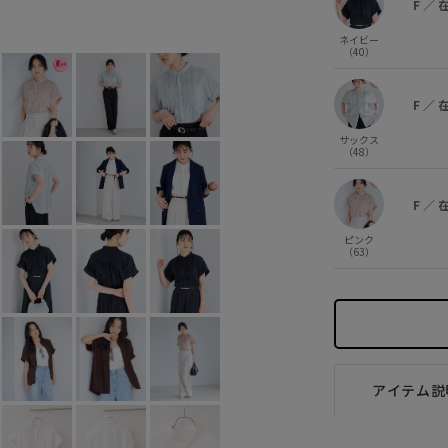
F
／
ブラウン (22)
F
○
ネイビー
（40）
F
／
サックス
（48）
F
／
ピンク
（63）
アイテム説