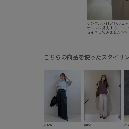
シンプルだけどシルエッ
オシャレ見えする トッ
ョイスしてみました✨✨ 全て夏までしっ
かり使えるアイテムなの
してみてください🙇‍♀️ ①サッカーシャーリ
ングバルーンシャツ ②
きフレンチスリーブブラ
ピコピンタック半袖ブラ
こちらの商品を使ったスタイリ
タックペプラム半袖シャ
． #vis#トップスまと
#トップス紹介
yuka
Aiko
あ