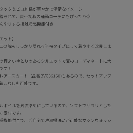
タック＆ピコ刺繍が華やかで清楚なイメージ
着られて、夏〜初秋の通勤コーデにもぴったり◎
んやりする接触冷感機能付き
エット】
二の腕もしっかり隠れる半袖タイプにして着やすく改良しま
の程よいゆとりのあるシルエットで夏のコーディネートに大
です！
アースカート（品番BVC36160)もあるので、セットアップ
着こなしも可能です。
ルボイルを気流染めにしているので、ソフトでサラリとした
な素材です。
感機能付きで、ご自宅で洗濯機洗いが可能なマシンウォッシ