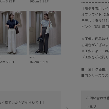
0cm SIZE:F
165cm SIZE:F
-------------------
【モデル着用サイ
オフホワイト（1
モデル：身長161
ピンク（63）着用
※画像の商品はサ
る場合がございま
※画像によっては
プ画像をご確認く
c
eric
6cm SIZE:F
166cm SIZE:F
■「夏トク価格」
■同シリーズのス
生地が薄く、サラッと羽織
お問い合わせ
わず着ていただきやすいです！
枚あれば大活躍間違いナシ
ヘルプ