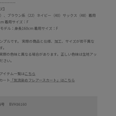
----------
ズ】
5）、ブラウン系（22）ネイビー（40）サックス（48）着用
cm 着用サイズ：F
モデル：身長160cm 着用サイズ：F
ンプルです。 実際の商品と仕様、加工、サイズが若干異な
す。
実際の色味と異なる場合があります。正しい色味は生地アッ
ださい。
アイテム一覧は
こちら
カート
「気流染めフレアースカート」はこちら
れるシャツです。これからの暑い夏でもこのシャツ１
ゆとりの
番号
BVH36160
です✨体型も拾わないのでどんな方でも◎
デザイン
してくれ