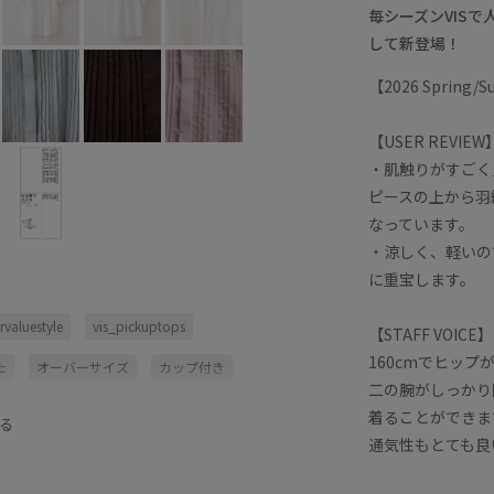
毎シーズンVIS
して新登場！
【2026 Spring
【USER REVIEW
・肌触りがすごく
ピースの上から羽
なっています。
・涼しく、軽いの
に重宝します。
valuestyle
vis_pickuptops
【STAFF VOICE】
160cmでヒッ
た
オーバーサイズ
カップ付き
二の腕がしっかり
セットアップ
タック
トレンド
着ることができま
る
通気性もとても良
スカート
ブラウス
ベーシック
仕事用
冷んやり