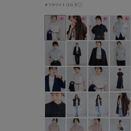
オフホワイト (15)
F
○