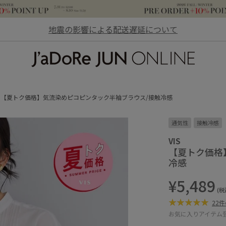
地震の影響による配送遅延について
JaDoRe JUN ONLINE
【夏トク価格】気流染めピコピンタック半袖ブラウス/接触冷感
通気性
接触冷感
VIS
【夏トク価格
冷感
¥5,489
(税
22
お気に入りアイテム