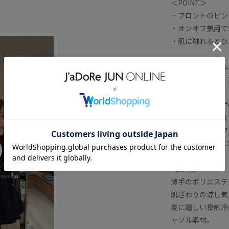
＜POINT＞
・フロントのピン
洗濯機で洗える
涼しげ
着やすい
・オンオフ兼用で
透け感
通気性
・肌に触れるとひ
【デザイン・シル
今シーズンでは、
した。
肌につかず離れず
活躍するブラウス
また、同素材でフレ
でワンピース風に
【素材】
薄手のポリエステ
肌ざわりの涼し気
夏に嬉しい接触冷
ャブル素材。