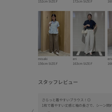
152cm SIZE:F
172cm SIZE:F
16
misaki
eri
eri
156cm SIZE:F
163cm SIZE:F
16
スタッフレビュー
地は柔らかいので、イ
さらっと着やすいブラウス！◎
インがメリハリがあ
1枚で着やすい丈感と袖の長さで、シーン問