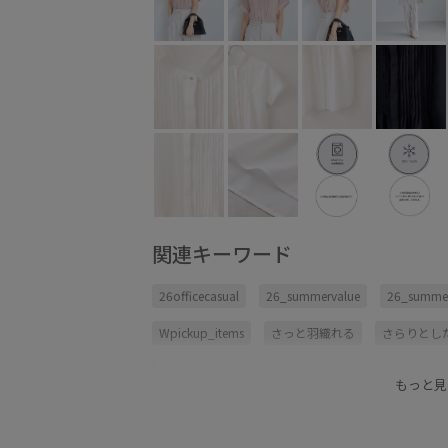
関連キーワード
26officecasual
26_summervalue
26_summer
Wpickup_items
さっと羽織れる
さらりとし
キャミソール
シワになりにくい
スカート
もっと見
パンツにもスカートにも
ピンタック
フレア
ボイル
ポリエステル
ワンピース
仕事