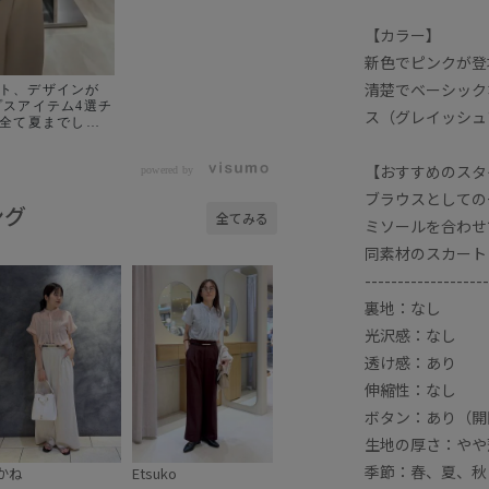
【カラー】
新色でピンクが登
清楚でベーシック
ト、デザインが
プスアイテム4選チ
ス（グレイッシュ
でぜひチェック
【おすすめのスタ
裾レース切替襟付
powered by
ウス ③気流染め
ブラウスとしての
ウス ④ウエスト
ング
全てみる
ツブラウス ． ．
ミソールを合わせ
め#夏トップス#夏服
同素材のスカート
-------------------
裏地：なし
光沢感：なし
透け感：あり
伸縮性：なし
ボタン：あり（開
生地の厚さ：やや
季節：春、夏、秋
かね
Etsuko