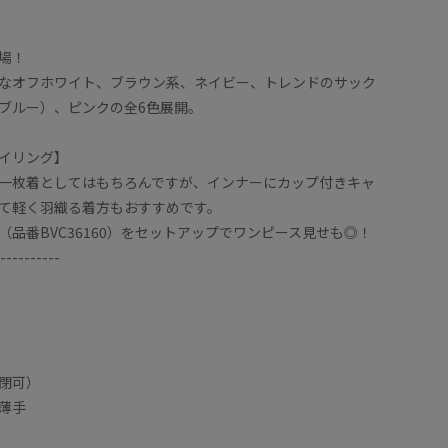
場！
なオフホワイト、ブラウン系、ネイビー、トレンドのサック
ブルー）、ピンクの全6色展開。
イリング】
一枚着としてはもちろんですが、インナーにカップ付きキャ
て軽く羽織る着方もおすすめです。
（品番BVC36160）をセットアップでワンピース見せも◎！
----------
閉可）
薄手