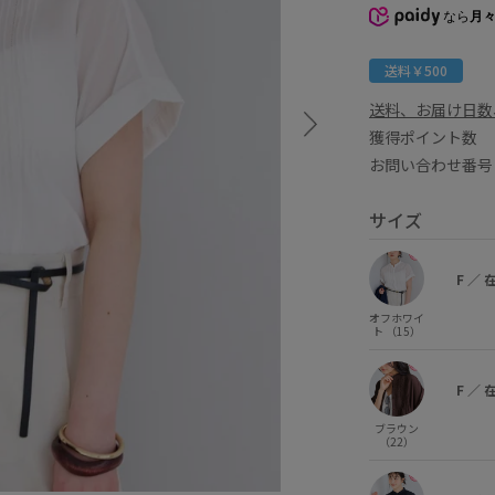
なら
月々
送料￥500
送料、お届け日数
獲得ポイント
お問い合わせ番号 
サイズ
F
／
オフホワイ
ト （15）
F
／
ブラウン
（22）