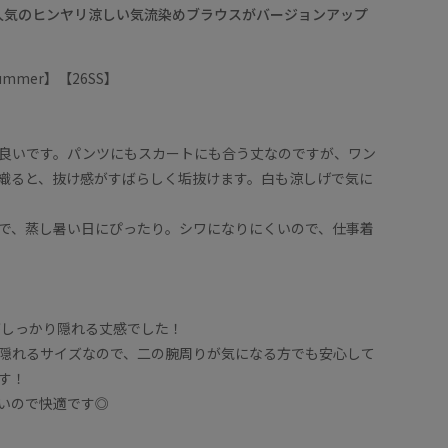
で人気のヒンヤリ涼しい気流染めブラウスがバージョンアップ
/Summer】【26SS】
】
良いです。パンツにもスカートにも合う丈なのですが、ワン
織ると、抜け感がすばらしく垢抜けます。白も涼しげで気に
で、蒸し暑い日にぴったり。シワになりにくいので、仕事着
プがしっかり隠れる丈感でした！
隠れるサイズなので、二の腕周りが気になる方でも安心して
す！
いので快適です◎