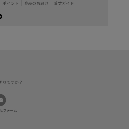
ポイント
商品のお届け
着丈ガイド
着用サイズ : F
カラー : オフホワイト (15)
困りですか？
せフォーム