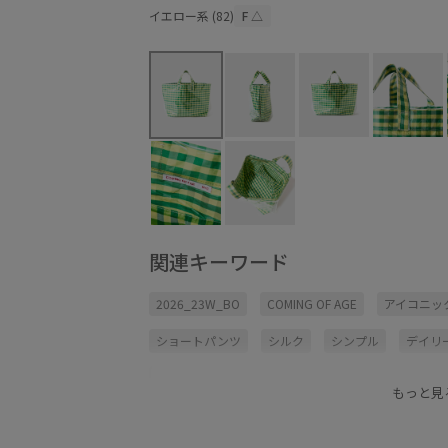
イエロー系 (82)
F
△
関連キーワード
2026_23W_BO
COMING OF AGE
アイコニッ
ショートパンツ
シルク
シンプル
デイリ
ネックウォーマー
バッグ
ベスト
収納力
もっと見
普段使いも出来る
活躍するアイテム
艶感