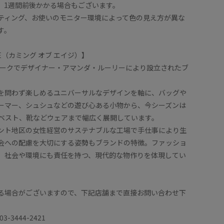
、1週間前後かかる場合もございます。
ティング、お使いのモニター環境によって色の見え方が異な
す。
AGE（カミング オブ エイジ）】
ーヨークでデザイナー・アマンダ・ルーリーにより設立されたブ
を問わず楽しめるユニバーサルなデザインを軸に、バッグや
ーマー、シュシュなどの遊び心ある小物から、今シーズンは
ベスト、靴などウェアまで幅広く展開しています。
メント地区の女性経営のサステナブルな工場で手仕事により生
会への配慮を大切にする姿勢もブランドの特徴。ファッショ
、社会や環境にも責任を持つ、現代的な物作りを体現してい
る場合がございますので、下記店舗まで直接お問い合わせ下
3-3444-2421