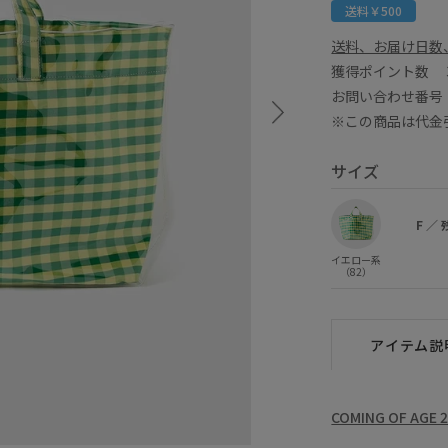
送料￥500
送料、お届け日数
獲得ポイント数
お問い合わせ番号 B
※この商品は代金
サイズ
F
／
イエロー系
（82）
アイテム説
COMING OF AGE 