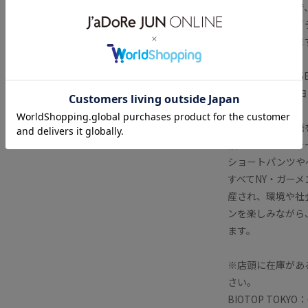
※商品お届けまで
※撮影場所やライ
る場合がございま
【COMING OF 
2019年、ニュ
ランド。
性別や年齢、国籍
帽子、ネックウォ
ショートパンツや
すべてNY・ガー
産され、環境や社
ンを楽しみながら
ます。
※店頭に在庫があ
さい。
BIOTOP TOKYO：0