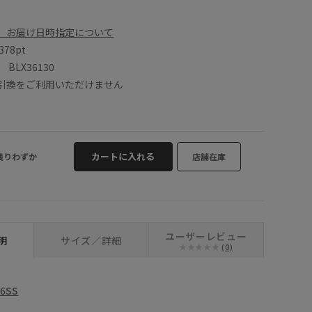
、お届け日時指定について
378pt
LX36130
引換をご利用いただけません
カートに入れる
残りわずか
店舗在庫
ユーザーレビュー
明
サイズ／詳細
(0)
26SS