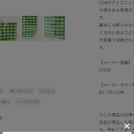
COAのアイコニ
ヤ感のある表情が
す。
裏地には柔らかな
ときの心地よさに
大容量で収納力も
す。
【メーカー型番】
#1016
【メーカーカラー
ク
オーガニック
シュシュ
82：YELLOW
ー使い
トートバッグ
大容量
小物
帽子
幅広
※この商品は在庫
る
欠品が発生した際
遊び心がある
靴
す。予めご了承く