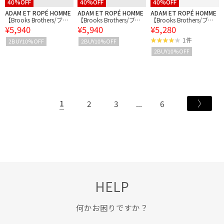
40%OFF
40%OFF
40%OFF
ADAM ET ROPÉ HOMME
ADAM ET ROPÉ HOMME
ADAM ET ROPÉ HOMME
【Brooks Brothers/ブル
【Brooks Brothers/ブル
【Brooks Brothers/ブル
¥5,940
¥5,940
¥5,280
ックスブラザーズ】BB E
ックスブラザーズ】BB E
ックスブラザーズ】BASE
MB SS TEE
MB SS TEE
BALLCAP GF CTN TWILL
1件
2BUY10%OFF
2BUY10%OFF
2BUY10%OFF
1
2
3
6
HELP
何かお困りですか？