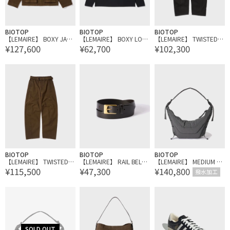
BIOTOP
BIOTOP
BIOTOP
【LEMAIRE】 BOXY JACK
【LEMAIRE】 BOXY LON
【LEMAIRE】 TWISTED B
¥127,600
¥62,700
¥102,300
ET
G SLEEVE TEE
ELTED PANTS
BIOTOP
BIOTOP
BIOTOP
【LEMAIRE】 TWISTED B
【LEMAIRE】 RAIL BELT 2
【LEMAIRE】 MEDIUM S
¥115,500
¥47,300
¥140,800
ELTED PANTS
5
OFT GAME BAG
撥水加工