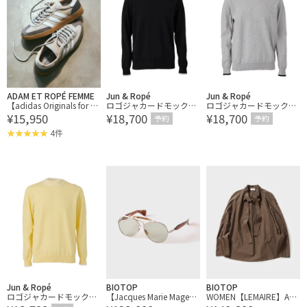
ADAM ET ROPÉ FEMME
Jun & Ropé
Jun & Ropé
【adidas Originals for A
ロゴジャカードモックセ
ロゴジャカードモックセ
¥15,950
¥18,700
¥18,700
DAM ET ROPE'】HANDBA
ーター
ーター
予約
予約
LL SPEZIAL
4件
Jun & Ropé
BIOTOP
BIOTOP
ロゴジャカードモックセ
【Jacques Marie Mage】
WOMEN【LEMAIRE】ASC