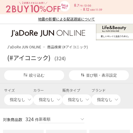
地震の影響による配送遅延について
新しいキレイと出合うために。
J'aDoRe JUN ONLINE（ジャドール ジュ
ン オンライン）
J'aDoRe JUN ONLINE
商品検索 (#アイコニック)
(#アイコニック)
(324)
絞り込む
並び順・表示設定
サイズ
カラー
販売タイプ
ブランド
324
対象商品数
件