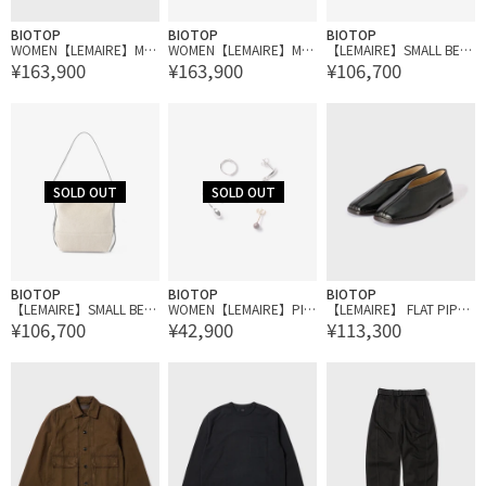
BIOTOP
BIOTOP
BIOTOP
WOMEN【LEMAIRE】MIN
WOMEN【LEMAIRE】MIN
【LEMAIRE】SMALL BELT
¥163,900
¥163,900
¥106,700
I FORTUNE CROISSANT B
I FORTUNE CROISSANT B
ED TOTE
AG
AG
BIOTOP
BIOTOP
BIOTOP
【LEMAIRE】SMALL BELT
WOMEN【LEMAIRE】PIE
【LEMAIRE】 FLAT PIPED
¥106,700
¥42,900
¥113,300
ED TOTE
RCINGS SET
SLIPPERS