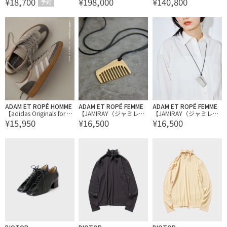
¥18,700
¥198,000
¥140,800
ーター
ASPEN
OT BLOUSE
予約
ADAM ET ROPÉ HOMME
ADAM ET ROPÉ FEMME
ADAM ET ROPÉ FEMME
【adidas Originals for A
【JAMIRAY（ジャミレ
【JAMIRAY（ジャミレ
¥15,950
¥16,500
¥16,500
DAM ET ROPE'】HANDBA
イ）】COMB CORD N/C
イ）】COMB CORD N/C
LL SPEZIAL