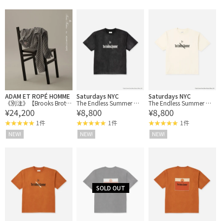
ザ・ストロークス オフィ
ザ・ストロークス オフィ
シャル ポケットTシャツ
シャル ポケットTシャツ
ADAM ET ROPÉ HOMME
Saturdays NYC
Saturdays NYC
《別注》【Brooks Broth
The Endless Summer ×
The Endless Summer ×
¥24,200
¥8,800
¥8,800
ers/ブルックス ブラザー
Saturdays NYC Slash Tee
Saturdays NYC Slash Tee
ズ】EX NOIR STRIPE BD
1件
1件
1件
SHIRTS
NEW!
NEW!
NEW!