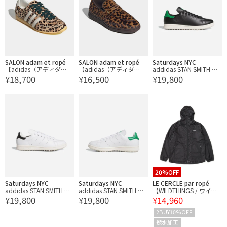
SALON adam et ropé
SALON adam et ropé
Saturdays NYC
【adidas（アディダ
【adidas（アディダ
addidas STAN SMITH GO
¥18,700
¥16,500
¥19,800
ス）】JAPAN W / ジャパ
ス）】HANDBALL SPEZIA
LF
ン
L LOAFER / ハンドボール
スペツィアル ローファー
20%OFF
Saturdays NYC
Saturdays NYC
LE CERCLE par ropé
addidas STAN SMITH GO
addidas STAN SMITH GO
【WILDTHINGS / ワイル
¥19,800
¥19,800
¥14,960
LF
LF
ドシングス】パッカブル
ウィンドパーカーナイロ
2BUY10%OFF
ンジャケット
撥水加工