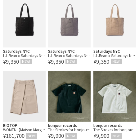
Saturdays NYC
Saturdays NYC
Saturdays NYC
L.L.Bean x Saturdays NY
L.L.Bean x Saturdays NY
L.L.Bean x Saturdays NY
¥9,350
¥9,350
¥9,350
C Grocery Tote
C Grocery Tote
C Grocery Tote
NEW!
NEW!
NEW!
BIOTOP
bonjour records
bonjour records
WOMEN【Maison Margiel
The Strokes for bonjour r
The Strokes for bonjour r
¥161,700
¥9,900
¥9,900
a】WRAP SHORTS
ecords S/S pocket Tee
ecords S/S pocket Tee
NEW!
NEW!
NEW!