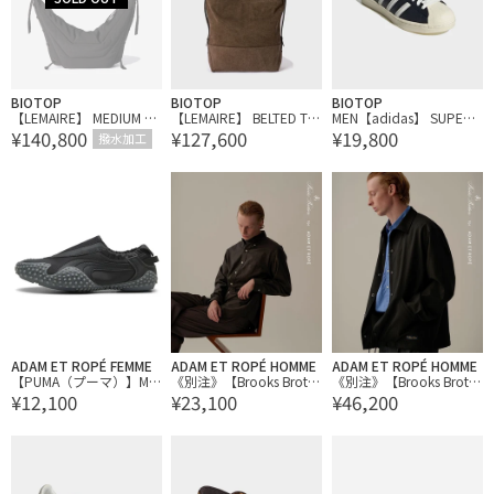
BIOTOP
BIOTOP
BIOTOP
【LEMAIRE】 MEDIUM S
【LEMAIRE】 BELTED TO
MEN【adidas】 SUPERS
¥140,800
¥127,600
¥19,800
OFT GAME BAG
TE BAG
TAR VINTAGE
撥水加工
ADAM ET ROPÉ FEMME
ADAM ET ROPÉ HOMME
ADAM ET ROPÉ HOMME
【PUMA（プーマ）】MO
《別注》【Brooks Broth
《別注》【Brooks Broth
¥12,100
¥23,100
¥46,200
STRO MOVE VENUS WNS
ers/ブルックス ブラザー
ers/ブルックス ブラザー
ズ】EX NOIR OX BD SHIR
ズ】EX COACH JKT
TS