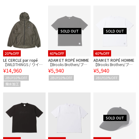
20%OFF
40%OFF
40%OFF
LE CERCLE par ropé
ADAM ET ROPÉ HOMME
ADAM ET ROPÉ HOMME
【WILDTHINGS / ワイル
【Brooks Brothers/ブル
【Brooks Brothers/ブル
¥14,960
¥5,940
¥5,940
ドシングス】パッカブル
ックスブラザーズ】HW
ックスブラザーズ】HW
ウィンドパーカーナイロ
WOVEN LABEL SS TEE
WOVEN LABEL SS TEE
2BUY10%OFF
2BUY10%OFF
2BUY10%OFF
ンジャケット
撥水加工