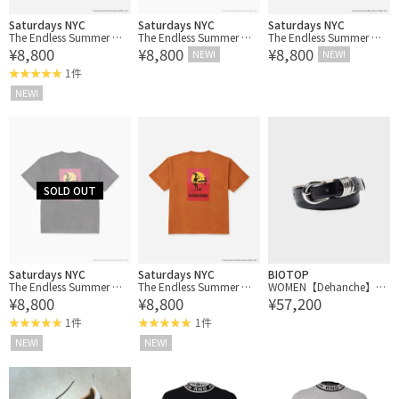
Saturdays NYC
Saturdays NYC
Saturdays NYC
The Endless Summer ×
The Endless Summer ×
The Endless Summer ×
¥8,800
¥8,800
¥8,800
Saturdays NYC Slash Tee
Saturdays NYC Sunset Te
Saturdays NYC Sunset Te
NEW!
NEW!
e
e
1件
NEW!
Saturdays NYC
Saturdays NYC
BIOTOP
The Endless Summer ×
The Endless Summer ×
WOMEN【Dehanche】H
¥8,800
¥8,800
¥57,200
Saturdays NYC Beach Te
Saturdays NYC Beach Te
OLLYHOCK SILVER
e
e
1件
1件
NEW!
NEW!