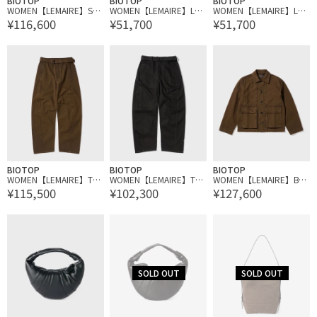
BIOTOP
BIOTOP
BIOTOP
WOMEN【LEMAIRE】SO
WOMEN【LEMAIRE】LO
WOMEN【LEMAIRE】LO
¥116,600
¥51,700
¥51,700
URIS CLASSIC DERBIES 5
NG SLEEVE FOULARD TO
NG SLEEVE FOULARD TO
5
P
P
BIOTOP
BIOTOP
BIOTOP
WOMEN【LEMAIRE】TWI
WOMEN【LEMAIRE】TWI
WOMEN【LEMAIRE】BO
¥115,500
¥102,300
¥127,600
STED BELTED PANTS
STED BELTED PANTS
XY JACKET