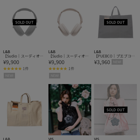
L&B
L&B
L&B
【Sudio｜スーディオ】K
【Sudio｜スーディオ】K
【PUEBCO｜プエブコ】
¥9,900
¥9,900
¥3,960
2 ヘッドホン
2 ヘッドホン
LABOUR TOTE BAG Larg
NEW!
e レイバートートバッグ
1件
1件
ラージ
NEW!
NEW!
L&B
VIS
VIS