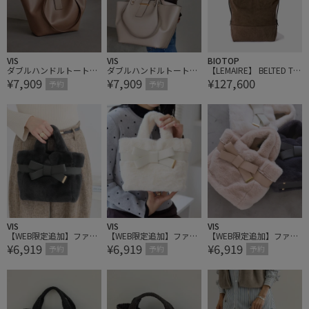
VIS
VIS
BIOTOP
ダブルハンドルトートバ
ダブルハンドルトートバ
【LEMAIRE】 BELTED TO
¥7,909
¥7,909
¥127,600
ッグ/A4対応・WEB限定
ッグ/A4対応・WEB限定
TE BAG
予約
予約
カラー
カラー
VIS
VIS
VIS
【WEB限定追加】ファー
【WEB限定追加】ファー
【WEB限定追加】ファー
¥6,919
¥6,919
¥6,919
リボントートバッグ/2W
リボントートバッグ/2W
リボントートバッグ/2W
予約
予約
予約
AY
AY
AY