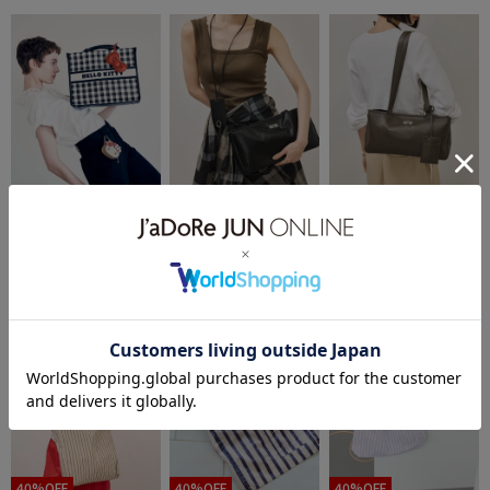
VIS
ADAM ET ROPÉ FEMME
ADAM ET ROPÉ FEMME
【HELLO KITTY×VIS】日
ダブルポケットトートバ
ダブルポケットトートバ
¥7,909
¥14,300
¥14,300
焼けデザイン ハローキテ
ッグ
ッグ
ィ雑材トートバッグ
2件
1件
1件
40%OFF
40%OFF
40%OFF