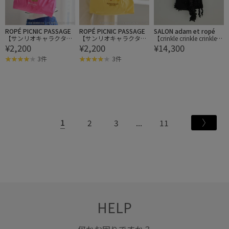
ROPÉ PICNIC PASSAGE
ROPÉ PICNIC PASSAGE
SALON adam et ropé
【サンリオキャラクター
【サンリオキャラクター
【crinkle crinkle crinkle】
¥2,200
¥2,200
¥14,300
ズ×ROPE' PICNIC】日焼
ズ×ROPE' PICNIC】日焼
別注3D刺繍フリルトート
けデザイン 折りたたみエ
けデザイン 折りたたみエ
バッグ
3件
3件
コトートバッグ
コトートバッグ
1
2
3
11
HELP