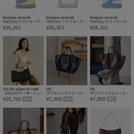
bonjour records
bonjour records
bonjour records
FREITAG/フライターグ M
FREITAG/フライターグ M
FREITAG/フライターグ M
¥26,301
¥26,301
¥26,301
AURICE BACKPACKABLE
AURICE BACKPACKABLE
AURICE BACKPACKABLE
TOTE SMALL
TOTE SMALL
TOTE SMALL
SALON adam et ropé
VIS
VIS
【AULENTTI（オーレン
ダブルハンドルトートバ
ダブルハンドルトートバ
¥29,700
¥7,909
¥7,909
ティ）】ストラップつき
ッグ/A4対応・WEB限定
ッグ/A4対応・WEB限定
予約
予約
予約
トートバッグ
カラー
カラー