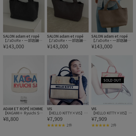
SALON adam et ropé
SALON adam et ropé
SALON adam et ropé
【J'aDoRe・一部店舗限
【J'aDoRe・一部店舗限
【J'aDoRe・一部店舗限
¥143,000
¥143,000
¥143,000
定】【FALORNI（ファロ
定】【FALORNI（ファロ
定】【FALORNI（ファロ
ルニ）】トートバッグ
ルニ）】トートバッグ
ルニ）】トートバッグ
ADAM ET ROPÉ HOMME
VIS
VIS
【KAGAMI＋ Ryuichi Sak
【HELLO KITTY×VIS】日
【HELLO KITTY×VIS】日
¥8,800
¥7,909
¥7,909
amoto × 10Culture / AD
焼けデザイン ハローキテ
焼けデザイン ハローキテ
AM ET ROPE'】KAGAMI
ィ雑材トートバッグ
ィ雑材トートバッグ
2件
2件
＋ TOTE BAG