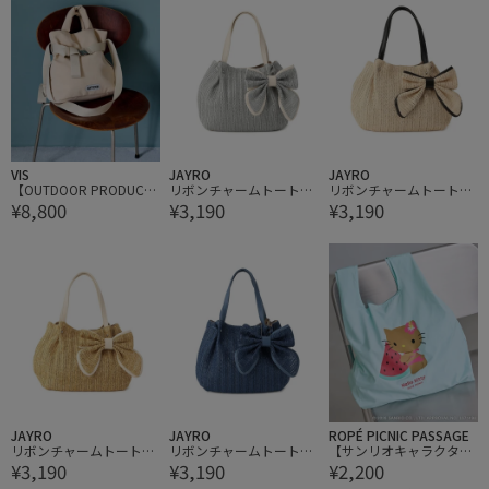
VIS
JAYRO
JAYRO
【OUTDOOR PRODUCT
リボンチャームトートバ
リボンチャームトートバ
¥8,800
¥3,190
¥3,190
S】VIS別注 2WAYスエー
ッグ
ッグ
ドベルト付きトートバッ
グ
JAYRO
JAYRO
ROPÉ PICNIC PASSAGE
リボンチャームトートバ
リボンチャームトートバ
【サンリオキャラクター
¥3,190
¥3,190
¥2,200
ッグ
ッグ
ズ×ROPE' PICNIC】日焼
けデザイン 折りたたみエ