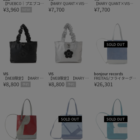
【PUEBCO｜プエブコ】
【MARY QUANT×VIS】
【MARY QUANT×VIS】
¥3,960
¥7,700
¥7,700
LABOUR TOTE BAG Larg
フリルハンドルベロアト
フリルハンドルベロアト
NEW!
e レイバートートバッグ
ートバッグ
ートバッグ
ラージ
VIS
VIS
bonjour records
【WEB限定】【MARY QU
【WEB限定】【MARY QU
FREITAG/フライターグ M
¥8,800
¥8,800
¥26,301
ANT×VIS】フリルハンド
ANT×VIS】フリルハンド
AURICE BACKPACKABLE
予約
予約
ルトートバッグ/A4対応
ルトートバッグ/A4対応
TOTE SMALL