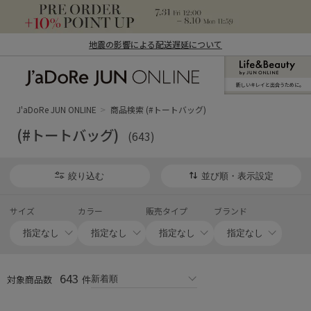
地震の影響による配送遅延について
新しいキレイと出合うために。
J'aDoRe JUN ONLINE（ジャドール ジュ
ン オンライン）
J'aDoRe JUN ONLINE
商品検索 (#トートバッグ)
(#トートバッグ)
(643)
絞り込む
並び順・表示設定
サイズ
カラー
販売タイプ
ブランド
643
対象商品数
件