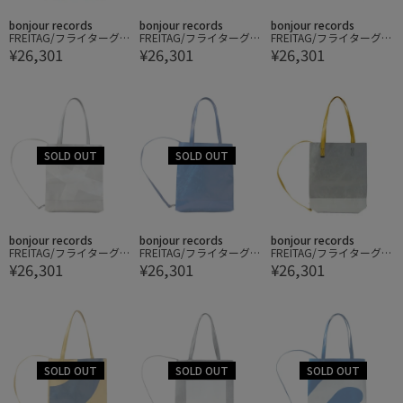
bonjour records
bonjour records
bonjour records
FREITAG/フライターグ M
FREITAG/フライターグ M
FREITAG/フライターグ M
¥26,301
¥26,301
¥26,301
AURICE BACKPACKABLE
AURICE BACKPACKABLE
AURICE BACKPACKABLE
TOTE SMALL
TOTE SMALL
TOTE SMALL
bonjour records
bonjour records
bonjour records
FREITAG/フライターグ M
FREITAG/フライターグ M
FREITAG/フライターグ M
¥26,301
¥26,301
¥26,301
AURICE BACKPACKABLE
AURICE BACKPACKABLE
AURICE BACKPACKABLE
TOTE SMALL
TOTE SMALL
TOTE SMALL