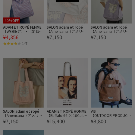
40%OFF
ADAM ET ROPÉ FEMME
SALON adam et ropé
SALON adam et ropé
【WEB限定】・【定番】
【Americana（アメリカ
【Americana（アメリカ
¥4,356
¥7,150
¥7,150
ギャザー2WAYショルダ
ーナ）】ハードウォッシ
ーナ）】ハードウォッシ
ーバッグ
ュケーキトートバッグ
ュケーキトートバッグ
1件
SALON adam et ropé
ADAM ET ROPÉ HOMME
VIS
【Americana（アメリカ
【Buffalo 66 × 10Cultur
【OUTDOOR PRODUCT
¥7,150
¥15,400
¥8,800
ーナ）】ハードウォッシ
e for ADAM ET ROPE'】B
S】VIS別注 2WAYスエー
ュケーキトートバッグ
uffalo 66 TOTE BAG
ドベルト付きトートバッ
グ