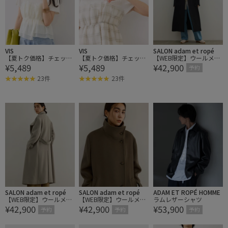
VIS
VIS
SALON adam et ropé
【夏トク価格】チェック
【夏トク価格】チェック
【WEB限定】ウールメル
¥5,489
¥5,489
¥42,900
＆無地シアービスチェド
＆無地シアービスチェド
トン スタンドカラー2WA
予約
ッキング半袖プルオーバ
ッキング半袖プルオーバ
Yロングコート
23件
23件
ー
ー
SALON adam et ropé
SALON adam et ropé
ADAM ET ROPÉ HOMME
【WEB限定】ウールメル
【WEB限定】ウールメル
ラムレザーシャツ
¥42,900
¥42,900
¥53,900
トン スタンドカラー2WA
トン スタンドカラー2WA
予約
予約
予約
Yロングコート
Yロングコート