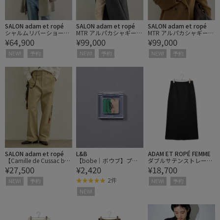
SALON adam et ropé
SALON adam et ropé
SALON adam et ropé
シャルムリバーショート
MTR アルパカシャギーロ
MTR アルパカシャギーロ
¥64,900
¥99,000
¥99,000
Pコート
ングコート / 軽量
ングコート / 軽量
NEW!
予約
NEW!
予約
NEW!
予約
SALON adam et ropé
L&B
ADAM ET ROPÉ FEMME
【Camille de Cussac by
【bobe｜ボウブ】プレ
ダブルサテンストレート
¥27,500
¥2,420
¥18,700
SALON】アートプリント
スドアイシャドウ 402 WI
スカート
トラウザーズパンツ / セ
NDY GREEN & STAR GOL
2件
NEW!
予約
NEW!
予約
ットアップ対応
D
NEW!