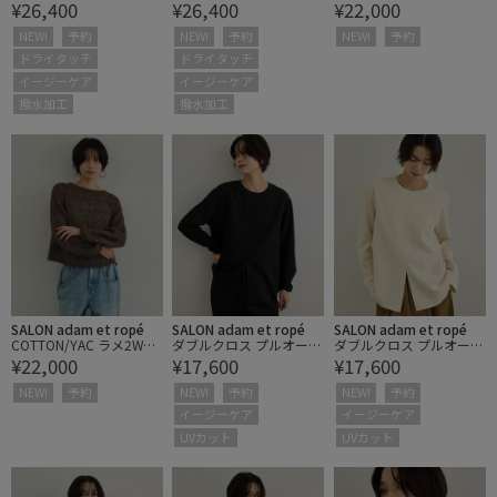
¥26,400
¥26,400
¥22,000
ムスリーブシャツブルゾ
ムスリーブシャツブルゾ
クロップドニットカーデ
ン/撥水
ン/撥水
ィガン
NEW!
予約
NEW!
予約
NEW!
予約
ドライタッチ
ドライタッチ
イージーケア
イージーケア
撥水加工
撥水加工
SALON adam et ropé
SALON adam et ropé
SALON adam et ropé
COTTON/YAC ラメ2WAY
ダブルクロス プルオーバ
ダブルクロス プルオーバ
¥22,000
¥17,600
¥17,600
クロップドニットカーデ
ーブラウス 2 / セットア
ーブラウス 2 / セットア
ィガン
ップ対応・イージーケア
ップ対応・イージーケア
NEW!
予約
NEW!
予約
NEW!
予約
イージーケア
イージーケア
UVカット
UVカット