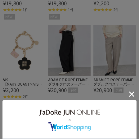
¥19,800
¥19,800
¥2,200
ブシャツジャケット
ブシャツジャケット
デイジーアソートチャー
ム
1件
1件
2件
NEW!
NEW!
VIS
ADAM ET ROPÉ FEMME
ADAM ET ROPÉ FEMME
【MARY QUANT×VIS】
ダブルクロステーパード
ダブルクロステーパード
¥2,200
¥20,900
¥20,900
デイジーアソートチャー
パンツ
パンツ
予約
予約
ム
2件