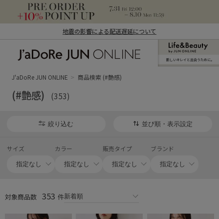
地震の影響による配送遅延について
新しいキレイと出合うために。
J'aDoRe JUN ONLINE（ジャドール ジュ
ン オンライン）
J'aDoRe JUN ONLINE
商品検索 (#艶感)
(#艶感)
(353)
絞り込む
並び順・表示設定
サイズ
カラー
販売タイプ
ブランド
353
対象商品数
件