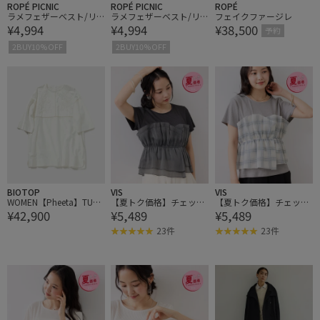
ROPÉ PICNIC
ROPÉ PICNIC
ROPÉ
ラメフェザーベスト/リ
ラメフェザーベスト/リ
フェイクファージレ
¥4,994
¥4,994
¥38,500
ンクコーデ
ンクコーデ
予約
2BUY10%OFF
2BUY10%OFF
BIOTOP
VIS
VIS
WOMEN【Pheeta】TUNI
【夏トク価格】チェック
【夏トク価格】チェック
¥42,900
¥5,489
¥5,489
C(Joy)
＆無地シアービスチェド
＆無地シアービスチェド
ッキング半袖プルオーバ
ッキング半袖プルオーバ
23件
23件
ー
ー