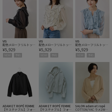
VIS
VIS
VIS
配色メローフリルトップ
配色メローフリルトップ
配色メローフリルトップ
¥5,929
¥5,929
¥5,929
ス
ス
ス
NEW!
予約
NEW!
予約
NEW!
予約
ADAM ET ROPÉ FEMME
ADAM ET ROPÉ FEMME
SALON adam et ropé
【サステナブル】フォル
【サステナブル】フォル
COTTON/YAC ラメ2WAY