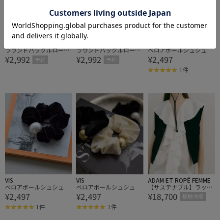
ROPÉ PICNIC PASSAGE
ROPÉ PICNIC PASSAGE
VIS
ラウンドバックルロープ
ラウンドバックルロープ
ベロアボールシュシュ
¥2,992
¥2,992
¥2,497
ベルト
ベルト
予約
予約
1件
VIS
VIS
ADAM ET ROPÉ FEMME
ベロアボールシュシュ
ベロアボールシュシュ
【サステナブル】ラッフ
¥2,497
¥2,497
¥18,700
ルジレブラウス/接触冷
接触冷感
感
1件
1件