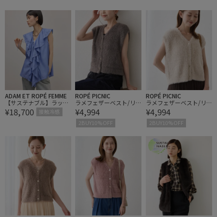
ADAM ET ROPÉ FEMME
ROPÉ PICNIC
ROPÉ PICNIC
【サステナブル】ラッフ
ラメフェザーベスト/リ
ラメフェザーベスト/リ
¥18,700
¥4,994
¥4,994
ルジレブラウス/接触冷
ンクコーデ
ンクコーデ
接触冷感
感
2BUY10%OFF
2BUY10%OFF