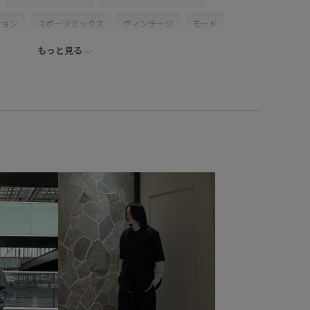
ション
スポーツミックス
ヴィンテージ
モード
もっと見る
レイヤード
パンツスタイル
体型カバー
ンコーデ
カジュアルコーデ
ヘルシーコーデ
デ
きれいめコーデ
ベーシック
コラボアイテム
ブルべ冬
混合
トップス
Tシャツ/カットソー
ッグ
ショルダーバッグ
シューズ
スニーカー
KM16910
GKX16060
26SS30
adidas_ex_2026
MSpecial_pickup
Tシャツ
アイコニック
にも
コントラスト
コート
シャツ
ジャケット
エード
ステッチ
スポーツ
スポーツウェア
レンド
ドレス
ニット
ヒップホップ
ミニマル