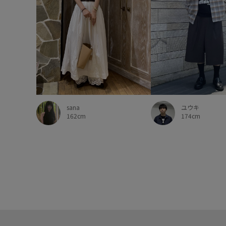
sana
ユウキ
162cm
174cm