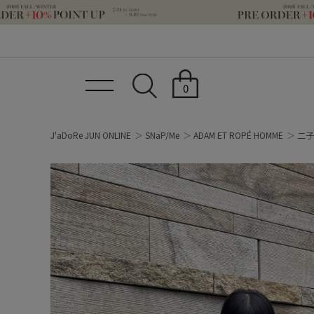
0
J'aDoRe JUN ONLINE
SNaP/Me
ADAM ET ROPÉ HOMME
二子