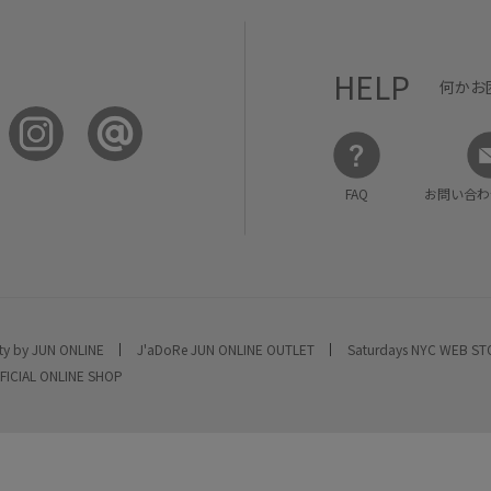
HELP
何かお
FAQ
お問い合わ
ty by JUN ONLINE
J'aDoRe JUN ONLINE OUTLET
Saturdays NYC WEB S
FICIAL ONLINE SHOP