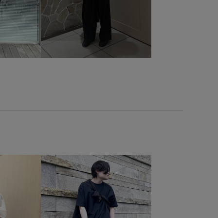
別注アイテム
動きやすい
快適
撚糸
機能的
とり
穿き心地が良い
立体的
耐久性
速乾性