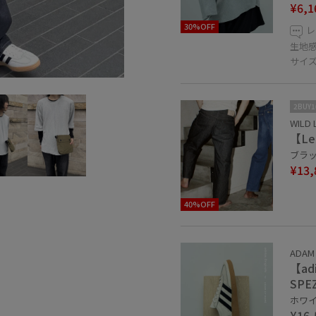
¥6,1
30%OFF
レ
生地
サイ
2BUY
WILD 
【Lee
ブラック
¥13,
40%OFF
ADAM
【adi
SPEZ
ホワイト
¥16,