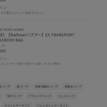
ビュー
まずが膨らんでいて気持ちがいい
 ET ROPÉ HOMME
》【Barbour/バブアー】EX TRANSPORT
SSBODY BAG
/ F
200
ビュー
うどいいサイズ感で女性でも使いやすい色味
夏コーデ
夏コーデ
授業参観日コーデ
運動会コーデ
デ
旅行コーデ
アウトドアコーデ
フェスコーデ
ホワイトデーギフト
バレンタインデーギフト