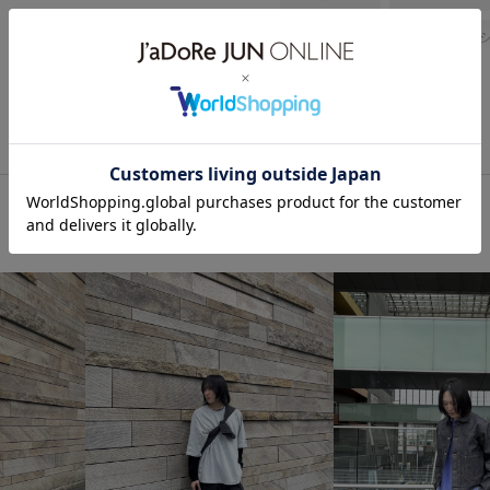
敬老の日ギフト
韓国ファッ
ストリート
大人カジュアル
ワントーンコーデ
モノトー
メンズライク
シンプルコー
ADAM ET ROPÉ
ナチュラル
パンツ
デニムパンツ
バ
GJS55690
GKA16100
G
homme_ex_2026
Mens_GW
オフにも活躍
オンにもオフ
ジャージ
スウェット
ス
セーター
テーパード
ト