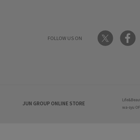
FOLLOW US ON
Life&Beau
JUN GROUP ONLINE STORE
wa-syu OF