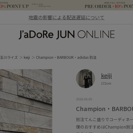
地震の影響による配送遅延について
JaDoRe JUN ONLINE
玉川ライズ
keiji
Champion・BARBOUR・adidas 別注
keiji
172cm
2026.06.05
Champion・BARBO
別注てんこ盛りでコーディネ
僕のおすすめはChampio