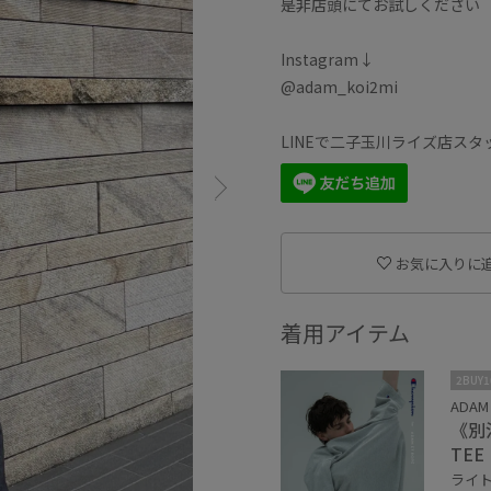
是非店頭にてお試しください
Instagram↓
@adam_koi2mi
LINEで二子玉川ライズ店ス
お気に入りに
着用アイテム
2BUY
ADAM
《別注
TEE
ライト