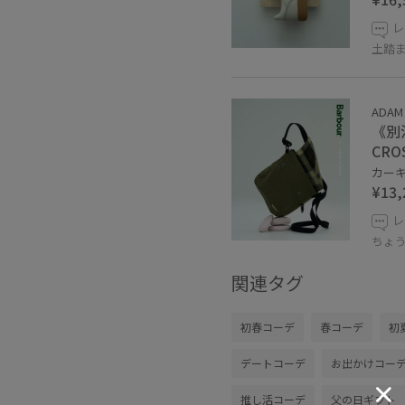
レ
土踏
ADAM
《別注
CRO
カーキ 
¥13,
レ
ちょ
関連タグ
初春コーデ
春コーデ
初
デートコーデ
お出かけコー
推し活コーデ
父の日ギフト