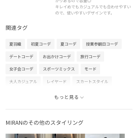
かりあるので容量◎
キレイめでもカジュアルでも合わせやすい
ので、使いやすいデザインです。
関連タグ
夏羽織
初夏コーデ
夏コーデ
授業参観日コーデ
デートコーデ
お出かけコーデ
旅行コーデ
女子会コーデ
スポーツミックス
モード
大人カジュアル
レイヤード
スカートスタイル
体型カバー
ワントーンコーデ
モノトーンコーデ
もっと見る
フェミニンコーデ
きれいめコーデ
ベーシック
ADAM ET ROPÉ
ストレート
ブルべ夏
乾燥
MIRANのその他のスタイリング
トップス
カーディガン
スカート
バッグ