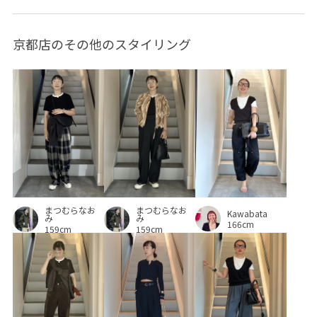
モノグラム
モノトーン
ワンピース
伸縮性
京都店のその他のスタイリング
別注アイテム
取り外し可能
吸水速乾
大人っぽい
快適
快適性
接触冷感
機能素材
清涼感
着心地が良い
耐久性
華やか
薄手
軽羽織26SS
まつむらなお
まつむらなお
Kawabata
み
み
166cm
159cm
159cm