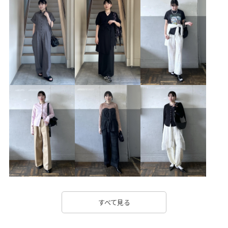
バックパック/リュック
シューズ
スニーカー
EUA36070
EUX36510
GAC06100
GAK06190
26SS30
26SS40
Exclusive_GW
SALOMON
Vネック
さらりとした
さりげないアクセント
アシンメトリー
アダムエロぺ雑貨
インソール
カラフル
クッション性
コットン
シャツ
スタイルアップ
スッキリ
ストラップ
ストレッチ性
スポーツ
スラックス
ツイル生地
ティアードデザイン
デニム合わせ
トレンド感
ドライ
ナチュラル
ニュアンスカラー
バックパック
すべて見る
フィット感
フェミニン
ベルト
ポロシャツ