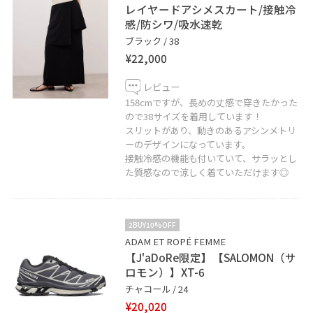
レイヤードアシメスカート/接触冷
感/防シワ/吸水速乾
藤井大丸オンラインショップにも一部掲載しておりま
ブラック / 38
す！femmeアイテムは
こちら
からご覧いただけます。
¥22,000
☆お知らせ☆
レビュー
新しいJUNのアプリにはお気に入りのショップ、スタッ
158cmですが、長めの丈感で穿きたかった
フ、スタイリングを♡をタップして保存していただけま
ので38サイズを着用しています！
スリットがあり、動きのあるアシンメトリ
す。
ーのデザインになっています。
《お気に入り》からすぐにご覧いただけますのでとても
接触冷感の機能も付いていて、サラッとし
便利！是非ご活用下さい♪
た質感なので涼しく着ていただけます◎
楽天ポイントがご利用頂けるようになりました！
店頭にて新規入会も受付中です。
2BUY10%OFF
ADAM ET ROPÉ FEMME
是非ご利用くださいませ。
【J'aDoRe限定】【SALOMON（サ
ロモン）】XT-6
京都店でInstagramを始めました！！
チャコール / 24
是非フォローをお願い致します！
¥20,020