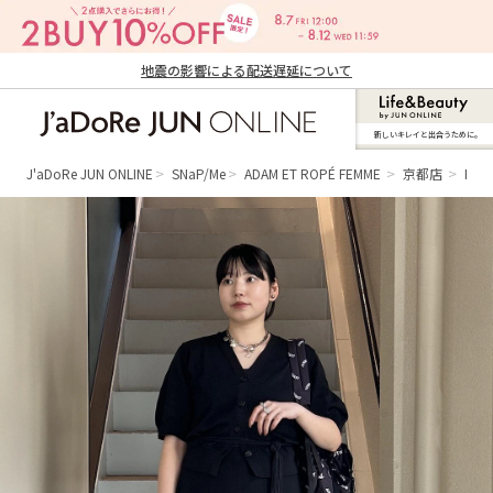
地震の影響による配送遅延について
新しいキレイと出合うために。
J'aDoRe JUN ONLINE（ジャドール ジュ
ン オンライン）
J'aDoRe JUN ONLINE
SNaP/Me
ADAM ET ROPÉ FEMME
京都店
MIR