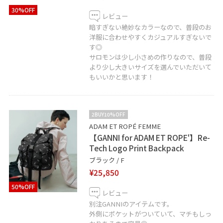
▶︎Instagram
30%OFF
adametrope_kyoto
レビュー
暗すぎない絶妙なカラーなので、普段のお
洋服に合わせやすくカジュアルすぎないで
京都店スタッフへのLINEでのお問い合わせ、ご相談は
す◎
【友達だち追加】をタップをして下さい
サロモンは少し小さめの作りなので、普段
より少し大きいサイズを選んでいただいて
もいいかと思います！
2BUY10%OFF
京都店
ADAM ET ROPÉ FEMME
☏︎075-212-5672
【GANNI for ADAM ET ROPE'】Re-
Tech Logo Print Backpack
ブラック / F
¥25,850
50%OFF
レビュー
別注GANNIのアイテムです。
外側にポケットがついていて、マチもしっ