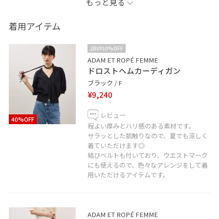
もっと見る
夏に着ると重くなりがちなブラックカラーですが、素材
着用アイテム
や小物を工夫すると一気に抜け感が出て上品な夏コーデ
になります♪
2BUY10%OFF
トップスはシアー感のある生地で、スニーカーはチャコ
ADAM ET ROPÉ FEMME
ドロストヘムカーディガン
ールカラーを合わせています。
ブラック / F
¥9,240
また、コンパクトなトップスにはワイドパンツやAライン
のスカートなどを合わせると、身体のバランスが綺麗に
レビュー
40%OFF
見えるのでおすすめです◎
程よい厚みとハリ感のある素材です。
ぜひ参考にしてみてください！
サラッとした肌触りなので、夏でも涼しく
着ていただけます◎
結びベルトも付いており、ウエストマーク
皆様も店頭やWEBでチェックしてみてください〜♡
にも使えるので、色々なアレンジをして着
用いただけるアイテムです。
⚫︎記載のないものに関しましては私物となります。
京都店 営業時間 11:00〜20:00
ADAM ET ROPÉ FEMME