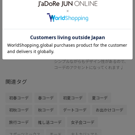
ADAM ET ROPÉ FEMME
ブレイドハンドル巾着バッグ
ブラック / F
¥9,900
レビュー
生地に麻が入っているので、春夏らしい涼
しげな印象です。持ち手部分は立体感があ
ります。
シンプルながらもデザイン性があるので、
コーデのアクセントになってくれます♩
関連タグ
初春コーデ
春コーデ
初夏コーデ
夏コーデ
初秋コーデ
秋コーデ
デートコーデ
お出かけコーデ
旅行コーデ
推し活コーデ
女子会コーデ
スポーツミックス
モード
大人カジュアル