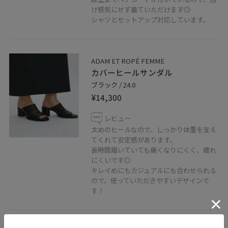
▶︎Instagram
け感気にせず着ていただけます◎
adametrope_kyoto
シャツとセットアップ対応しています。
京都店スタッフへのLINEでのお問い合わせ、ご相談は
【友達だち追加】をタップをして下さい
ADAM ET ROPÉ FEMME
カバーヒールサンダル
ブラック / 24.0
¥14,300
レビュー
京都店
太めのヒールなので、しっかり体重を支え
☏︎075-212-5672
てくれて安定感があります。
長時間履いていても痛くなりにくく、疲れ
にくいです◎
キレイめにもカジュアルにも合わせられる
ので、使っていただきやすいデザインで
す！