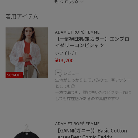
もっと見る
ーデをご紹介いたします♡
着用アイテム
ブラック系のアイテムだと、春夏シーズンは重く見えが
ちですがボトムスや小物に明るいカラーをもっていくと
ADAM ET ROPÉ FEMME
抜け感が出ます◎
【一部WEB限定カラー】エンブロ
また、シアーやリネンなど素材感で軽い印象にするのも
イダリーコンビシャツ
おすすめです！
ホワイト / F
¥13,200
Tシャツ×ボトムスだけではシンプルすぎるという時は、
レビュー
50%OFF
シャツを巻いたり、アクセサリーを付けるだけで印象が
生地がしっかりしているので、春アウター
変わるのでぜひ試してみてください♩
としても◎
一枚で着ても、腰に巻いたりビスチェ風に
しても存在感があるので素敵です♡
皆様も店頭やWEBでチェックしてみてください〜♡
⚫︎記載のないものに関しましては私物となります。
ADAM ET ROPÉ FEMME
【GANNI(ガニー)】Basic Cotton
京都店 営業時間 11:00〜20:00
Jersey Bear Comic Teddy