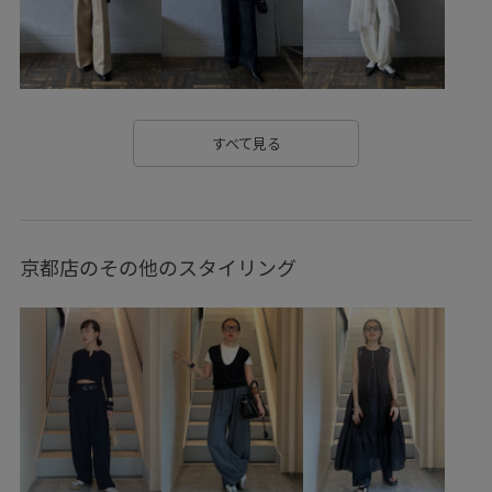
コットン100%
ゴム仕様
シャツ
シンプル
ジャケット
スカラップ柄
ストラップ
ストレスフリー
スラックス
セットアップ
すべて見る
セットアップ対象商品
デニム合わせ
ナチュラル
ニット
バランスが良い
フェイクレザー
京都店のその他のスタイリング
ボリューム感
ボーダー
ミュール
ルーズ
ルーズなシルエット
レザー調
光沢感
合わせやすい
安定感
抜け感
春夏
涼しげ
立体感
美シルエット
落ち着いた印象
薄手
軽羽織26SS
透け感
長財布