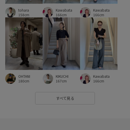
Kawabata
tohara
Kawabata
166cm
158cm
166cm
OHTANI
KIKUCHI
Kawabata
180cm
167cm
166cm
すべて見る