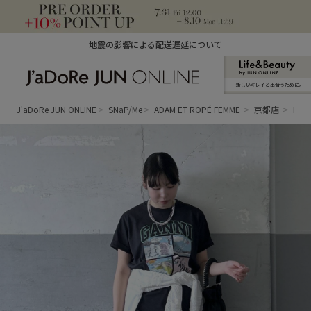
地震の影響による配送遅延について
新しいキレイと出合うために。
J'aDoRe JUN ONLINE（ジャドール ジュ
ン オンライン）
J'aDoRe JUN ONLINE
SNaP/Me
ADAM ET ROPÉ FEMME
京都店
MIR