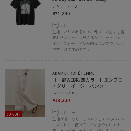
チャコール / S
藤井大丸オンラインショップにも一部掲載しておりま
¥21,890
す！femmeアイテムは
こちら
からご覧いただけます。
レビュー
生地にハリがあるので、骨ストの方でも着
☆お知らせ☆
膨れせずスッキリ見えるシルエットです！
新しいJUNのアプリにはお気に入りのショップ、スタッ
インしてもデザインが隠れないので、使い
フ、スタイリングを♡をタップして保存していただけま
やすくおすすめです♩
す。
《お気に入り》からすぐにご覧いただけますのでとても
便利！是非ご活用下さい♪
ADAM ET ROPÉ FEMME
【一部WEB限定カラー】エンブロ
イダリーイージーパンツ
楽天ポイントがご利用頂けるようになりました！
ホワイト / 36
店頭にて新規入会も受付中です。
¥13,200
是非ご利用くださいませ。
レビュー
50%OFF
京都店でInstagramを始めました！！
生地が薄くなく、しっかりしているのでシ
是非フォローをお願い致します！
ーズンレスに使っていただきやすいです！
膝上までペチコートが付いているので、透