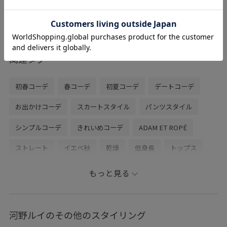
24.0か24.5ですが、こちらは24.0で丁度良
かったです。今年も大人気のサンダル！楽
ちんすぎて、私も毎日のように履いており
ます◎
関連タグ
初春コーデ
春コーデ
初夏コーデ
デートコーデ
お出かけコーデ
スカートスタイル
パンツスタイル
シンプルコーデ
きれいめコーデ
ADAM ET ROPÉ
ストレート
イエベ秋
乾燥
低身長
トップス
Tシャツ/カットソー
パンツ
デニムパンツ
もっと見る
ワンピース
バッグ
ショルダーバッグ
シューズ
サンダル
BLM46000
EUS36020
GAA05131
河野ルイのその他のスタイリング