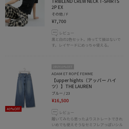
TRIBLEND CREW NECK T-SHIRTS
お取り置きも承っておりますので
2P EX
是非この機会にご利用くださいませ！
その他 / F
¥7,700
フォローもよろしくお願いします☺︎
レビュー
お好きなスタイリングは、
黒と白の2色セット。持ってて損はないで
【♡】ボタンでお気に入り登録していただくと再度ご覧
す。レイヤードにめっちゃ使える。
頂きやすくなります♪
天王寺MIO店では通信販売も承っております。
2BUY10%OFF
お気軽にお問い合わせくださいませ。
ADAM ET ROPÉ FEMME
06-6771-8117
【upper hights（アッパー ハイ
ツ）】THE LAUREN
ブルー / 23
LINEで天王寺ミオスタッフに相談は【友だち追加】をタ
¥16,500
ップをして下さい
40%OFF
レビュー
履いてみたら思ったよりストレートできれ
いめでも使えそうなセミフレアっぽいシル