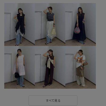
GAE76000
GAZ86040
2026ceremonybi_item
2026_12W
26SSデニム
BO_PLAIN_TEE
Tシャツ
upper hights
Uネック
Wtops_pickup
きれいに見える
きれいめ
さらっと着れる
とろみ
ふっくら
みんながチェックしているアイテム_pickup
やや長め
アクセサリー
アダムエロぺ雑貨
アダムオールインワン
イヤホン
ウール
オープンエンド糸
カジュアル
カーディガン
カーブライン
クルーネック
クロップド丈
コットン
シャツ
シャープ
シンプル
シープレザー
ジャケット
ジャージ
ジーンズ
スタイリッシュ
すべて見る