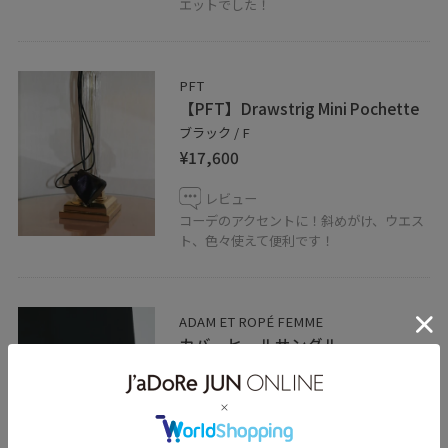
エットでした！
PFT
【PFT】Drawstrig Mini Pochette
ブラック / F
¥17,600
レビュー
コーデのアクセントに！斜めがけ、ウエス
ト、色々使えて便利です！
ADAM ET ROPÉ FEMME
カバーヒールサンダル
ブラック / 24.0
¥14,300
レビュー