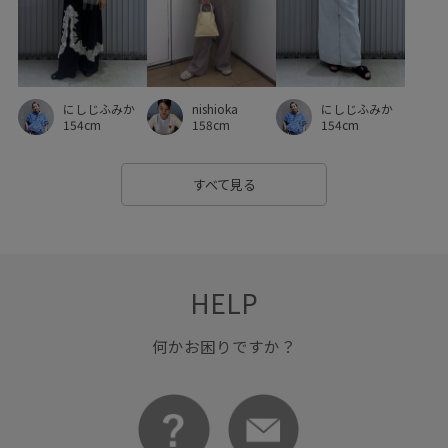
薄手
足捌きが楽
通気性
重厚感
長財布
にしじふみか
nishioka
にしじふみか
154cm
158cm
154cm
すべて見る
HELP
何かお困りですか？