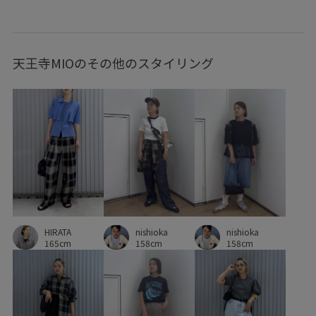
ステッチ
ストレスフリー
ストレッチ性
スリット
ソフトタッチ
デコルテがきれい
ドライ
ドレス
天王寺MIOのその他のスタイリング
バランスが良い
ファブリック
フェイクレザー
ヘルシー
ベーシック
ボリューム感
ポケット付き
ポリウレタン
ミニマムなデザイン
ミニマル
ミュール
モード
リピート購入
ルーズ
ルーズなシルエット
レイヤード
レイヤードスタイル
レザー調
上品
伸縮性
保温性
光沢感
天竺
女性らしさ
安定感
定番
小物
快適
HIRATA
nishioka
nishioka
165cm
158cm
158cm
快適な着心地
抜け感
柔らかい肌触り
柔らかい風合い
清涼感
美シルエット
落ち感