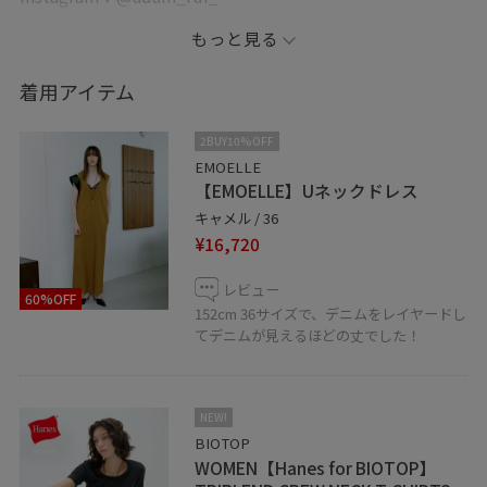
もっと見る
暖かくなりお出かけ日和ということで、ワンピースのレ
イヤードコーデをご紹介！
着用アイテム
デニムとTシャツじゃ何か物足りない、という時にワンピ
2BUY10%OFF
ースの重ね技が簡単オシャレでおススメです！
EMOELLE
【EMOELLE】Uネックドレス
キャメル / 36
ポケットあるのも嬉しいポイント◎
¥16,720
ぜひ店頭にてお試しください^ ^
レビュー
60%OFF
152cm 36サイズで、デニムをレイヤードし
天王寺ミオ店では下記の期間でポイントアップキャンペ
てデニムが見えるほどの丈でした！
ーンを行っております♩
◻︎JUN +5%ポイントアップ
↪︎5/25（月）-5/31（日）
NEW!
BIOTOP
◻︎MIO5倍ポイントアップ
WOMEN【Hanes for BIOTOP】
↪︎5/29（金）-5/31（日）