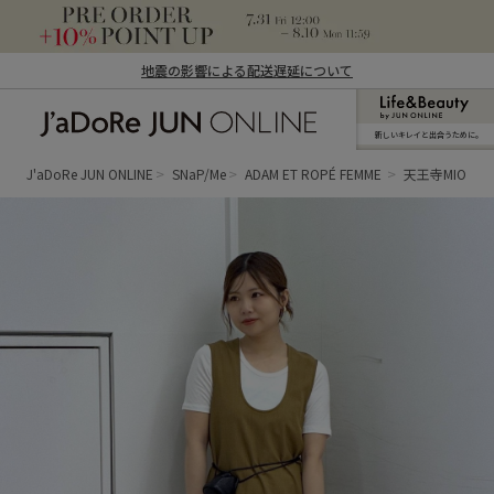
地震の影響による配送遅延について
新しいキレイと出合うために。
J'aDoRe JUN ONLINE（ジャドール ジュ
ン オンライン）
J'aDoRe JUN ONLINE
SNaP/Me
ADAM ET ROPÉ FEMME
天王寺MIO