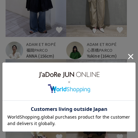
ADAM ET ROPÉ
ADAM ET ROPÉ
福岡PARCO
心斎橋PARCO
ANNA
(156cm)
Yukine
(164cm)