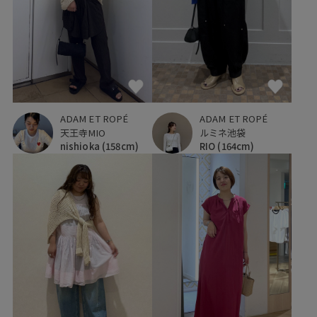
ADAM ET ROPÉ
ADAM ET ROPÉ
ルミネ池袋
天王寺MIO
RIO
(164cm)
nishioka
(158cm)