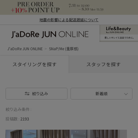
地震の影響による配送遅延について
新しいキレイと出合うために。
J'aDoRe JUN ONLINE（ジャドール ジュ
ン オンライン）
J'aDoRe JUN ONLINE
SNaP/Me (重厚感)
スタイリングを探す
スタッフを探す
絞り込み
新着順
絞り込み条件 :
投稿数 :
2193