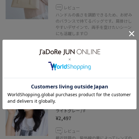
レビュー
ハンドルの長さを調節できるため、お好み
のバランスで持てるバッグです。肩掛けし
やすいデザインで、両手を空けたいシーン
にも活躍します◎
開口部は大きく開きながらもしっかり閉じ
られる仕様で、収納したアイテムを整理し
やすく、デイリー使いにぴったりのバッグ
です！
VIS
調光レンズ/ボストン型カラーファ
ッショングラス
ライトグレー / F
¥2,497
レビュー
最近話題の、紫外線の量によってレンズの