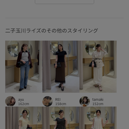
オフィス
オフィスカジュアル
オールインワン
オールシーズン
カジュアル
カットソー
二子玉川ライズのその他のスタイリング
カットソー素材
カップ付き
カラーバリエーション豊富
ギンガムチェック
クッション
サイズ調整
サッカー
シャツ
シャツ地
シワになりにくい
シンプル
シンプルなデザイン
ジャケット
スエード
スカート
スタイルアップ
スッキリ
ストラップ
ストレスフリー
タック
チャンキーヒール
ayu
REI
tamaki
デイリー使い
トレンド
ドライ
ドライタッチ
162cm
158cm
152cm
ハイウエスト
ハンドタオル
バランスが良い
パンツにもスカートにも
ピスタチオ
フェミニン