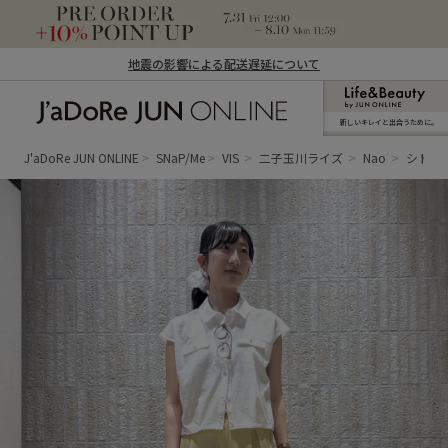
地震の影響による配送遅延について
新しいキレイと出合うために。
J'aDoRe JUN ONLINE（ジャドール ジュ
ン オンライン）
J'aDoRe JUN ONLINE
SNaP/Me
VIS
二子玉川ライズ
Nao
シトラ