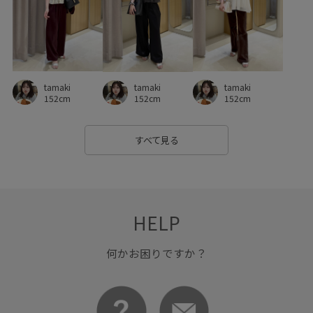
フレンチスリーブ
ブラウス
ブレスレット
ヘルシー
ベルト
ベーシック
ボリューム感
ポーチ
マーメイドスカート
ワイドシルエット
ワイドパンツ
tamaki
tamaki
tamaki
ワンピース
ヴィンテージ
ヴィンテージ感
上品
152cm
152cm
152cm
下着
伸縮性
光沢感
凹凸感
切り替え
すべて見る
合わせやすい
大人っぽい
女性らしい印象
安定感
幅広
接触冷感
春夏
普段使い
普段使いも出来る
歩きやすい
洗濯機で洗える
活躍するアイテム
HELP
涼しげ
着回しやすい
立体感
紫外線対策
何かお困りですか？
羽織としても使える
脚長効果
華やか
薄手
見た目以上の収納
財布
足長
透け感
長財布