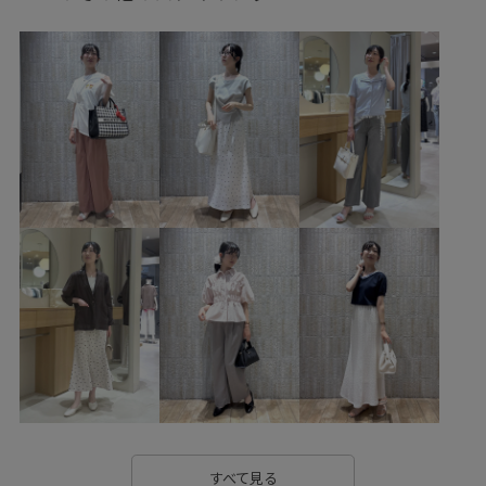
ファッション雑貨
サングラス
ヘアアクセサリー
シュシュ
BVA16040
BVF16010
BVH16200
BVS16300
BVX36080
BVZ16150
BVZ16220
Ssize_akisuda
Tシャツ
UVケア
VIS_2026SS_POLO2
vis_26ss_summergoods
vis_26ss_summertops
vis_br31
vis_junetops
vis_okazakisae_june
vis_okazakisae_may
vis_pickuppants
vis_pickuptops
WEB限定
Web限定カラー
Wshoes_pickup
お手入れしやすい
きちんと感
きれいめ
こなれ感
さらっとした素材
さらりとした
ふんわり
アメリカンスリーブ
すべて見る