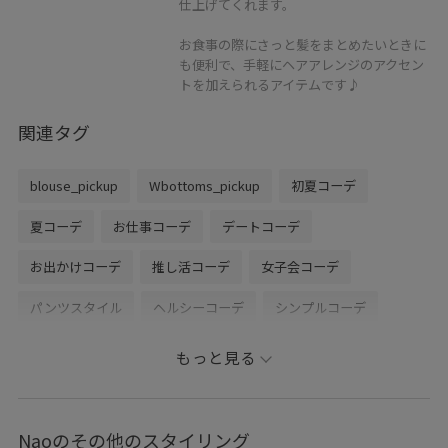
仕上げてくれます。
お食事の際にさっと髪をまとめたいときに
も便利で、手軽にヘアアレンジのアクセン
トを加えられるアイテムです♪
関連タグ
blouse_pickup
Wbottoms_pickup
初夏コーデ
夏コーデ
お仕事コーデ
デートコーデ
お出かけコーデ
推し活コーデ
女子会コーデ
パンツスタイル
ヘルシーコーデ
シンプルコーデ
きれいめコーデ
VIS
ナチュラル
ブルべ夏
敏感
もっと見る
高身長
トップス
シャツ/ブラウス
キャミソール
パンツ
バッグ
トートバッグ
シューズ
サンダル
Naoのその他のスタイリング