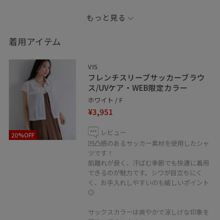
トップスはサッカー素材、パンツは接触冷感素材を使用
もっと見る
しており、暑い季節も快適に着用できます。
足元をパンプスやローファーに変えれば、通勤スタイル
着用アイテム
にも◎
VIS
カラーアイテムに挑戦したい方は、トップスよりも取り
フレンチスリーブサッカーブラウ
入れやすいボトムスから始めるのもおすすめ。
ス/UVケア・WEB限定カラー
コーディネートのアクセントになりながら、普段のスタ
ホワイト / F
¥3,951
イリングにもなじみやすいカラーです♪
レビュー
20%OFF
参考になれば嬉しいです！
凹凸感のあるサッカー素材を使用したシャ
ツです！
肌離れが良く、汗ばむ季節でも快適に着用
＿＿＿＿＿＿＿＿＿＿＿＿＿＿＿＿＿＿＿＿
できるのが魅力です。シワが目立ちにく
LINEで在庫のお問い合わせや商品、
く、お手入れしやすいのも嬉しいポイント
コーディネートのご相談など
◎
是非お気軽にお問い合わせください◎
サックスカラーは爽やかで涼しげな印象を
LINEで二子玉川ライズVISスタッフにご相談は【友だち追