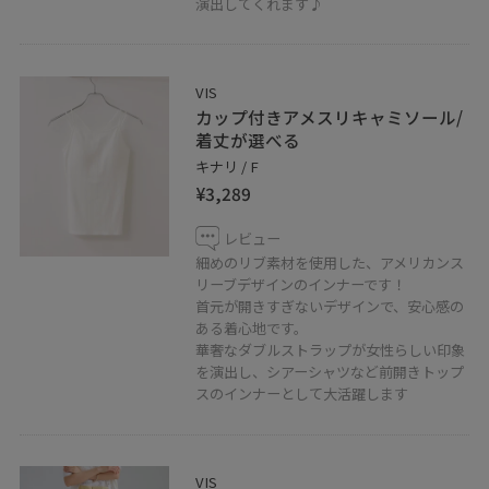
演出してくれます♪
加】をタップ！！
VIS
カップ付きアメスリキャミソール/
着丈が選べる
＿＿＿＿＿＿＿＿＿＿＿＿＿＿＿＿＿＿＿
キナリ / F
¥3,289
お気に入りのショップ、スタッフ、スタイリングは
レビュー
♡を押していただければ【お気に入り】から
細めのリブ素材を使用した、アメリカンス
すぐにご覧いただけます◎
リーブデザインのインナーです！
＿＿＿＿＿＿＿＿＿＿＿＿＿＿＿＿＿＿＿
首元が開きすぎないデザインで、安心感の
ある着心地です。
華奢なダブルストラップが女性らしい印象
二子玉川ライズショッピングセンター
を演出し、シアーシャツなど前開きトップ
タウンフロント4F
スのインナーとして大活躍します
〒158-0094 東京都世田谷区玉川2-21-1
TEL 03-5716-1535
営業時間 10:00~20:00
VIS