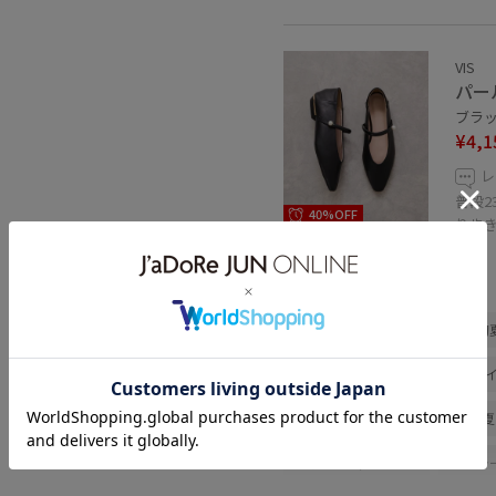
VIS
パー
ブラック
¥4,1
レ
普段2
40%OFF
り歩
関連タグ
初春コーデ
春コーデ
初
大人カジュアル
パンツスタ
VIS
ストレート
ブルべ夏
ジャケット/アウター
テーラ