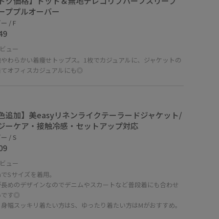
トク価格】ドット＆無地テレコリブハーフスリーブ
ーププルオーバー
 / F
49
ビュー
地やわらかい着痩せトップス。1枚でカジュアルに、ジャケットの
着てオフィスカジュアルにも◎
色追加】美easyリネンライクテーラードジャケット/
ジーケア・接触冷感・セットアップ対応
 / S
09
ビュー
cmでSサイズを着用。
が長めのデザインなのでデニムやスカートなど普段着にも合わせ
いです◎
・身幅スッキリ着たい方はS、ゆったり着たい方はMがおすすめ。