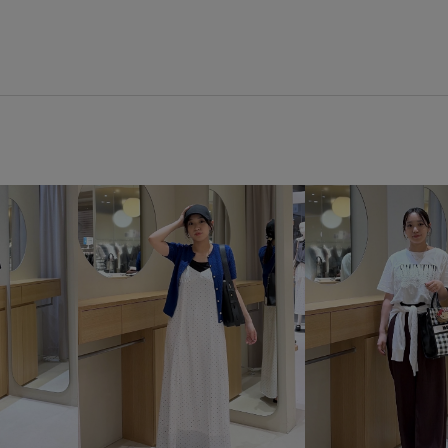
シューズ
パンプス
BVA3
BVX36050
26officecasual
LightAiry
Ssize_akisuda
vis_26ss_summertops
VIS_
vis_pickuppants
vis_pickup
Wtops_pickup
お手入れしや
さらっとした肌触り
さらり
イージーケア
オフィス
カットソー素材
カラーバリ
スカーフ
スッキリ
スッ
ソフトタッチ
タック
ダ