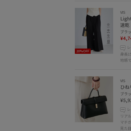
VIS
Li
速乾
ブラック
¥4,7
レ
20%OFF
身長1
地感
VIS
ひね
ブラック
¥5,9
レ
リア
マチ
見た