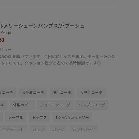
ルメリージェーンパンプス/バブーシュ
 / M
51
ビュー
3.5の靴を履いています。今回はMサイズを着用。ホールド感があ
きやすいです。クッション性があるので長時間履けます◎
夏コーデ
お仕事コーデ
就活コーデ
女子会コーデ
イル
体型カバー
フェミニンコーデ
シンプルコーデ
ノーマル
トップス
Tシャツ/カットソー
ードジャケット
パンツ
バッグ
ハンドバッグ