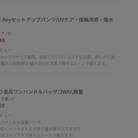
ght Airyセットアップパンツ/UVケア・接触冷感・吸水
 / S
43
ビュー
58cmでSサイズ着用。足首ぐらいのジャストな丈感。柔らかい生
で履き心地抜群◎ 組み合わせ次第で様々なシーンで使えます。
り金具ワンハンドルバッグ/2WAY,軽量
系 / F
29
ビュー
ルバイした大容量バッグ。
が広くペットボトルや折り畳み傘が入ります◎
目はコンパクトで様々なシーンで使えます。