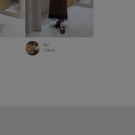
REI
158cm