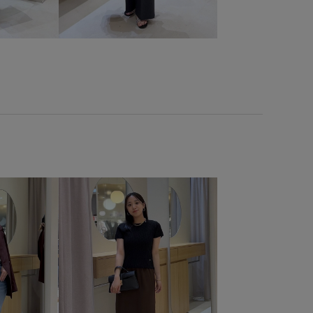
フォーマル
フォーマルシーン
ブラウス
ベルト
ックスシルエット
ポケット付き
ポリエステル
マーメイドスカート
リネン
リブ
ワイドパンツ
性
使い勝手がいい
入園式
冷んやり
卒園式入学式
取り外し可能なショルダー
吸水速乾
幅広
弁当箱
ン
洗濯OK
洗濯機で洗える
爽やか
着心地が良い
的
美easy
美easy_linen_ALL
美easyリネンライク
手
軽い着心地
透け感
長財布
限定カラー