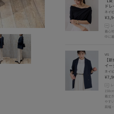
【夏
ドレ
ネイビー
¥3,9
レ
着心
中に
VIS
【新
イー
ネイビー
¥7,9
レ
158
着丈
やす
肩幅