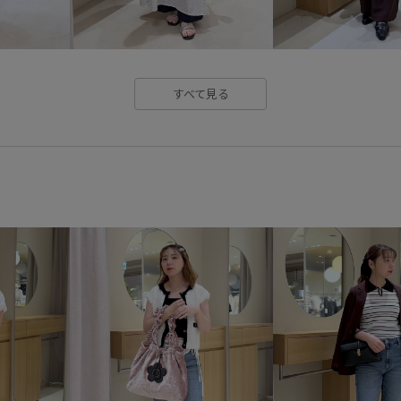
ニュアンスがある
ビスチェ
ベーシック
ペプラム
ボ
マニッシュ
マルチに活躍
すべて見る
ワイドボトム
上品
伸縮
卒業式入学式
取り外し可能
接触冷感
日傘
毎シーズ
知的
程よいゆとり
立体
美シルエット
華やか
薄
高級感