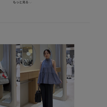
もっと見る
6030
BVM36140
BVS36200
BVV36100
26SSceremony
2WAYで使える
BVX36050_BVX44050
Tシャツ
UVケア
VIS_2026SS_POLO2
vis_26ssbag
ceremony_2026
vis_okazakisae_june
vis_okazakisae_may
tops
vis_shikanoma
VIS_smallsize
Web限定カラー
すい
お気に入りアイテム_pickup
きちんと感
とした
みんながチェックしているアイテム_pickup
オフィスカジュアル
カジュアル
カットソー
エーション豊富
キャミワンピース
ジャケット
スカート
キリ見え
セット
セットアップ
セットアップ対象商品
ウン
デイリーで活躍
デニムに合わせる
トレンド