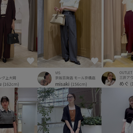
OUTLET
VIS
ング上大岡
京阪百貨店 モール京橋店
めぐ
u
misaki
(
(162cm)
(156cm)