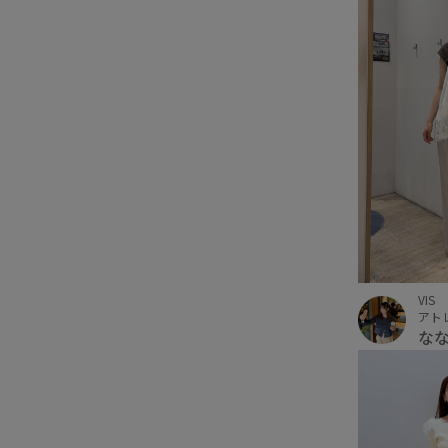
VIS
アト
な