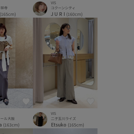
VIS
吉祥寺
コクーンシティ
J U R I
(165cm)
(160cm)
VIS
モール大阪
二子玉川ライズ
ka
Etsuko
(163cm)
(165cm)