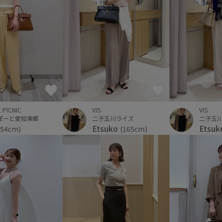
 PICNIC
VIS
VIS
ぽーと愛知東郷
二子玉川ライズ
二子玉
Etsuko
Etsu
154cm)
(165cm)