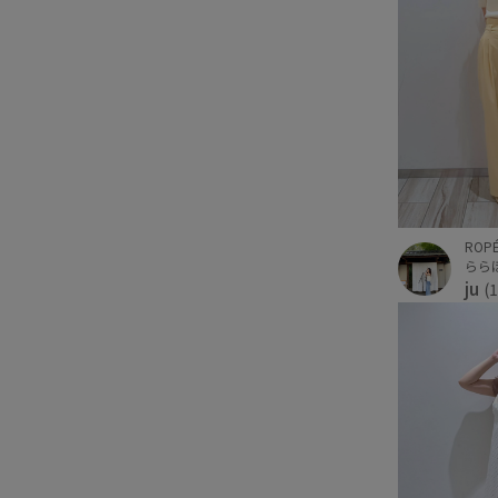
ROPÉ
らら
ju
(