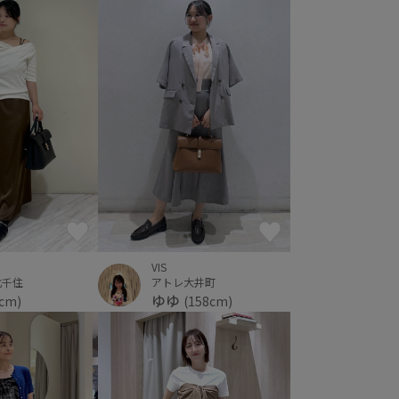
VIS
北千住
アトレ大井町
ゆゆ
6cm)
(158cm)