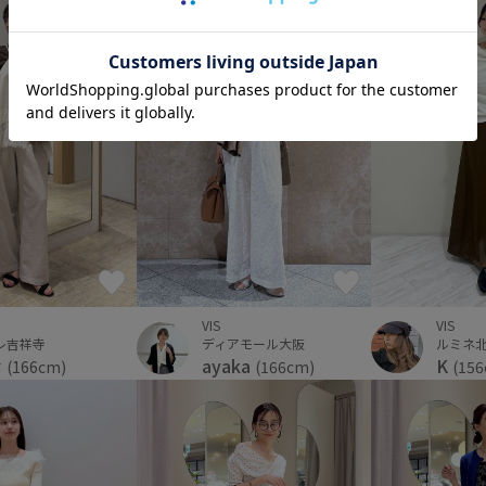
VIS
VIS
レ吉祥寺
ルミネ
ディアモール大阪
な
K
ayaka
(166cm)
(15
(166cm)