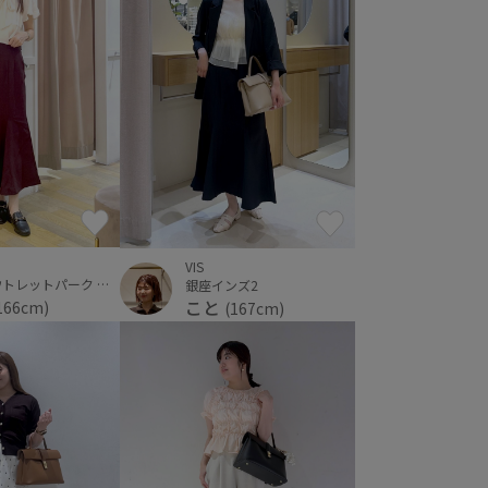
VIS
三井アウトレットパーク 仙台港
銀座インズ2
こと
166cm)
(167cm)