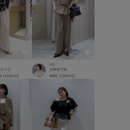
VIS
川ライズ
天神地下街
ko
eric
(165cm)
(166cm)