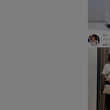
VIS
アト
eri