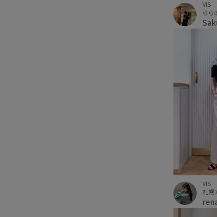
VIS
らら
Sa
VIS
札幌
ren