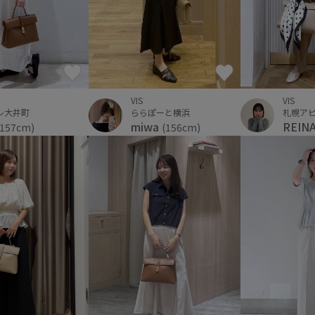
VIS
VIS
レ大井町
ららぽーと横浜
札幌ア
miwa
REIN
(157cm)
(156cm)