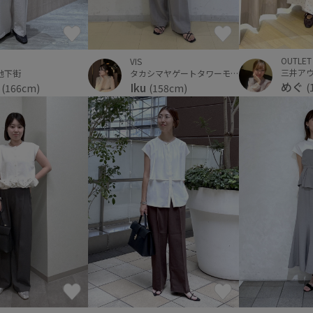
OUTLET
VIS
地下街
タカシマヤゲートタワーモール
めぐ
c
Iku
(
(166cm)
(158cm)