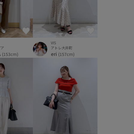
VIS
ピア
アトレ大井町
A
eri
(153cm)
(157cm)