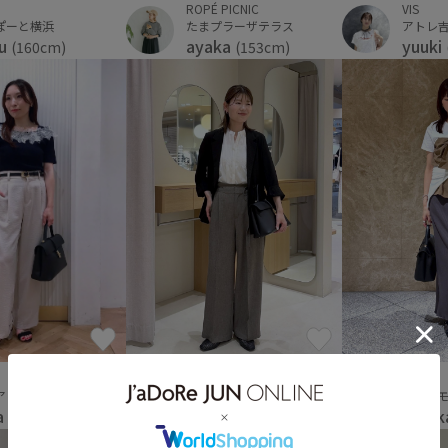
VIS
ROPÉ PICNIC
アトレ
ぽーと横浜
たまプラーザテラス
yuuki
ku
ayaka
(160cm)
(153cm)
VIS
VIS
銀座インズ2
ディア
アピア
こと
tana
a
(167cm)
(156cm)