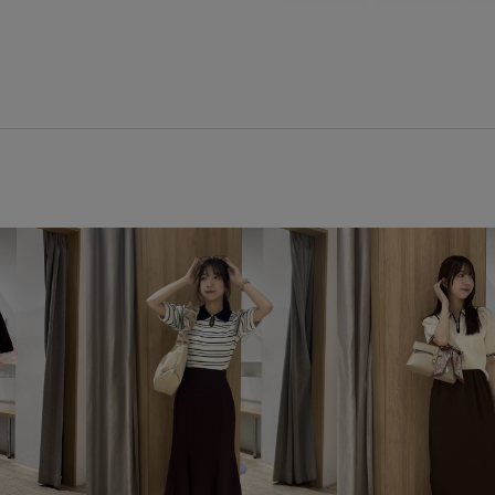
BVZ16320
blouse_pickup
vispolo26vol6
VIS_2026SS
vis_br31
vis_okazakisae_ju
きれいめ
こなれ感
さら
カジュアル
キャップ
ギ
コーディネートのアクセント
スカート
スッキリ
スッ
デザインがポイント
トレン
ビスチェ
フィット感
フ
ベルト
ベーシック
ベー
ワンピース
伸縮性
低反