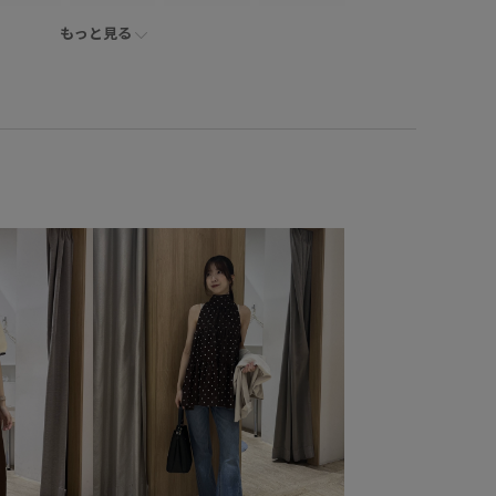
もっと見る
Exclusive_GW
ICEBEAUTY
Tシャツ
UVケア
_POLO2
vis_26ss_summergoods
vis_26ss_summertops
ne
Wbag_pickup
お手入れしやすい
きちんと感
っと着れる
さらりとした
ふかふか
インソール
ンガムチェック
クッション
クッション性
シャツ
シンプル
シンプルコーデ
ジャケット
キリ見え
ストラップ
ストーン
タック
チェーン
ド
トレンド感
ニット
ニット素材
ハリ感
ェミニン
フレンチスリーブ
ブラウス
ブラジャー
シックカラー
ラインストーン
ロゴ刺繍
ワイドデニム
発
別注
別注アイテム
女性らしい印象
幅広