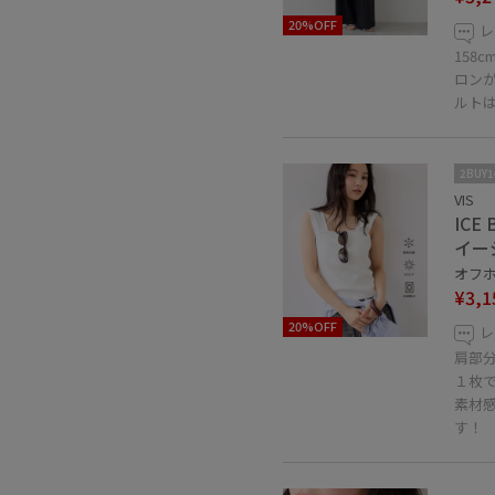
20%OFF
レ
158
ロン
ルト
2BUY
VIS
IC
イー
オフホ
¥3,1
20%OFF
レ
肩部
１枚
素材
す！