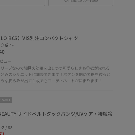
受付時間 10:00〜19:00
OLO BCS】VIS別注コンパクトシャツ
系 / F
40
ビュー
スリーブなので細見え効果を出しつつ可愛らしさも◎裾が絞れる
お好みのシルエットに調整できます！ボタンを閉めて裾を絞ると
ような膨らみが出て１枚でもコーディネートが決まります！
10%OFF
E BEAUTY サイドベルトタックパンツ/UVケア・接触冷
 / SS
71