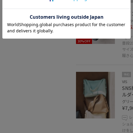
VIS
ライ
ブラック
¥4,6
レ
30%OFF
普段2
サイ
履き
予約
VIS
SN
ルダ
グリーン
¥7,9
レ
ショ
けを