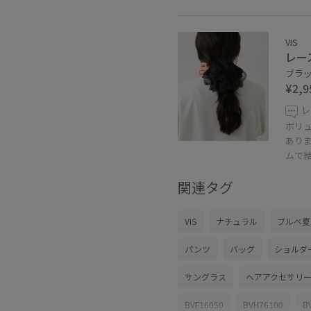
VIS
レー
ブラック
¥2,9
レ
ボリュ
あり
ムで
関連タグ
VIS
ナチュラル
ブルべ夏
パンツ
バッグ
ショルダ
サングラス
ヘアアクセサリ
BVF16050
BVH76100
B