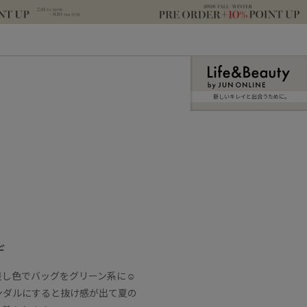
新しいキレイと出合うために。
デ
色でバッグをグリーン系に☺︎︎︎︎
ンダルにすると抜け感が出て夏の