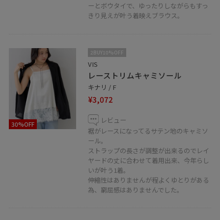
ーとボウタイで、ゆったりしながらもすっ
きり見えが叶う着映えブラウス。
2BUY10%OFF
VIS
レーストリムキャミソール
キナリ / F
¥3,072
レビュー
30%OFF
裾がレースになってるサテン地のキャミソ
ール。
ストラップの長さが調整が出来るのでレイ
ヤードの丈に合わせて着用出来、今年らし
いが叶う1着。
伸縮性はありませんが程よくゆとりがある
為、窮屈感はありませんでした。