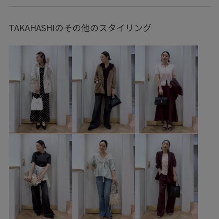
ヘルシーコーデ
フェミニンコーデ
きれいめコーデ
VIS
ナチュラル
イエベ秋
混合
トップス
TAKAHASHIのその他のスタイリング
シャツ/ブラウス
キャミソール
ジャケット/アウター
テーラードジャケット
パンツ
デニムパンツ
バッグ
ショルダーバッグ
シューズ
パンプス
BVA36020
BVF16080
BVH16210
BVS16170
BVV36110
BVX36040
26officecasual
26SSceremony
2WAYで使える
Aライン
outer_pickup
Ssize_akisuda
Tシャツ
vis_26ss_summergoods
vis_26ss_summertops
vis_br31
VIS_ceremony_2026
vis_junetops
vis_okazakisae_june
vis_okazakisae_may