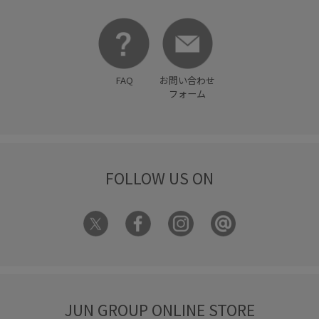
歩きやすい
毎シーズン
洗濯OK
洗濯機で洗える
爽やか
着心地が良い
着映え
立体感
細見え
細身のパンツ
美easy
美easy_linen_ALL
FAQ
お問い合わせ
美シルエット
自宅で洗える
華やか
落ち感
薄手
フォーム
軽い着心地
透け感
靴下
FOLLOW US ON
JUN GROUP ONLINE STORE