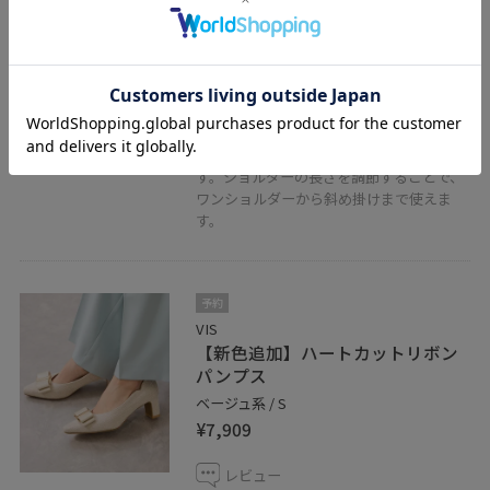
¥7,909
レビュー
取り外しが可能な保冷機能ポーチつきショ
ルダーバッグ。A4の収納もOK！
バッグ自体がとても軽く、お仕事から普段
使いまで幅広く使えるシンプルトートで
す。ショルダーの長さを調節することで、
ワンショルダーから斜め掛けまで使えま
す。
予約
VIS
【新色追加】ハートカットリボン
パンプス
ベージュ系 / S
¥7,909
レビュー