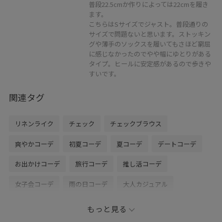
普段22.5cmか作りによっては22cmを履き
ます。
こちらはSサイズでジャスト。普段通りの
サイズで問題ないと思います。ストッキン
グや薄手のソックスを履いてもさほど窮屈
に感じなかったのでやや幅にゆとりがある
タイプ。ヒールに安定感があるので歩きや
すいです。
関連タグ
リネンライク
チェック
チェックブラウス
爽やかコーデ
初夏コーデ
夏コーデ
デートコーデ
お出かけコーデ
旅行コーデ
推し活コーデ
女子会コーデ
雨の日コーデ
大人カジュアル
パンツスタイル
体型カバー
カジュアルコーデ
もっと見る