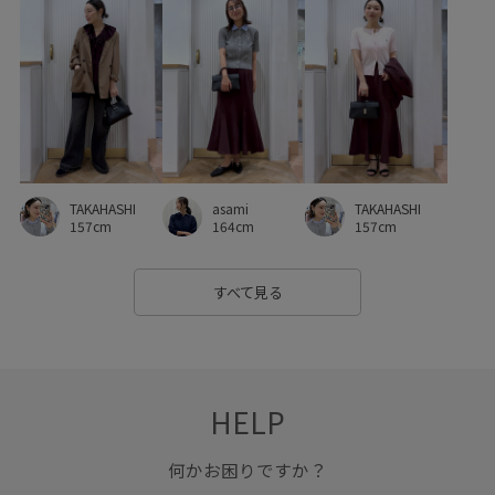
ソフトタッチ
チェック柄
チャンキーヒール
チュニック
チュニック丈
ツイード素材
テーパード
デイリーで活躍
デニム生地
ビスチェ
フィット感
フリル
ブラウス
ベーシック
ボウタイ
ボリューム感
ポインテッドトゥ
ポリエステル
TAKAHASHI
TAKAHASHI
asami
マニッシュ
マルチに活躍
マーメイドスカート
157cm
157cm
164cm
ラインが美しい
リネン
リラックス感
レイヤード
すべて見る
レディライク
レース
ロングシーズン
ワイドパンツ
ワイドボトム
ワンピース
上品
伸縮性
低反発
光沢感
冷んやり
卒業式入学式
大人っぽい
HELP
安定感
幅広
接触冷感
柔らかな雰囲気
何かお困りですか？