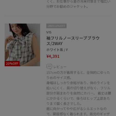
くく、お仕事から夏の冷房対策まで幅広い
分野でお勧めのジャケット。
2BUY10%OFF
VIS
袖フリルノースリーブブラウ
ス/2WAY
ホワイト系 / F
¥4,391
20%OFF
レビュー
157cmの方が着用すると、全体的にゆった
りめのサイズ感。
身幅はしっかり余裕があり、体のラインを
拾いにくく、肩の切り替えがなく、フリル
部分が肩まわりを自然にカバー。 着丈は腰
にかかるくらいで、後ろはヒップ上部あた
りまで届く長さでした。
裾に向かってやや広がるシルエットなの
で、窮屈感なく着られます。首元のギャザ