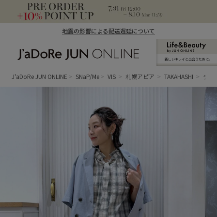
地震の影響による配送遅延について
新しいキレイと出合うために。
J'aDoRe JUN ONLINE（ジャドール ジュ
ン オンライン）
J'aDoRe JUN ONLINE
SNaP/Me
VIS
札幌アピア
TAKAHASHI
チェ