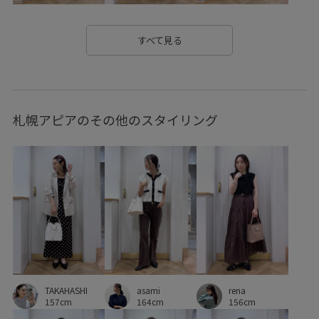
VIS_smallsize
Wbag_pickup
Wpickup_items
あたたかい
お手入れしやすい
きちんと感
こなれ感
すべて見る
さらっとした素材
さらりとした
イージーケア
オケージョン
オフィス
オフィスカジュアル
札幌アピアのその他のスタイリング
オーバーサイズ
オールシーズン
カジュアル
カラーバリエーション豊富
クッション
コットン
コントラスト
サテン
シャツ
シャツ地
シンプル
シンプルコーデ
ジャケット
スカート
スキニーシルエット
スタイルアップ
スッキリ
ストッキング
ストレスフリー
ストレートデニム
TAKAHASHI
asami
ストレートパンツ
スラックス
セットアップ
rena
157cm
164cm
156cm