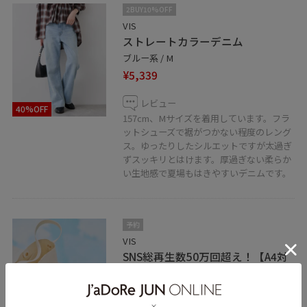
2BUY10%OFF
VIS
ストレートカラーデニム
ブルー系 / M
¥5,339
レビュー
40%OFF
157cm、Mサイズを着用しています。フラ
ットシューズで裾がつかない程度のレング
ス。ゆったりしたシルエットですが太過ぎ
ずスッキリとはけます。厚過ぎない柔らか
い生地感で夏場もはきやすいデニムです。
予約
VIS
SNS総再生数50万回超え！【A4対
応】保冷機能つきショルダートー
トバッグ
キナリ / F