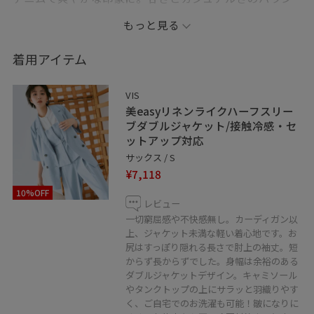
スがちょうどいい、大人の休日コーデです。
もっと見る
●Instagram→vis_takahashi
着用アイテム
●WEAR→namie5865
VIS
●記載のないものにつきましては私物となります。
美easyリネンライクハーフスリー
●JUNのアプリではお気に入りのスタッフ、ショップを
ブダブルジャケット/接触冷感・セ
ットアップ対応
《フォロー》して頂くことが出来ます。
サックス / S
お好きなスタイリングは、ハートをタップで《お気に入
¥7,118
り》からすぐにご覧いただけますのでとても便利です♡
10%OFF
是非ご活用下さい！
レビュー
●LINEで在庫のお問い合わせや商品、コーディネートの
一切窮屈感や不快感無し。カーディガン以
上、ジャケット未満な軽い着心地です。お
ご相談など是非お気軽にお問い合わせくださいませ。
尻はすっぽり隠れる長さで肘上の袖丈。短
LINEで札幌アピアVISスタッフにご相談は【友だち追加】
からず長からずでした。身幅は余裕のある
をタップ！
ダブルジャケットデザイン。キャミソール
やタンクトップの上にサラッと羽織りやす
く、ご自宅でのお洗濯も可能！皺になりに