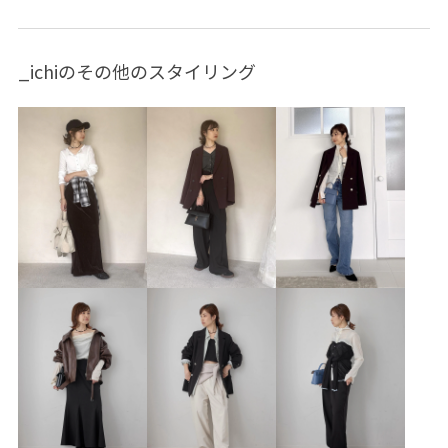
推し活コーデ
大人カジュアル
体型カバー
カジュアルコーデ
ヘルシーコーデ
フェミニンコーデ
_ichiのその他のスタイリング
シンプルコーデ
コラボアイテム
VIS
ナチュラル
イエベ春
乾燥
低身長
トップス
Tシャツ/カットソー
ジャケット/アウター
テーラードジャケット
バッグ
ショルダーバッグ
シューズ
サンダル
BVA16040
BVM76200
BVV36100
BVX36070
0318PRESS対象商品
26officecasual
26SSceremony
26_31collaboration
26_summervaluestyle
2WAYで使える
BVX44070_BVX36070
hellokitty_vis
Ssize_akisuda