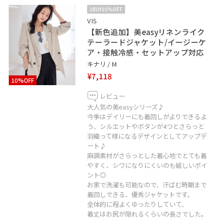
ご参照下さい。
2BUY10%OFF
・
VIS
【新色追加】美easyリネンライク
※掲載のないものは私物となります。
テーラードジャケット/イージーケ
ア・接触冷感・セットアップ対応
キナリ / M
¥7,118
10%OFF
レビュー
大人気の美easyシリーズ♪
今季はデイリーにも着回しがよりできるよ
う、シルエットやボタンが4つとさらっと
羽織って様になるデザインとしてアップデ
ート♪
麻調素材がさらっとした着心地でとても着
やすく、シワになりにくいのも嬉しいポイ
ント◎
お家で洗濯も可能なので、汗ばむ時期まで
着回しできる、優秀ジャケットです。
全体的に程よくゆったりしていて、
着丈はお尻が隠れるくらいの長さでした。