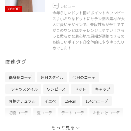
レビュー
30%OFF
今年らしいドット柄がポイントのワンピー
ス♪小ぶりなドットにサテン調の素材が大
人可愛いデザインで、普段甘めが苦手です
がこのワンピはチャレンジしやすい！さら
っと柔らかな着心地で肩紐が調整できるの
も嬉しいポイント◎全体的にややゆったり
めでした！
関連タグ
低身長コーデ
休日スタイル
今日のコーデ
Tシャツスタイル
ワンピース
ドット
キャップ
骨格ナチュラル
イエベ
154cm
154cmコーデ
初夏コーデ
夏コーデ
デートコーデ
お出かけコーデ
旅行コーデ
アウトドアコーデ
フェスコーデ
もっと見る