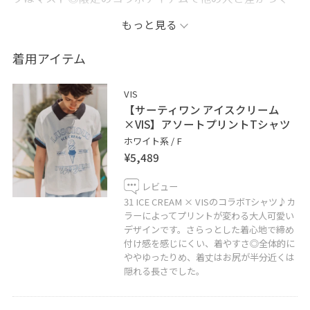
こともこちらのTシャツはオススメです。小物はブラック
もっと見る
でスッキリまとめた夏の大人カジュアルコーデ。
着用アイテム
・
・
VIS
・
【サーティワン アイスクリーム
気軽にフォロー、お気に入り登録♡して下さい♪
×VIS】アソートプリントTシャツ
ホワイト系 / F
¥5,489
✔︎WEAR
レビュー
account→_ichi
31 ICE CREAM × VISのコラボTシャツ♪カ
・
ラーによってプリントが変わる大人可愛い
デザインです。さらっとした着心地で締め
最近インスタはじめました♪@_ichi___v
付け感を感じにくい、着やすさ◎全体的に
・
ややゆったりめ、着丈はお尻が半分近くは
・
隠れる長さでした。
※室内での撮影画像は光の当たり具合で色味が異なって
見える場合がございます為、商品の色味は公式の画像を