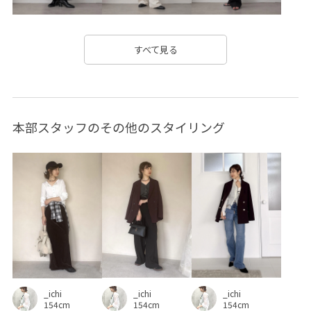
Tシャツ
VIS_26SS
vis_26ssbag
vis_26ss_summergoods
vis_26ss_summertops
すべて見る
vis_br31
VIS_ceremony_2026
vis_okazakisae_june
vis_okazakisae_may
vis_shikanoma
VIS_smallsize
本部スタッフのその他のスタイリング
WEB限定
Web限定カラー
Wpickup_items
Wshoes_pickup
おしりが隠れる
お手入れしやすい
お気に入りアイテム_pickup
きちんと感
きれいめ
こなれ感
さらりとした
みんながチェックしているアイテム_pickup
イラスト
イージーケア
エコバッグ
オフィス
_ichi
_ichi
オフィスカジュアル
オーバーサイズ
カジュアル
_ichi
154cm
154cm
154cm