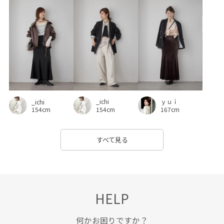
カットソー
カラーデニム
キャミワンピース
クッション
コラボ
サイズ調整
サテン
シワになりにくい
ジャケット
スエード
スカート
スカーフ
スタイルアップ
ストラップ
セットアップ
セットアップ対象商品
ソフトタッチ
チャンキーヒール
_ichi
ｙｕｉ
_ichi
デイリーで活躍
デニムに合わせる
トレンド
ニット
154cm
167cm
154cm
ニュアンスがある
ハンカチ
パンツ
すべて見る
パンツにもスカートにも
ビスチェ
フォーマル
フォーマルシーン
ブラウス
プリントTシャツ
ベーシック
ペプラム
ボックスシルエット
ポスター
HELP
ポップ
ポリエステル
ポーチ
マニッシュ
何かお困りですか？