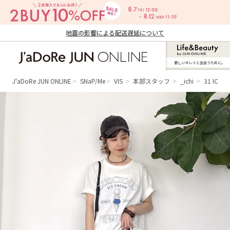
地震の影響による配送遅延について
新しいキレイと出合うために。
J'aDoRe JUN ONLINE（ジャドール ジュ
ン オンライン）
J'aDoRe JUN ONLINE
SNaP/Me
VIS
本部スタッフ
_ichi
31 ICE 