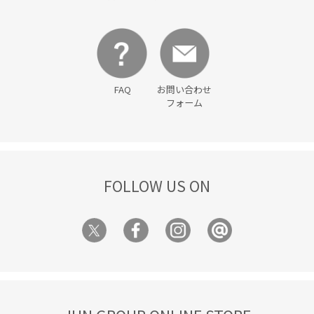
マルチに活躍
マーブル
マーメイドスカート
リネン
ワイドパンツ
ワイドボトム
ヴィンテージ
ヴィンテージ感
入園式
冷んやり
別注
FAQ
お問い合わせ
卒園式入学式
卒業式入学式
取り外し可能
フォーム
取り外し可能なショルダー
安定感
幅広
抜け感
接触冷感
歩きやすい
毎シーズン
洗濯OK
洗濯機で洗える
涼しげ
着心地が良い
程よい肉感
FOLLOW US ON
美easy
美easy_linen_ALL
美easyリネンライク
美シルエット
華やか
薄手
財布
軽い着心地
透け感
長財布
限定カラー
靴下
高級感