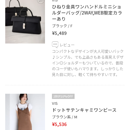
ひねり金具ワンハンドルミニショ
ルダーバッグ/2WAY,WEB限定カラ
ーあり
ブラック / F
¥5,489
レビュー
コンパクトなデザインが大人可愛いバック
♪シンプル、でも上品さもある高見えデザ
イン◎ショルダーもついているので、普段
のコーデ使いもハマります。しっかりした
見た目に対し、軽くて持ちやすいです。
2BUY10%OFF
VIS
ドットサテンキャミワンピース
ブラウン系 / M
¥5,536