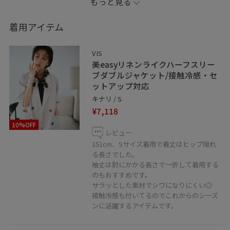
もっと見る
になるように。
着用アイテム
＿＿＿＿＿＿＿＿＿＿＿＿＿＿＿＿＿＿＿＿
LINEで在庫のお問い合わせや商品、
VIS
コーディネートのご相談など
美easyリネンライクハーフスリー
是非お気軽にお問い合わせください◎
ブダブルジャケット/接触冷感・セ
ットアップ対応
LINEで二子玉川ライズVISスタッフにご相談は【友だち追
キナリ / S
加】をタップ！！
¥7,118
10%OFF
レビュー
151cm、Sサイズ着用で着丈はヒップ隠れ
る長さでした。
袖丈は肘にかかる長さで一折して着用する
＿＿＿＿＿＿＿＿＿＿＿＿＿＿＿＿＿＿＿
のもおすすめです。
サラッとした素材でシワになりにくい◎
お気に入りのショップ、スタッフ、スタイリングは
接触冷感も付いてるのでこれからのシーズ
ンに活躍するアイテムです。
♡を押していただければ【お気に入り】から
すぐにご覧いただけます◎