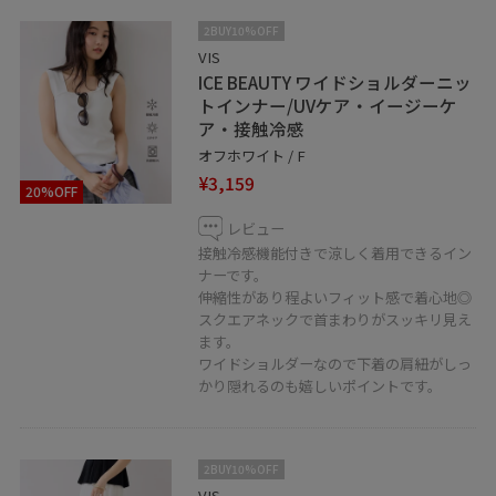
＿＿＿＿＿＿＿＿＿＿＿＿＿＿＿＿＿＿＿
2BUY10%OFF
VIS
二子玉川ライズショッピングセンター
ICE BEAUTY ワイドショルダーニッ
タウンフロント4F
トインナー/UVケア・イージーケ
〒158-0094 東京都世田谷区玉川2-21-1
ア・接触冷感
TEL 03-5716-1535
オフホワイト / F
¥3,159
営業時間 10:00~20:00
20%OFF
＿＿＿＿＿＿＿＿＿＿＿＿＿＿＿＿＿＿＿
レビュー
接触冷感機能付きで涼しく着用できるイン
ナーです。
伸縮性があり程よいフィット感で着心地◎
スクエアネックで首まわりがスッキリ見え
ます。
ワイドショルダーなので下着の肩紐がしっ
かり隠れるのも嬉しいポイントです。
2BUY10%OFF
VIS