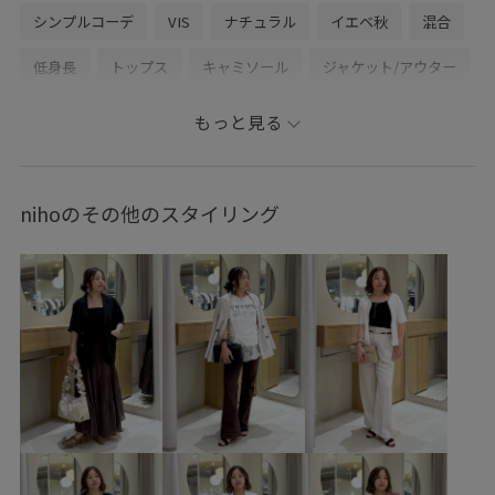
シンプルコーデ
VIS
ナチュラル
イエベ秋
混合
低身長
トップス
キャミソール
ジャケット/アウター
テーラードジャケット
スカート
バッグ
もっと見る
トートバッグ
シューズ
パンプス
アクセサリー
ネックレス
BVA16010
BVC36160
BVF16050
nihoのその他のスタイリング
BVV36110
BVX36080
BVZ16080
26officecasual
ICEBEAUTY
outer_pickup
Tシャツ
UVケア
VIS_2026SS_POLO2
vis_26ss_summertops
vis_br31
vis_okazakisae_june
vis_okazakisae_may
Wpickup_items
Wshoes_pickup
お手入れしやすい
きちんと感
きれいに見える
きれいめ
こなれ感