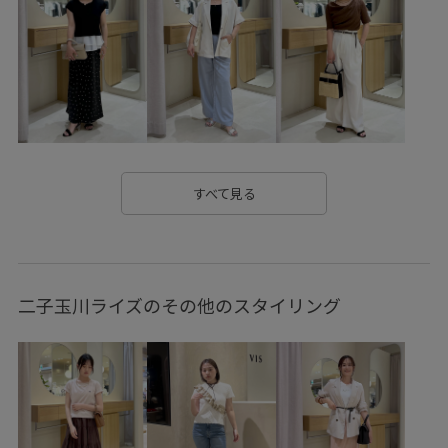
さらりとした
やや長め
イージーケア
オフィス
オールシーズン
カジュアル
カットソー
クッション
シャツ
シンプル
シンプルなトップス
ジャケット
スッキリ
スッキリ見え
ストレートパンツ
スラックス
セットアップ
ソフトタッチ
チェーン
すべて見る
デイリーで活躍
デイリー使い
デニムとの相性抜群
ニット
ニット素材
ネイル
ハンドタオル
二子玉川ライズのその他のスタイリング
バランスが良い
パンツ
ビスチェ
ピスタチオ
ブラウス
ブラジャー
ベーシック
ポリエステル
ポーチ
マニッシュ
マルチに活躍
マーメイドスカート
リネン
ロングスカート