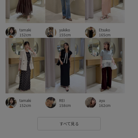
ワイドパンツ
ワイドボトム
ワンピース
ヴィンテージ
ヴィンテージ感
上品
伸縮性
tamaki
yukiko
低反発
冷んやり
女性らしさ
幅広
抜け感
Etsuko
152cm
155cm
165cm
接触冷感
普段使いも出来る
歩きやすい
毎シーズン
洗濯OK
洗濯機で洗える
甲高
疲れにくい
着心地が良い
立体感
細見え
美easy
美easy_linen_ALL
美シルエット
薄手
衝撃吸収
見た目以上の収納
財布
軽い着心地
透け感
REI
ayu
tamaki
長財布
靴下
158cm
162cm
152cm
すべて見る