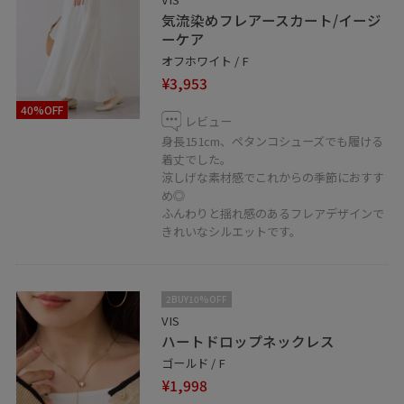
気流染めフレアースカート/イージ
ーケア
オフホワイト / F
¥3,953
40%OFF
レビュー
身長151cm、ペタンコシューズでも履ける
着丈でした。
涼しげな素材感でこれからの季節におすす
め◎
ふんわりと揺れ感のあるフレアデザインで
きれいなシルエットです。
2BUY10%OFF
VIS
ハートドロップネックレス
ゴールド / F
¥1,998