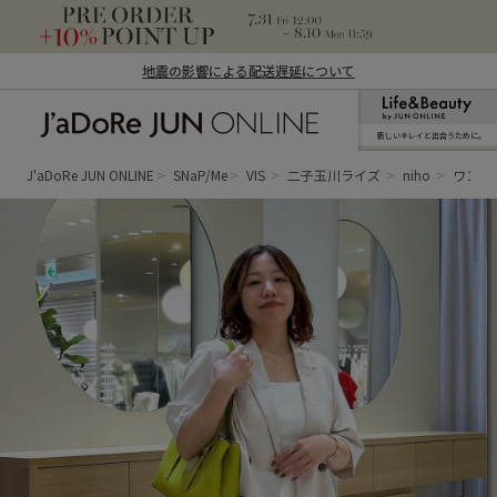
地震の影響による配送遅延について
新しいキレイと出合うために。
J'aDoRe JUN ONLINE（ジャドール ジュ
ン オンライン）
J'aDoRe JUN ONLINE
SNaP/Me
VIS
二子玉川ライズ
niho
ワント