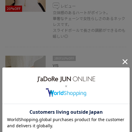
レビュー
20%OFF
立体感のあるハートがポイント。
華奢なチェーンで女性らしさのあるネック
レスです。
スライドボールで長さの調節ができるのも
嬉しい◎
2BUY10%OFF
VIS
グルカフラットシューズ
キナリ / S
¥4,151
レビュー
40%OFF
普段23cm、Sサイズでジャストサイズでし
た。
クッションもしっかりあるので履き心地も
◎
グルカの程よい抜け感でオンオフどちらに