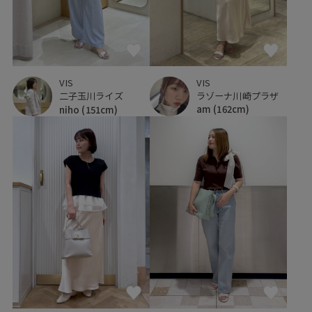
VIS
VIS
ラゾーナ川崎プラザ
二子玉川ライズ
am
(162cm)
niho
(151cm)