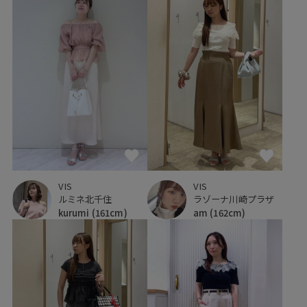
VIS
VIS
ルミネ北千住
ラゾーナ川崎プラザ
kurumi
(161cm)
am
(162cm)