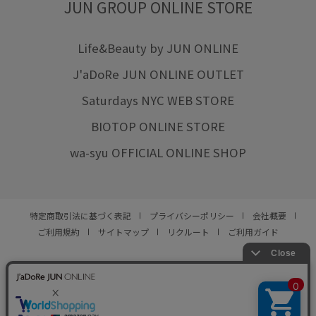
JUN GROUP ONLINE STORE
Life&Beauty by JUN ONLINE
J'aDoRe JUN ONLINE OUTLET
Saturdays NYC WEB STORE
BIOTOP ONLINE STORE
wa-syu OFFICIAL ONLINE SHOP
特定商取引法に基づく表記
プライバシーポリシー
会社概要
ご利用規約
サイトマップ
リクルート
ご利用ガイド
YOU ARE CULTURE.
© JUN CO.,LTD. ALL RIGHTS RESERVED.