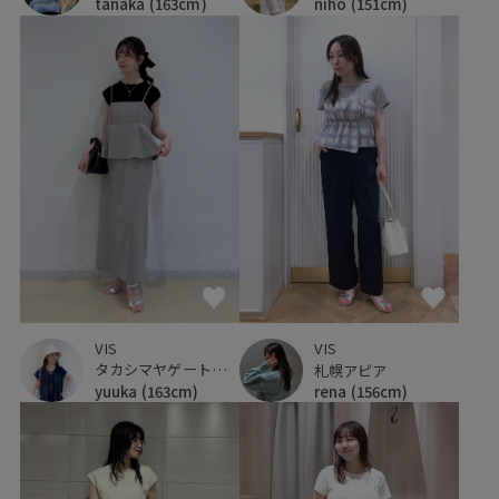
tanaka
(163cm)
niho
(151cm)
VIS
VIS
タカシマヤゲートタワーモール
札幌アピア
yuuka
(163cm)
rena
(156cm)