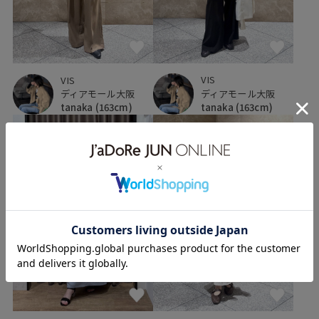
VIS
VIS
ディアモール大阪
ディアモール大阪
tanaka
(163cm)
tanaka
(163cm)