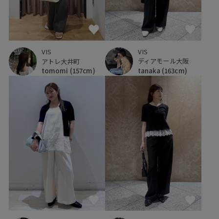
VIS
VIS
ディアモール大阪
アトレ大井町
tanaka
(163cm)
tomomi
(157cm)