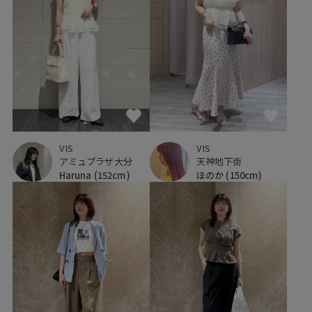
VIS
VIS
アミュプラザ大分
天神地下街
Haruna
(152cm)
ほのか
(150cm)