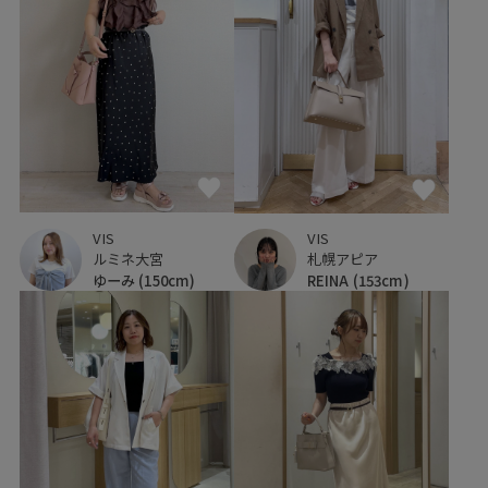
VIS
VIS
ルミネ大宮
札幌アピア
ゆーみ
(150cm)
REINA
(153cm)