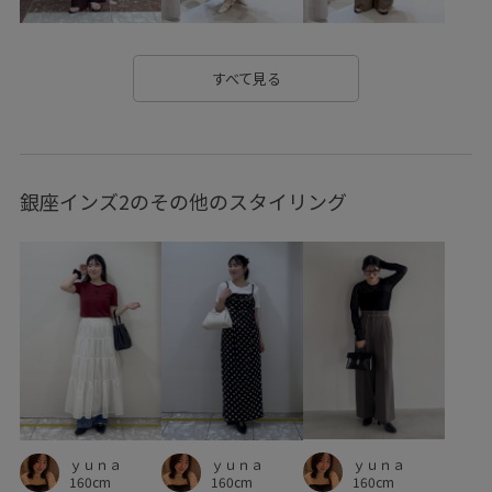
Web限定カラー
Wpickup_items
Wshoes_pickup
お手入れしやすい
お気に入りアイテム_pickup
すべて見る
きちんと感
きれいに見える
きれいめ
こなれ感
さらりとした
みんながチェックしているアイテム_pickup
銀座インズ2のその他のスタイリング
やや長め
イージーケア
エコバッグ
オフィス
カジュアル
カラーバリエーション豊富
キャミソール
キャミワンピース
ギャザーデザイン
クッション
シンプル
ジャケット
スカート
スカーフ
スキニーシルエット
スタイルアップ
スッキリ
ストレートデニム
スラックス
セットアップ
ｙｕｎａ
セットアップ対象商品
ソフトタッチ
タイト
ｙｕｎａ
ｙｕｎａ
160cm
160cm
160cm