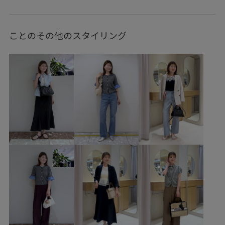
トップス
Tシャツ/カットソー
ジャケット/アウター
テーラードジャケット
パンツ
デニムパンツ
バッグ
ことのその他のスタイリング
ショルダーバッグ
シューズ
パンプス
BVA16010
BVM36190
BVS16170
BVV36100
BVX36070
0318PRESS対象商品
26officecasual
26SSceremony
2BUY10%OFF対象商品
2WAYで使える
BVX44070_BVX36070
Ssize_akisuda
Tシャツ
VIS_2026SS_POLO2
VIS_26SS
vis_26ssbag
vis_26ss_summertops
vis_br31
VIS_ceremony_2026
vis_okazakisae_june
vis_okazakisae_may
vis_shikanoma
VIS_smallsize
Vネック
WEB限定