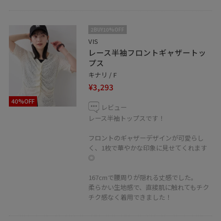
お気に入りのショップ、スタッフ、スタイリングは
♡を押していただければ【お気に入り】から
2BUY10%OFF
すぐにご覧いただけます◎
VIS
＿＿＿＿＿＿＿＿＿＿＿＿＿＿＿＿＿＿＿
レース半袖フロントギャザートッ
プス
二子玉川ライズショッピングセンター
キナリ / F
タウンフロント4F
¥3,293
〒158-0094 東京都世田谷区玉川2-21-1
40%OFF
レビュー
TEL 03-5716-1535
レース半袖トップスです！
営業時間 10:00~20:00
＿＿＿＿＿＿＿＿＿＿＿＿＿＿＿＿＿＿＿
フロントのギャザーデザインが可愛らし
く、1枚で華やかな印象に見せてくれます
◎
167cmで腰周りが隠れる丈感でした。
柔らかい生地感で、直接肌に触れてもチク
チク感なく着用できました！