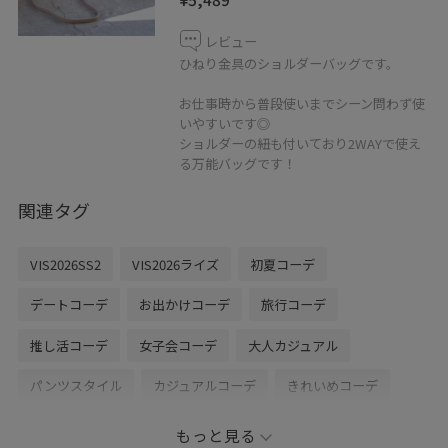
レビュー
ひねり金具のショルダーバッグです。
お仕事時から普段使いまでシーン問わず使
いやすいです◎
ショルダーの紐も付いており2WAYで使え
る万能バッグです！
関連タグ
VIS2026SS2
VIS2026ライズ
初夏コーデ
デートコーデ
お出かけコーデ
旅行コーデ
推し活コーデ
女子会コーデ
大人カジュアル
パンツスタイル
カジュアルコーデ
きれいめコーデ
VIS
ウェーブ
イエベ秋
敏感
高身長
もっと見る