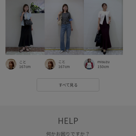
タイトスカート
タンクトップ
ダウン
チュニック
チュニック丈
デイリーで活躍
デニムとの相性抜群
デニム生地
トレンド
トレンド感
ニュアンスがある
ネイル
ハイウエスト
ハンカチ
バランスが取りやすい
ビスチェ
フォーマル
こと
misuzu
こと
フォーマルシーン
ブラウス
ベーシック
ペプラム
167cm
150cm
167cm
ボックスシルエット
ボリューム感
ポリエステル
すべて見る
マニッシュ
マルチに活躍
マーメイドスカート
リネン
ロングスカート
ワイドパンツ
ワイドボトム
伸縮性
低反発
入園式
冷んやり
凹凸感
HELP
卒園式入学式
卒業式入学式
取り外し可能
何かお困りですか？