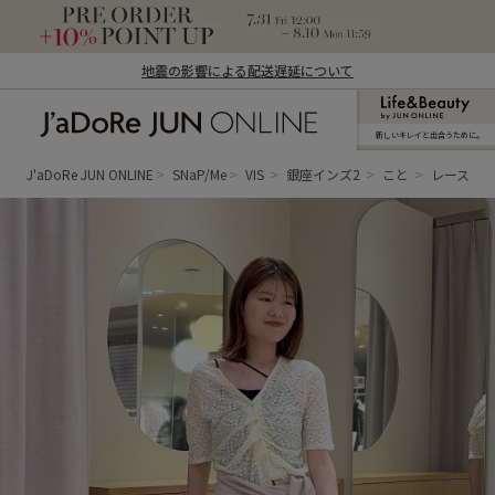
地震の影響による配送遅延について
新しいキレイと出合うために。
J'aDoRe JUN ONLINE（ジャドール ジュ
ン オンライン）
J'aDoRe JUN ONLINE
SNaP/Me
VIS
銀座インズ2
こと
レースト