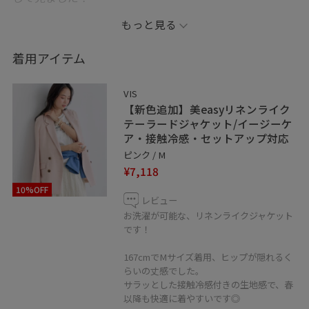
ピンクのジャケットは腰に巻き、コーデのアクセント
もっと見る
に！
着用アイテム
※掲載のないアイテムは私物です。
VIS
＿＿＿＿＿＿＿＿＿＿＿＿＿＿＿＿＿＿＿＿
【新色追加】美easyリネンライク
LINEで在庫のお問い合わせや商品、
テーラードジャケット/イージーケ
ア・接触冷感・セットアップ対応
コーディネートのご相談など
ピンク / M
是非お気軽にお問い合わせください◎
¥7,118
LINEで二子玉川ライズVISスタッフにご相談は【友だち追
10%OFF
加】をタップ！！
レビュー
お洗濯が可能な、リネンライクジャケット
です！
167cmでMサイズ着用、ヒップが隠れるく
らいの丈感でした。
＿＿＿＿＿＿＿＿＿＿＿＿＿＿＿＿＿＿＿
サラッとした接触冷感付きの生地感で、春
以降も快適に着やすいです◎