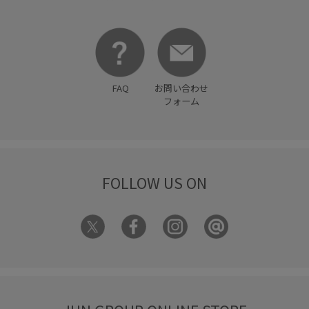
取り外し可能なショルダー
大人っぽい
女性らしい印象
女性らしさ
幅広
抜け感
接触冷感
歩きやすい
毎シーズン
洗濯OK
洗濯機で洗える
涼しげ
FAQ
お問い合わせ
甲高
疲れにくい
着心地が良い
立体感
細見え
フォーム
美easy
美easy_linen_ALL
美easyリネンライク
美シルエット
自宅で洗える
薄手
衝撃吸収
財布
軽い着心地
透け感
長財布
限定カラー
靴下
FOLLOW US ON
高級感