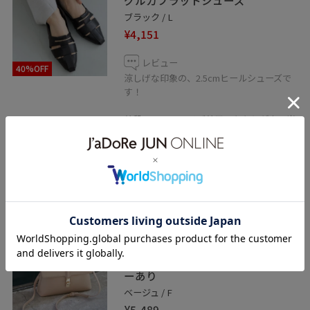
ブラック / L
¥4,151
レビュー
40%OFF
涼しげな印象の、2.5cmヒールシューズで
す！
普段25cmでLサイズ着用、かかとが少し当
たる感じがありました。
程よい肌見せで夏まで長く使えます◎
脱げそうな感じもなかったです。
VIS
ひねり金具ワンハンドルミニショ
ルダーバッグ/2WAY,WEB限定カラ
ーあり
ベージュ / F
¥5,489