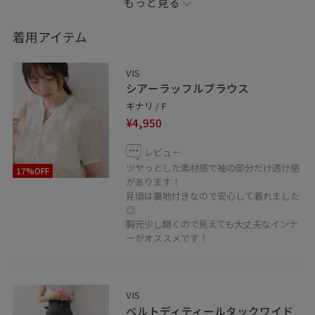
もっと見る
LINEで京阪百貨店VISスタッフにご相談は【友だち追加】
をタップ！！
着用アイテム
VIS
シアーラッフルブラウス
キナリ / F
¥4,950
レビュー
ツヤっとした素材感で袖の部分だけ透け感
17%OFF
があります！
見頃は裏地付きなので安心して着れました
◎
胸元少し開くので見えても大丈夫なインナ
ーがオススメです！
VIS
ベルトディティールタックワイド