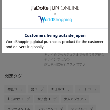
予約
VIS
【軽量】フロント金具エアリーソ
フトミニショルダーバッグ
サックス / F
¥5,929
レビュー
とにかくバッグ自体とても軽く、マチがし
っかりあるのでたくさん入りました！
キレイめでもカジュアルでも使える万能な
デザインでした◎
お仕事用にもオススメです♪
関連タグ
初夏コーデ
夏コーデ
お仕事コーデ
デートコーデ
お出かけコーデ
女子会コーデ
大人カジュアル
パンツスタイル
フェミニンコーデ
シンプルコーデ