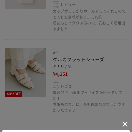
レビュー
カップがしっかりホールドしてくれるので
とても安定感がありました◎
着丈もしっかりあるので、安心して着用出
来ました！
VIS
グルカフラットシューズ
キナリ / M
¥4,151
レビュー
普段23.0cm着用でMサイズがピッタリでし
40%OFF
た！
着脱も楽で、ヒールも低めなので歩きやす
かったです♪