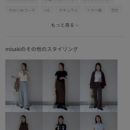
きれいめコーデ
VIS
ナチュラル
イエベ春
混合
トップス
シャツ/ブラウス
キャミソール
パンツ
もっと見る
バッグ
ショルダーバッグ
シューズ
パンプス
BVA16010
BVF16010
BVH36260
BVS16300
misakiのその他のスタイリング
BVX36110
26officecasual
blouse_pickup
Ssize_akisuda
Tシャツ
VIS_2026SS_POLO2
vis_26ssbag
vis_26ss_summergoods
vis_26ss_summertops
vis_junetops
vis_okazakisae_june
vis_okazakisae_may
vis_pickuppants
Wbag_pickup
Wshoes_pickup
お手入れしやすい
きちんと感
きれいに見える