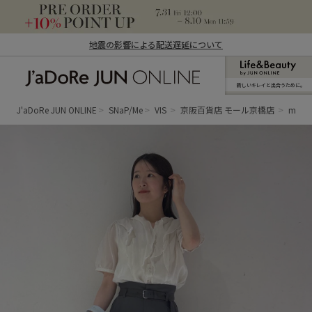
地震の影響による配送遅延について
新しいキレイと出合うために。
J'aDoRe JUN ONLINE（ジャドール ジュ
ン オンライン）
J'aDoRe JUN ONLINE
SNaP/Me
VIS
京阪百貨店 モール京橋店
misak