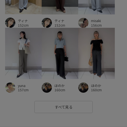
光沢感
収納力
取り外し可能
ティナ
取り外し可能なショルダー
合わせやすい
大人っぽい
ティナ
misaki
152cm
152cm
156cm
女性らしい印象
女性らしさ
幅広
抜け感
接触冷感
春夏
歩きやすい
洗濯機で洗える
爽やか
甲高
疲れにくい
程よいボリューム
脚長効果
華やか
薄手
衝撃吸収
足長
軽くて柔らかい
透け感
透け感がない
長財布
yuna
ほのか
ほのか
靴下
高級感
157cm
160cm
160cm
すべて見る