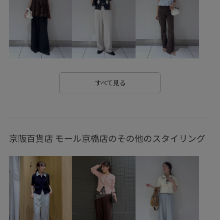
さらっとした素材
さらりとした
やや長め
アメリカンスリーブ
オフィス
オフィスカジュアル
オールインワン
カジュアル
カットソー
カットソー素材
カップ付き
クッション
シアー
すべて見る
シアー素材
シャツ
シワになりにくい
ジャケット
スタイルアップ
スッキリ
スラックス
タック
京阪百貨店 モール京橋店のその他のスタイリング
デニムとの相性抜群
ニュアンスカラー
ネイル
ハイウエスト
フェミニン
フリル
ブラウス
ヘルシー
ベルト
ベーシック
ボリューム感
マーメイドスカート
ロングスカート
ワイドシルエット
ワイドパンツ
上品
下着
伸縮性
低反発