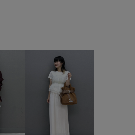
華やか
薄手
透け感
高見え