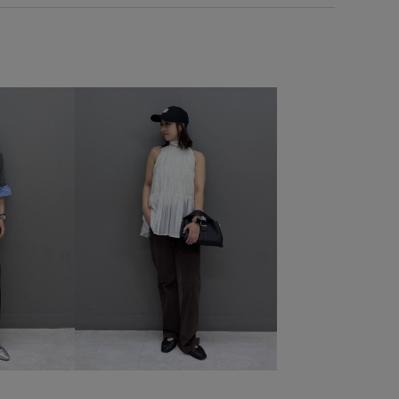
ss_summertops
vis_okazakisae_may
VIS_outdoor
ps
vis_pickup_july_bag
VIS_smallsize
Vカット
kup
Wtops_pickup
お気に入り急上昇_pickup
た
アシンメトリー
インソール
ウエストマーク
ジュアルすぎない
カットソー
カットソー素材
クッション性
コットン
コットン100%
シャーリング
ッキリ
スッキリ見え
セットアップ
センタープレス
がポイント
デニムに合わせる
ドロストデザイン
フレアデニム
ベーシック
ペプラム
ポリエステル
ーウエスト
ローヒール
上品
伸縮性
別注
別注アイテム
別注コラボバッグ
合わせやすい
が良い
知的
秋にぴったり
秋冬
立体的
細見え