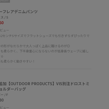
10%OFF
ーフレアデニムパンツ
 / S
50
ビュー
52センチSサイズでフラットシューズでも引きずらずぴったりで
！
アの形がなだらかで大人っぽく上品に履けるのが◎
ーも柔らかく、下半身重心にならないのが低身長ウェーブに嬉し
☺︎
感も柔らかく動きやすい！
追加【OUTDOOR PRODUCTS】VIS別注ドロストミ
ョルダーバッグ
 / F
30
ビュー