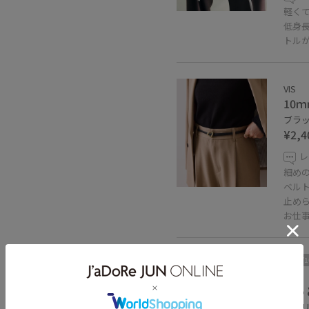
軽く
低身長
トル
VIS
10
ブラック
¥2,4
レ
細め
ベル
止め
お仕
2BUY
VIS
さっ
キナリ 