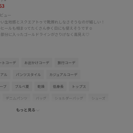
53
ビュー
かい生地感とスクエアトゥで靴擦れしなさそうなのが嬉しい！
のヒールも相まってたくさん歩く日にも使えそうです☺︎
ル部分に入ったゴールドラインがさりげなく高見え♡
ートコーデ
お出かけコーデ
旅行コーデ
ュアル
パンツスタイル
カジュアルコーデ
ーブ
ブルべ夏
乾燥
低身長
トップス
デニムパンツ
バッグ
ショルダーバッグ
シューズ
もっと見る
ベルト
BVA36040
BVM36140
BVS16070
0318PRESS対象商品
26SSデニムpick_up
Exclusive_GW