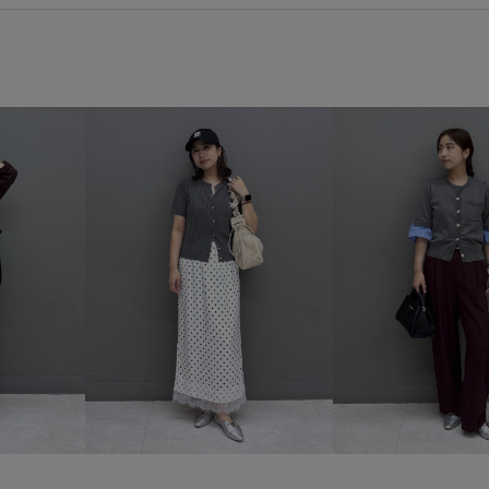
VIS_2026SS_POLO2
vis_26
VIS_outdoor2
vis_pickupto
Wpickup_items
Wshoes_pic
きれいに見える
さらりとし
オフィス
カジュアル
カ
カラーデニム
クッション
ジャケット
スカート
ス
タック
ダウン
デザイン
ハイウエスト
バブーシュ
リブ
レーストップス
ロ
使い勝手がいい
切り替え
履きやすい
旅行
着心地