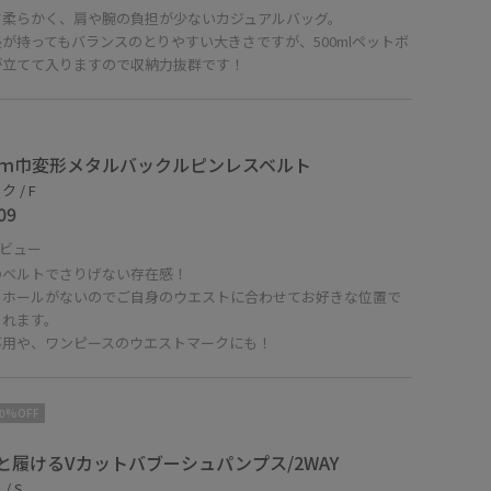
て柔らかく、肩や腕の負担が少ないカジュアルバッグ。
が持ってもバランスのとりやすい大きさですが、500mlペットボ
が立てて入りますので収納力抜群です！
ｍｍ巾変形メタルバックルピンレスベルト
 / F
09
ビュー
のベルトでさりげない存在感！
トホールがないのでご自身のウエストに合わせてお好きな位置で
られます。
事用や、ワンピースのウエストマークにも！
10%OFF
と履けるVカットバブーシュパンプス/2WAY
/ S