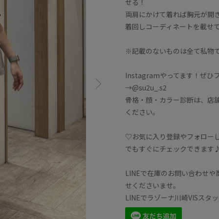
せる！
両肩にかけて着れば胸元が開
着回しコーディネートを載せ
※記載のないものは全て私物
Instagramやってます！ぜ
→@su2u_.s2
骨格・顔・カラー診断は、店
ください。
♡お気に入り登録やフォロー
でもすぐにチェックできます
LINEで在庫のお問い合わせ
せくださいませ。
LINEでラゾーナ川崎VISス