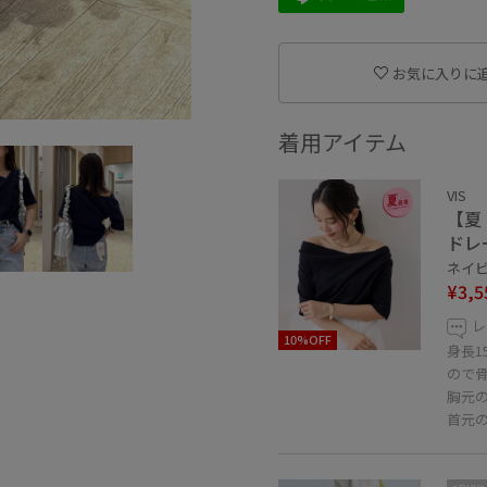
お気に入りに
着用アイテム
VIS
【夏
ドレ
ネイビー
¥3,5
レ
10%OFF
身長
ので骨
胸元
首元