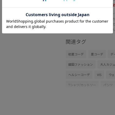
¥3,9
レ
40%OFF
柔ら
低め
ヒー
関連タグ
初夏コーデ
夏コーデ
デ
韓国ファッション
大人カジ
ヘルシーコーデ
VIS
ウェ
Tシャツ/カットソー
パンツ
パンプス
ファッション雑貨
BVW35010
BVX75210