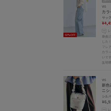
2BUY
VIS
カラ
サックス
¥4,4
レ
50%OFF
身長1
した
フレ
カラ
いです
生地
VIS
新色
ニシ
シルバー
¥6,9
レ