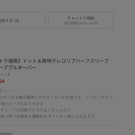
チャットで相談
追加する
(3)
受付時間 10:00〜19:00
トク価格】ドット＆無地テレコリブハーフスリーブ
ーププルオーバー
 / F
54
ビュー
152センチで裾が腰骨にかかるくらいの丈感です。インもしやすい
格ウェーブもおすすめ☺︎
のドレープの印象がさりげなくおしゃれ！
の抜け感で低身長も着膨れせずスッキリ着こなせます◎