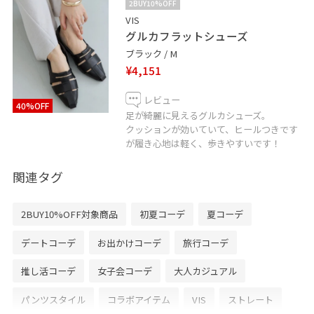
2BUY10%OFF
VIS
グルカフラットシューズ
ブラック / M
¥4,151
レビュー
40%OFF
足が綺麗に見えるグルカシューズ。
クッションが効いていて、ヒールつきです
が履き心地は軽く、歩きやすいです！
関連タグ
2BUY10%OFF対象商品
初夏コーデ
夏コーデ
デートコーデ
お出かけコーデ
旅行コーデ
推し活コーデ
女子会コーデ
大人カジュアル
パンツスタイル
コラボアイテム
VIS
ストレート