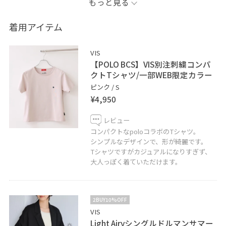
もっと見る
______________________________________
着用アイテム
スタイリングが参考になれば嬉しいです♪
VIS
お気に入り、フォローよろしくお願いします☆
【POLO BCS】VIS別注刺繍コンパ
クトTシャツ/一部WEB限定カラー
商品に関するお問い合わせやコーディネートのご相談な
ピンク / S
¥4,950
ど、
お気軽にメッセージお待ちしております✩.*˚
レビュー
コンパクトなpoloコラボのTシャツ。
LINEでディアモールVISスタッフにご相談は
シンプルなデザインで、形が綺麗です。
Tシャツですがカジュアルになりすぎず、
【友だち追加】をタップ！！
大人っぽく着ていただけます。
2BUY10%OFF
VIS
Light Airyシングルドルマンサマー