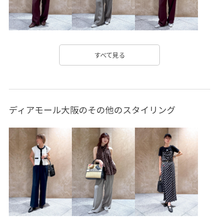
Wshoes_pickup
Wtops_pickup
きれいに見える
きれいめ
さらっとした肌触り
さらりとした
やや長め
オフィス
オフィスカジュアル
すべて見る
オールシーズン
カジュアル
カラーバリエーション豊富
カーディガン
クッション
シンプル
ジャケット
ディアモール大阪のその他のスタイリング
スッキリ
スッキリ見え
ストレスフリー
スラックス
セット
セットアップ
セットアップ対象商品
タック
デイリー使い
デニムとの相性抜群
デニム合わせ
トレンド
ネイル
フィット感
フェミニン
ベルト
ベーシック
レイヤード
ロングスカート
万能アイテム
上品
伸縮性
低反発
使い回し