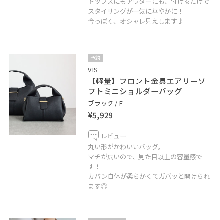
トップスにもアウターにも、付けるだけで
スタイリングが一気に華やかに！
今っぽく、オシャレ見えします♪
予約
VIS
【軽量】フロント金具エアリーソ
フトミニショルダーバッグ
ブラック / F
¥5,929
レビュー
丸い形がかわいいバッグ。
マチが広いので、見た目以上の容量感で
す！
カバン自体が柔らかくてガバッと開けられ
ます◎