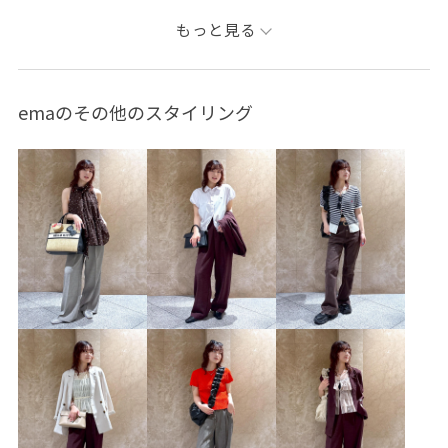
ブルべ夏
混合
低身長
トップス
もっと見る
Tシャツ/カットソー
ジャケット/アウター
テーラードジャケット
パンツ
バッグ
emaのその他のスタイリング
ショルダーバッグ
シューズ
パンプス
財布/小物
バンダナ/スカーフ
BVA16010
BVM76100
BVN16050
BVS36200
BVV36200
BVX36110
26officecasual
Exclusive_GW
LightAiry
outer_pickup
Tシャツ
UVケア
vispolo26vol6
VIS_2026SS_POLO2
VIS_26SS
vis_26ssbag
vis_26ss_summertops
vis_okazakisae_may
vis_pickuppants
Wbag_pickup
Web限定カラー