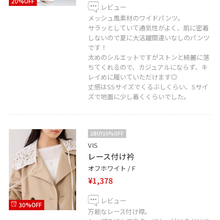
20%OFF
レビュー
メッシュ風素材のワイドパンツ。
サラッとしていて通気性がよく、肌に密着
しないので夏に大活躍間違いなしのパンツ
です！
太めのシルエットですがストンと綺麗に落
ちてくれるので、カジュアルにならず、キ
レイめに履いていただけます◎
丈感はSSサイズでくるぶしくらい、Sサイ
ズで地面に少し着くくらいでした。
2BUY10%OFF
VIS
レース付け衿
オフホワイト / F
¥1,378
レビュー
30%OFF
万能なレース付け襟。