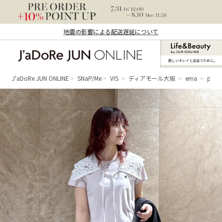
地震の影響による配送遅延について
新しいキレイと出合うために。
J'aDoRe JUN ONLINE（ジャドール ジュ
ン オンライン）
J'aDoRe JUN ONLINE
SNaP/Me
VIS
ディアモール大阪
ema
pol