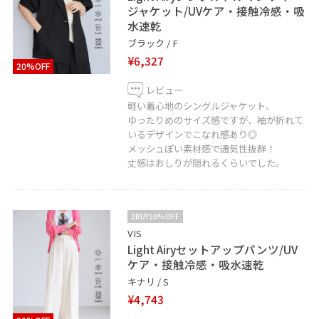
ジャケット/UVケア・接触冷感・吸
水速乾
ブラック / F
¥6,327
20%OFF
レビュー
軽い着心地のシングルジャケット。
ゆったりめのサイズ感ですが、袖が折れて
いるデザインでこなれ感あり◎
メッシュぽい素材感で通気性抜群！
丈感はおしりが隠れるくらいでした。
2BUY10%OFF
VIS
Light Airyセットアップパンツ/UV
ケア・接触冷感・吸水速乾
キナリ / S
¥4,743