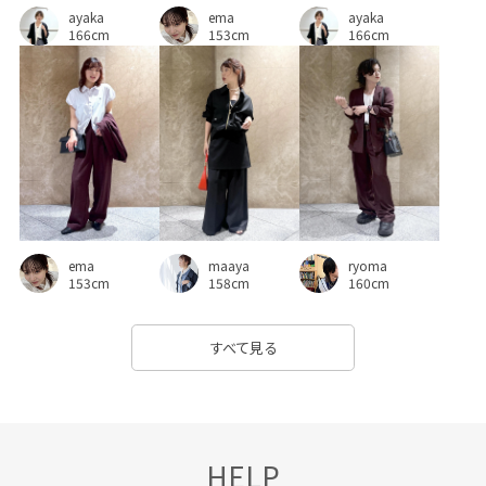
ayaka
ayaka
別注
別注アイテム
収納力
取り外し可能
ema
166cm
166cm
153cm
取り外し可能なショルダー
吸水速乾
女性らしさ
定番
抜け感
接触冷感
歩きやすい
毛玉になりにくい
洗濯機で洗える
爽やか
甲高
疲れにくい
着心地が良い
程よいゆとり
華やか
薄手
衝撃吸収
軽くて柔らかい
透け感
長財布
ryoma
ema
maaya
限定カラー
靴下
高級感
160cm
153cm
158cm
すべて見る
HELP