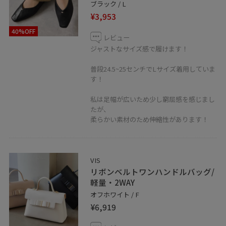
ブラック / L
¥3,953
40%OFF
レビュー
ジャストなサイズ感で履けます！
普段24.5~25センチでLサイズ着用していま
す！
私は足幅が広いため少し窮屈感を感じまし
たが、
柔らかい素材のため伸縮性があります！
VIS
リボンベルトワンハンドルバッグ/
軽量・2WAY
オフホワイト / F
¥6,919