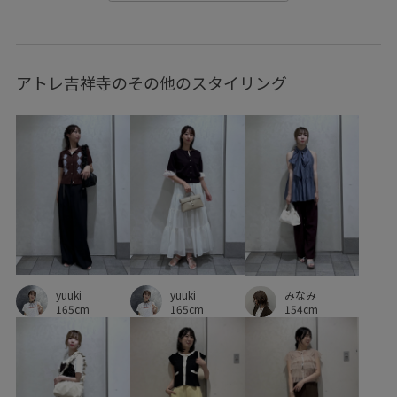
シュシュ
シワになりにくい
シンプル
ジャケット
スカート
スッキリ
スッキリ見え
セットアップ
アトレ吉祥寺のその他のスタイリング
タック
ドット柄
ニット
ハイウエスト
バブーシュ
バランスが良い
フェミニン
フォーマル
フォーマルシーン
ブラウス
ベスト
ベルト
ポケット付き
モノトーン
レザー調
ロングシーズン
ローヒール
ローファー
ワイドシルエット
ワンピース
上品
主役アイテム
伸縮性
yuuki
yuuki
便利なアイテム
光沢感
入園式
切り替え
みなみ
165cm
165cm
154cm
卒園式入学式
卒業式入学式
収納力
合わせやすい
大人カジュアル
女性らしい印象
幅広
弁当箱