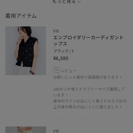
もっと見る
お気に入りのコーデです！
着用アイテム
▷information
投稿やスタッフをハートボタンからお気に入り追加して
VIS
いただくと、【お気に入り】タブから投稿をご覧頂きや
エンブロイダリーカーディガント
すくなります！
ップス
ぜひお試しください❤️
ブラック / F
¥6,589
LINEで在庫のお問い合わせや商品、コーディネートのご
レビュー
相談など是非お気軽にお問い合わせくださいませ。
分厚いニット素材で高級感があります！
LINEでラゾーナ川崎VISスタッフにご相談は【友だち追
166センチ骨ストでフリーサイズ着用して
加】をタップ！！
います！
身体のラインは出にくく骨ストならではの
上半身の厚みが出にくいと感じました！
VIS