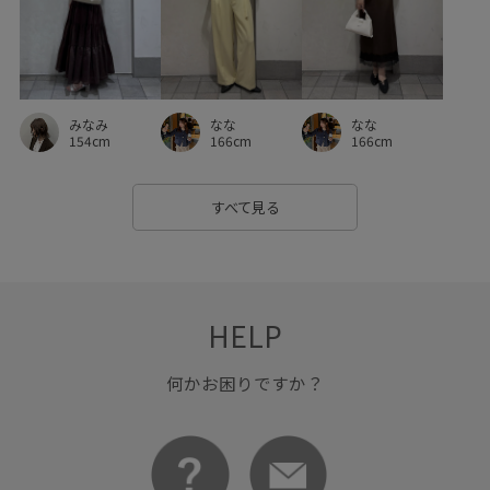
接触冷感
旅行
日傘
春夏
着映え
程よい厚み
立体的
美シルエット
脚がきれいに見える
脚長効果
艶感
薄手
足長
みなみ
なな
なな
軽快
透け感
通勤バッグ
長財布
高見え
154cm
166cm
166cm
すべて見る
HELP
何かお困りですか？