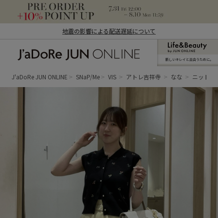
地震の影響による配送遅延について
新しいキレイと出合うために。
J'aDoRe JUN ONLINE（ジャドール ジュ
ン オンライン）
J'aDoRe JUN ONLINE
SNaP/Me
VIS
アトレ吉祥寺
なな
ニットベ