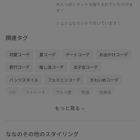
大人っぽくドットを取り入れていただけま
す！
シュシュもセットで付いています！
関連タグ
初夏コーデ
夏コーデ
デートコーデ
お出かけコーデ
旅行コーデ
推し活コーデ
女子会コーデ
パンツスタイル
フェミニンコーデ
きれいめコーデ
VIS
ストレート
ブルべ夏
乾燥
高身長
トップス
カーディガン
パンツ
バッグ
もっと見る
ハンドバッグ
シューズ
パンプス
アクセサリー
チャーム
BVA36040
BVK16140
BVS16300
ななのその他のスタイリング