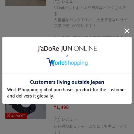
レビュー
500mlペットボトルや日傘などたくさん入
る
大容量なバッグですが、大きすぎないサイ
ズ感で使いやすいです！
ショルダー部分は自由自在に調節できるた
め、
好きな長さで使うことが可能です！
2BUY10%OFF
VIS
ハートチャーム付きドットシュシ
ュチャーム
ホワイト / F
¥1,498
40%OFF
レビュー
存在感のあるチャームでとてもキュートで
す！