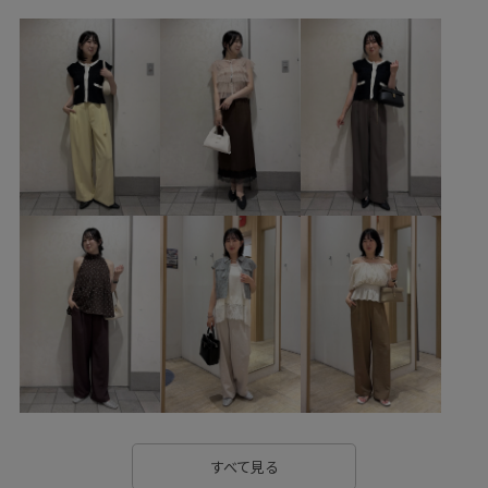
BVX36010
BVZ16280
26officecasual
26SSceremony
2WAYで使える
Tシャツ
vis_26ssbag
vis_26ss_summergoods
vis_26ss_summertops
VIS_ceremony_2026
vis_pickuppants
Vカット
Wbottoms_pickup
Wshoes_pickup
お手入れしやすい
きちんと感
きれいに見える
きれいめ
さらっとした素材
さらりとした
とにかく軽い
インソール
エレガント
オフィス
オフィスカジュアル
カジュアル
カジュアルすぎない
カットソー
クッション
クッション性
コーディネートの主役
サテン
シャツ
すべて見る