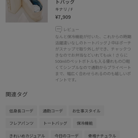
トバッグ
キナリ / F
¥7,909
レビュー
なんと保冷機能が付いた、これからの時期
活躍違いなしのトートバッグ♪中はポーチ
がスナップで取り外しができ、チャックつ
きなのでお弁当などいれてもok！さらに
500mlのペットボトルも入る優れもの◎軽
くてシンプルなので通勤からプライベート
まで、幅広く合わせられるののも嬉しいポ
イントです。
関連タグ
低身長コーデ
通勤コーデ
お仕事スタイル
フレアパンツ
トートバッグ
保冷機能
きれいめカジュアル
今日のコーデ
骨格ナチュラル