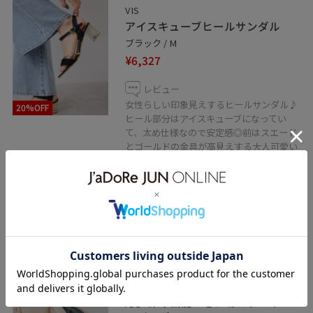
VIS
アイスキューブヒールサンダル
ブラック / M
¥6,327
レビュー
女性らしい印象見えするヒールサンダル♪
20%OFF
ヒール部分はアイスキューブになってい
て、太め仕様なので安定感◎前はスエード
とゴールドの金具が高見えする大人可愛い
デザインが夏場大活躍。普段22.5〜
23.0cm、サンプルの為Mサイズ着用はやや
大きめだったので、Sサイズがちょうど良
さそうです。
予約
VIS
SNS総再生数50万回超え！【A4対
応】保冷機能つきショルダートー