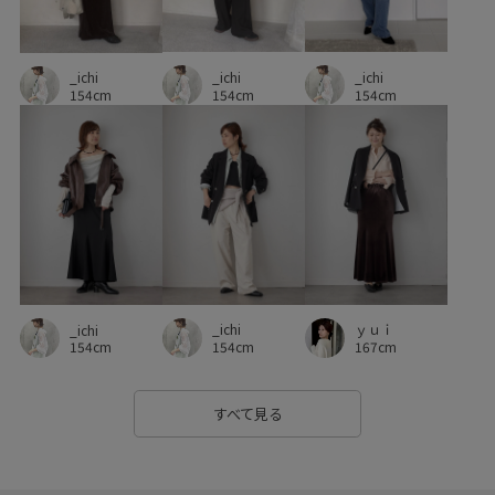
スエード
スカート
スタイリング
スタイルアップ
_ichi
_ichi
ストライプシャツ
ストラップ
ストレスフリー
_ichi
154cm
154cm
154cm
ストレッチ性
ストレートパンツ
セットアップ
ソフトタッチ
タック
チャンキーヒール
テレコ素材
デイリーで活躍
パンツにもスカートにも
ビスチェ
フラップポケット
フリーサイズ
フレアなシルエット
フレアシルエット
ブラウス
ブラック
ベーシック
_ichi
ｙｕｉ
_ichi
ペプラム
ホワイト
ポケット付き
ポリエステル
154cm
167cm
154cm
マニッシュ
マルチに活躍
マーメイドスカート
ラメ
すべて見る
ラメ感
リネン
ロゴ刺繍
ワイドパンツ
ワイドボトム
ワンピース
伸縮性
冷んやり