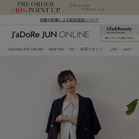
地震の影響による配送遅延について
新しいキレイと出合うために。
J'aDoRe JUN ONLINE（ジャドール ジュ
ン オンライン）
J'aDoRe JUN ONLINE
SNaP/Me
VIS
本部スタッフ
_ichi
summer ×