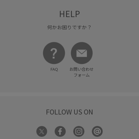
刺繍がかわいい
女性らしさ
安定感
幅広
HELP
接触冷感
歩きやすい
毎シーズン
洗濯OK
何かお困りですか？
洗濯機で洗える
活躍するアイテム
涼しげ
爽やか
着丈が選べる
着心地が良い
程よい厚み
美easy
美easy_linen_ALL
美easyスタイル
美シルエット
FAQ
お問い合わせ
美脚
薄手
軽い着心地
透け感
靴下
フォーム
FOLLOW US ON