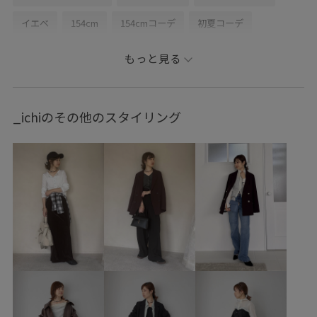
イエベ
154cm
154cmコーデ
初夏コーデ
夏コーデ
お仕事コーデ
授業参観日コーデ
もっと見る
女子会コーデ
大人カジュアル
パンツスタイル
体型カバー
モノトーンコーデ
ヘルシーコーデ
_ichiのその他のスタイリング
フェミニンコーデ
シンプルコーデ
きれいめコーデ
VIS
ナチュラル
イエベ春
乾燥
低身長
トップス
シャツ/ブラウス
キャミソール
ジャケット/アウター
テーラードジャケット
パンツ
バッグ
ショルダーバッグ
シューズ
サンダル
BVA16040
BVF34030
BVH36210
BVS16120
BVV36110
BVX36040
26officecasual
3色展開