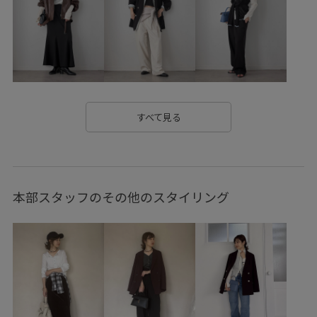
outer_pickup
Tシャツ
VIS_2026SS_POLO2
vis_gramicci24ss
vis_gw0426
vis_okazakisae_may
vis_prince24ss
vis_STAYC240502
VIS_TIMESALE
Wbottoms_pickup
Wshoes_pickup
お手入れしやすい
すべて見る
きちんと感
きれいに見える
きれいめ
さらっとした肌触り
さらりとした
さりげないポイント
本部スタッフのその他のスタイリング
アクセント
インナーとして
イージーケア
オフィス
オフィスカジュアル
オフショルダー
オフホワイト
オールインワン
カジュアル
カップ付き
クッション
コットン
サイズ調整
シアー
シャツ
シャツ地
シワになりにくい
ジャケット
ジョーゼット