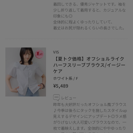
・
着回しできる、優秀ジャケットです。袖を
少し折り返して着用すると、カジュアルな
※室内での撮影画像は光の当たり具合で色味が異なって
印象にも◎
見える場合がございます為、商品の色味は公式の画像を
全体的に程よくゆったりしていて、
ご参照下さい。
着丈はお尻が隠れるくらいの長さでした。
・
※掲載のないものは私物となります。
VIS
【夏トク価格】オフショルライク
ハーフスリーブブラウス/イージー
ケア
ホワイト系 / F
¥5,489
レビュー
昨年も大好評だったオフショル風ブラウス
♪今季は後ろにタックを施したスタイルup
見えするデザインにアップデート◎ラメ感
がりげない大人可愛いブラウスなので、一
枚で着映えします。全体的にややゆったり