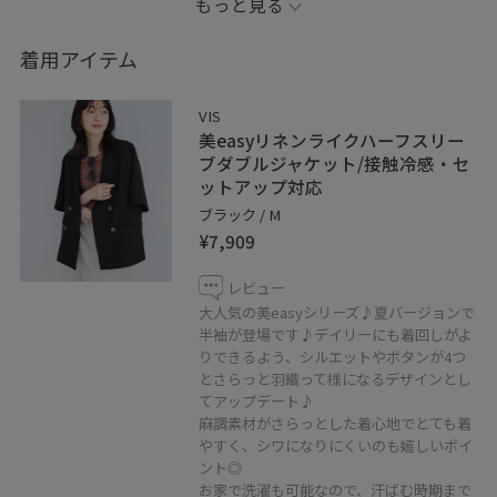
もっと見る
パンツでキレイめにまとめました。
そしてご紹介したいのが、こちらのトートバッグはなん
着用アイテム
と保冷機能付き！シンプルなデザインなのでオンオフ兼
用で使えるのも嬉しいポイントです◎夏に向けてお洋服
VIS
を揃えたい方へオススメの大人カジュアルコーデ。
美easyリネンライクハーフスリー
ブダブルジャケット/接触冷感・セ
ットアップ対応
・
ブラック / M
・
¥7,909
・
気軽にフォロー、お気に入り登録♡して下さい♪
レビュー
大人気の美easyシリーズ♪夏バージョンで
半袖が登場です♪デイリーにも着回しがよ
りできるよう、シルエットやボタンが4つ
✔︎WEAR
とさらっと羽織って様になるデザインとし
account→_ichi
てアップデート♪
・
麻調素材がさらっとした着心地でとても着
やすく、シワになりにくいのも嬉しいポイ
最近インスタはじめました♪@_ichi___v
ント◎
・
お家で洗濯も可能なので、汗ばむ時期まで